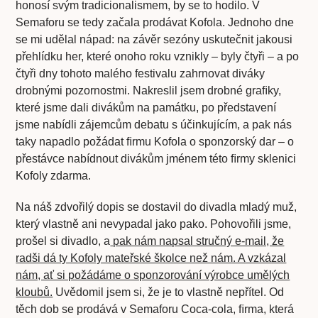
honosí svým tradicionalismem, by se to hodilo. V
Semaforu se tedy začala prodávat Kofola. Jednoho dne
se mi udělal nápad: na závěr sezóny uskutečnit jakousi
přehlídku her, které onoho roku vznikly – byly čtyři – a po
čtyři dny tohoto malého festivalu zahrnovat diváky
drobnými pozornostmi. Nakreslil jsem drobné graﬁky,
které jsme dali divákům na památku, po představení
jsme nabídli zájemcům debatu s účinkujícím, a pak nás
taky napadlo požádat ﬁrmu Kofola o sponzorský dar – o
přestávce nabídnout divákům jménem této ﬁrmy sklenici
Kofoly zdarma.
Na náš zdvořilý dopis se dostavil do divadla mladý muž,
který vlastně ani nevypadal jako pako. Pohovořili jsme,
prošel si divadlo, a
pak nám napsal stručný e-mail, že
radši dá ty Kofoly mateřské školce než nám. A vzkázal
nám, ať si požádáme o sponzorování výrobce umělých
kloubů.
Uvědomil jsem si, že je to vlastně nepřítel. Od
těch dob se prodává v Semaforu Coca-cola, ﬁrma, která