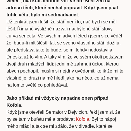
vletěl”, říká král Jindřich VIII. ve hře Šest žen na
adresu těch, které nechal popravit. Když jsem psal
tuhle větu, bylo mi sedmadvacet.
Už tenkrát jsem tušil, že stáří není to, nač bych se měl
těšit. Římané výstižně nazvali nachýlené stáří slovy
curva senecta. Ve svých mladých létech jsem sice věděl,
že, budu-li mít štěstí, tak se svého vlastního stáří dožiju,
ale představa jaké to bude, se mi tehdy nedostavila.
Dneska už to vím. A taky vím, že ve svém okolí potkávám
dvojí druh mladých lidí: jedni mě zahrnují úctou, kterou
abych pochopil, musím si nejdřív uvědomit, kolik že mi to
vlastně je, druzí na mě hledí jako na něco, co už nemá
na tomto světě co pohledávat.
Jako příklad mi vždycky napadne onen případ
Kofola
.
Když jsme otevřeli Semafor v Dejvicích, řekl jsem si, že
by se tam v bufetu měla prodávat
Kofola
. Byl to nápoj
mého mládí a tak se mi zdálo, že v divadle, které se