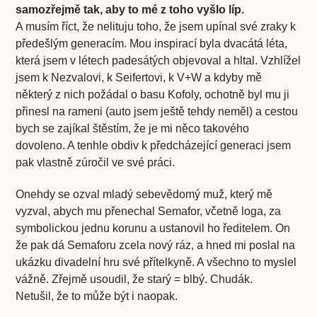
samozřejmě tak, aby to mé z toho vyšlo líp.
A musím říct, že nelituju toho, že jsem upínal své zraky k
předešlým generacím. Mou inspirací byla dvacátá léta,
která jsem v létech padesátých objevoval a hltal. Vzhlížel
jsem k Nezvalovi, k Seifertovi, k V+W a kdyby mě
některý z nich požádal o basu Kofoly, ochotně byl mu ji
přinesl na rameni (auto jsem ještě tehdy neměl) a cestou
bych se zajíkal štěstím, že je mi něco takového
dovoleno. A tenhle obdiv k předcházející generaci jsem
pak vlastně zúročil ve své práci.
Onehdy se ozval mladý sebevědomý muž, který mě
vyzval, abych mu přenechal Semafor, včetně loga, za
symbolickou jednu korunu a ustanovil ho ředitelem. On
že pak dá Semaforu zcela nový ráz, a hned mi poslal na
ukázku divadelní hru své přítelkyně. A všechno to myslel
vážně. Zřejmě usoudil, že starý = blbý. Chudák.
Netušil, že to může být i naopak.