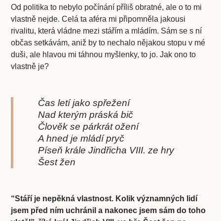
Od politika to nebylo počínání příliš obratné, ale o to mi
vlastně nejde. Celá ta aféra mi připomněla jakousi
rivalitu, která vládne mezi stářím a mládím. Sám se s ní
občas setkávám, aniž by to nechalo nějakou stopu v mé
duši, ale hlavou mi táhnou myšlenky, to jo. Jak ono to
vlastně je?
Čas letí jako spřežení
Nad kterým práská bič
Člověk se párkrát ožení
A hned je mládí pryč
Píseň krále Jindřicha VIII. ze hry
Šest žen
“Stáří je nepěkná vlastnost. Kolik významných lidí
jsem před ním uchránil a nakonec jsem sám do toho