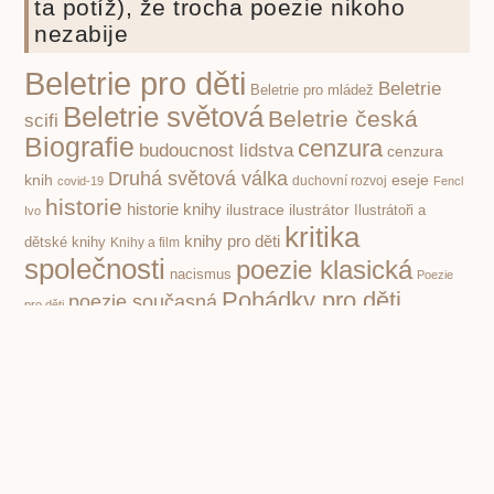
ta potíž), že trocha poezie nikoho
nezabije
Beletrie pro děti
Beletrie
Beletrie pro mládež
Beletrie světová
Beletrie česká
scifi
Biografie
cenzura
budoucnost lidstva
cenzura
Druhá světová válka
knih
eseje
covid-19
duchovní rozvoj
Fencl
historie
historie knihy
ilustrace
ilustrátor
Ilustrátoři a
Ivo
kritika
knihy pro děti
dětské knihy
Knihy a film
společnosti
poezie klasická
nacismus
Poezie
Pohádky pro děti
poezie současná
pro děti
politika
propaganda
Příroda
psychologie
první čtení
povidky
Rusko
Rozhovory
socialismus
Spisovatelé a knihy
stupidita
válka
vzdělávání,
totalita
Čapek Karel
škola
čtenářství
Žáček Jiří