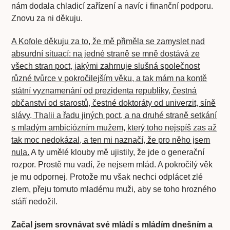
nám dodala chladicí zařízení a navíc i ﬁnanční podporu.
Znovu za ni děkuju.
A Kofole děkuju za to, že mě přiměla se zamyslet nad
absurdní situací: na jedné straně se mně dostává ze
všech stran poct, jakými zahrnuje slušná společnost
různé tvůrce v pokročilejším věku, a tak mám na kontě
státní vyznamenání od prezidenta republiky, čestná
občanství od starostů, čestné doktoráty od univerzit, síně
slávy, Thalii a řadu jiných poct, a na druhé straně setkání
s mladým ambiciózním mužem, který toho nejspíš zas až
tak moc nedokázal, a ten mi naznačí, že pro něho jsem
nula.
A ty umělé klouby mě ujistily, že jde o generační
rozpor. Prostě mu vadí, že nejsem mlád. A pokročilý věk
je mu odpornej. Protože mu však nechci odplácet zlé
zlem, přeju tomuto mladému muži, aby se toho hrozného
stáří nedožil.
Začal jsem srovnávat své mládí s mládím dnešním a