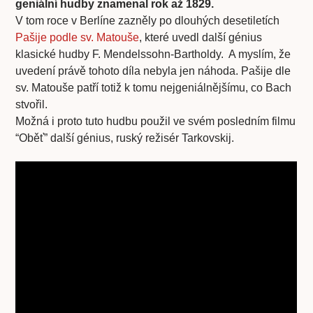
geniální hudby znamenal rok až 1829.
V tom roce v Berlíne zazněly po dlouhých desetiletích
Pašije podle sv. Matouše
, které uvedl další génius
klasické hudby F. Mendelssohn-Bartholdy. A myslím, že
uvedení právě tohoto díla nebyla jen náhoda. Pašije dle
sv. Matouše patří totiž k tomu nejgeniálnějšímu, co Bach
stvořil.
Možná i proto tuto hudbu použil ve svém posledním filmu
“Oběť” další génius, ruský režisér Tarkovskij.