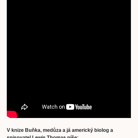
V knize Buňka, medůza a já americký biolog a
spisovatel Lewis Thomas píše: