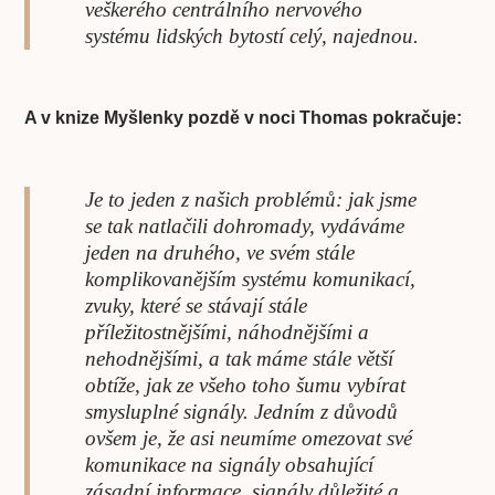
veškerého centrálního nervového
systému lidských bytostí celý, najednou.
A v knize Myšlenky pozdě v noci Thomas pokračuje:
Je to jeden z našich problémů: jak jsme
se tak natlačili dohromady, vydáváme
jeden na druhého, ve svém stále
komplikovanějším systému komunikací,
zvuky, které se stávají stále
příležitostnějšími, náhodnějšími a
nehodnějšími, a tak máme stále větší
obtíže, jak ze všeho toho šumu vybírat
smysluplné signály. Jedním z důvodů
ovšem je, že asi neumíme omezovat své
komunikace na signály obsahující
zásadní informace, signály důležité a