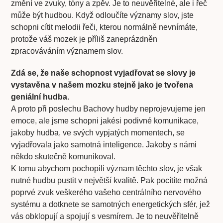
změní ve zvuky, tóny a zpěv. Je to neuvěřitelné, ale i řeč
může být hudbou. Když odloučíte významy slov, jste
schopni cítit melodii řeči, kterou normálně nevnímáte,
protože váš mozek je příliš zaneprázdněn
zpracováváním významem slov.
Zdá se, že naše schopnost vyjadřovat se slovy je
vystavěna v našem mozku stejně jako je tvořena
geniální hudba.
A proto při poslechu Bachovy hudby neprojevujeme jen
emoce, ale jsme schopni jakési podivné komunikace,
jakoby hudba, ve svých vypjatých momentech, se
vyjadřovala jako samotná inteligence. Jakoby s námi
někdo skutečně komunikoval.
K tomu abychom pochopili význam těchto slov, je však
nutné hudbu pustit v největší kvalitě. Pak pocítíte možná
poprvé zvuk veškerého vašeho centrálního nervového
systému a dotknete se samotných energetických sfér, jež
vás obklopují a spojují s vesmírem. Je to neuvěřitelně