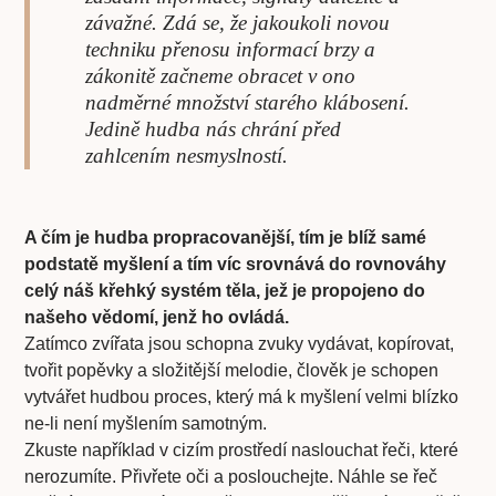
závažné. Zdá se, že jakoukoli novou
techniku přenosu informací brzy a
zákonitě začneme obracet v ono
nadměrné množství starého klábosení.
Jedině hudba nás chrání před
zahlcením nesmyslností.
A čím je hudba propracovanější, tím je blíž samé
podstatě myšlení a tím víc srovnává do rovnováhy
celý náš křehký systém těla, jež je propojeno do
našeho vědomí, jenž ho ovládá.
Zatímco zvířata jsou schopna zvuky vydávat, kopírovat,
tvořit popěvky a složitější melodie, člověk je schopen
vytvářet hudbou proces, který má k myšlení velmi blízko
ne-li není myšlením samotným.
Zkuste například v cizím prostředí naslouchat řeči, které
nerozumíte. Přivřete oči a poslouchejte. Náhle se řeč