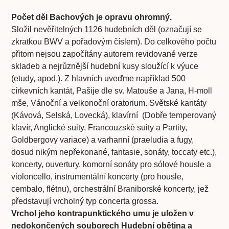
Počet děl Bachových je opravu ohromný.
Složil nevěřitelných 1126 hudebních děl (označují se
zkratkou BWV a pořadovým číslem). Do celkového počtu
přitom nejsou započítány autorem revidované verze
skladeb a nejrůznější hudební kusy sloužící k výuce
(etudy, apod.). Z hlavních uveďme například 500
církevních kantát, Pašije dle sv. Matouše a Jana, H-moll
mše, Vánoční a velkonoční oratorium. Světské kantáty
(Kávová, Selská, Lovecká), klavírní (Dobře temperovaný
klavír, Anglické suity, Francouzské suity a Partity,
Goldbergovy variace) a varhanní (praeludia a fugy,
dosud nikým nepřekonané, fantasie, sonáty, toccaty etc.),
koncerty, ouvertury. komorní sonáty pro sólové housle a
violoncello, instrumentální koncerty (pro housle,
cembalo, flétnu), orchestrální Braniborské koncerty, jež
představují vrcholný typ concerta grossa.
Vrchol jeho kontrapunktického umu je uložen v
nedokončených souborech Hudební obětina a