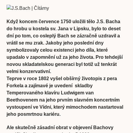
Když koncem července 1750 uložili tělo J.S. Bacha
do hrobu u kostela sv. Jana v Lipsku, bylo to deset
dní po tom, co osleplý Bach se zázračně uzdravil a
vrátil se mu zrak. Jakoby jeho poslední dny
symbolizovaly celou existenci jeho díla, které
upadalo v zapomnění už za jeho života. Pro tehdejší
novou skladatelskou generaci byl totiž už tenkrát
velmi konzervativní.
Teprve v roce 1802 vyšel obšírný životopis z pera
Forkela a zajímavé je uvedení skladby
Temperovaného klavíru Ludwigem van
Beethovenem na jeho prvním slavném koncertním
vystoupení ve Vídni, který mimochodem nastartoval
jeho posmrtnou kariéru.
Ale skutečně zásadní obrat v objevení Bachovy