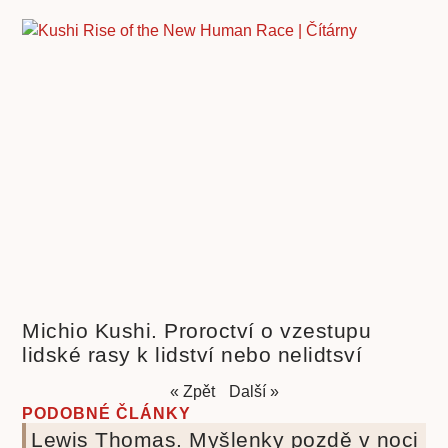
Michio Kushi. Proroctví o vzestupu
lidské rasy k lidství nebo nelidtsví
« Zpět
Další »
PODOBNÉ ČLÁNKY
Lewis Thomas. Myšlenky pozdě v noci