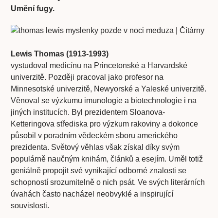
Umění fugy.
Lewis Thomas (1913-1993)
vystudoval medicínu na Princetonské a Harvardské
univerzitě. Později pracoval jako profesor na
Minnesotské univerzitě, Newyorské a Yaleské univerzitě.
Věnoval se výzkumu imunologie a biotechnologie i na
jiných institucích. Byl prezidentem Sloanova-
Ketteringova střediska pro výzkum rakoviny a dokonce
působil v poradním vědeckém sboru amerického
prezidenta. Světový věhlas však získal díky svým
populárně naučným knihám, článků a esejím. Uměl totiž
geniálně propojit své vynikající odborné znalosti se
schopností srozumitelně o nich psát. Ve svých literárních
úvahách často nacházel neobvyklé a inspirující
souvislosti.