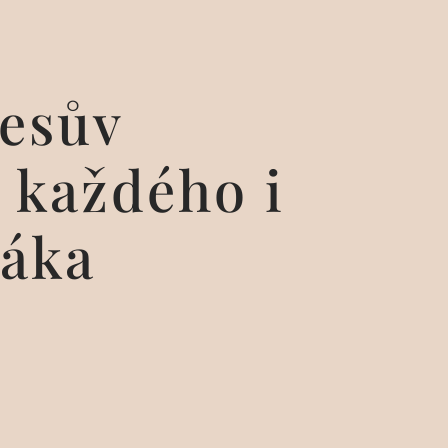
kesův
 každého i
dáka