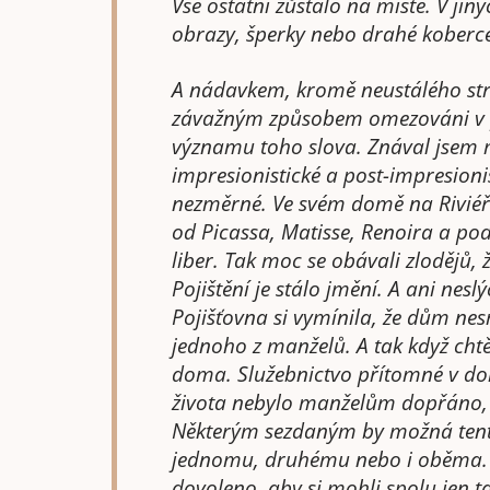
Vše ostatní zůstalo na místě. V ji
obrazy, šperky nebo drahé koberc
A nádavkem, kromě neustálého str
závažným způsobem omezováni v p
významu toho slova. Znával jsem m
impresionistické a post-impresionis
nezměrné. Ve svém domě na Riviéř
od Picassa, Matisse, Renoira a po
liber. Tak moc se obávali zlodějů, 
Pojištění je stálo jmění. A ani nesl
Pojišťovna si vymínila, že dům ne
jednoho z manželů. A tak když chtěl
doma. Služebnictvo přítomné v dom
života nebylo manželům dopřáno, a
Některým sezdaným by možná tento
jednomu, druhému nebo i oběma. A
dovoleno, aby si mohli spolu jen tak