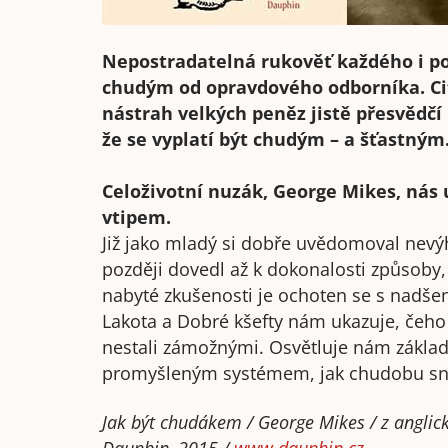
Nepostradatelná rukověť každého i po
chudým od opravdového odborníka. Citl
nástrah velkých peněz jistě přesvědčí
že se vyplatí být chudým – a šťastným
Celoživotní nuzák, George Mikes, nás 
vtipem.
Již jako mladý si dobře uvědomoval nevýh
později dovedl až k dokonalosti způsoby, 
nabyté zkušenosti je ochoten se s nadšen
Lakota a Dobré kšefty nám ukazuje, čeho
nestali zámožnými. Osvětluje nám základ
promyšleným systémem, jak chudobu snáš
Jak být chudákem / George Mikes / z anglic
Dauphin, 2015 /
www.dauphin.cz