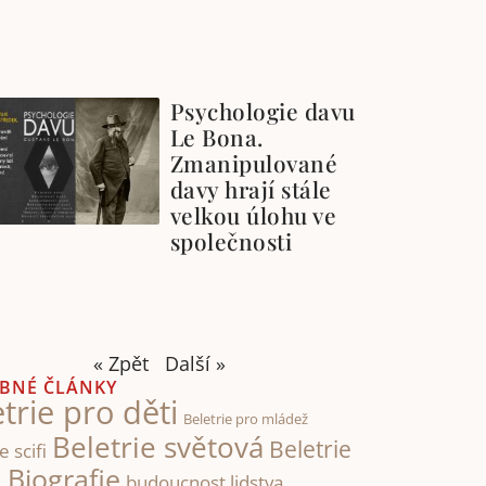
Psychologie davu
Le Bona.
Zmanipulované
davy hrají stále
velkou úlohu ve
společnosti
« Zpět
Další »
BNÉ ČLÁNKY
trie pro děti
Beletrie pro mládež
Beletrie světová
Beletrie
e scifi
Biografie
á
budoucnost lidstva