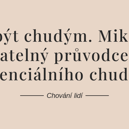
být chudým. Mi
atelný průvodce
enciálního chu
Chování lidí