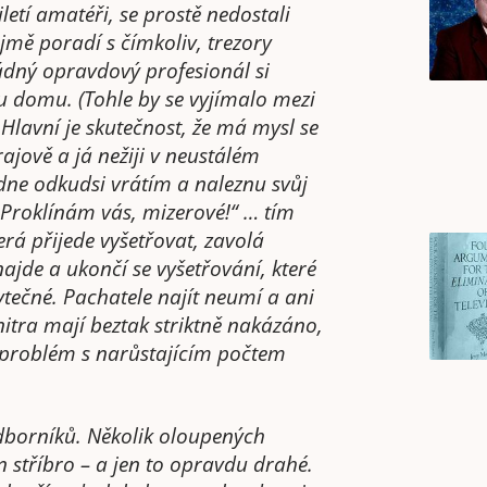
iletí amatéři, se prostě nedostali
jmě poradí s čímkoliv, trezory
ádný opravdový profesionál si
 domu. (Tohle by se vyjímalo mezi
 Hlavní je skutečnost, že má mysl se
ajově a já nežiji v neustálém
 dne odkudsi vrátím a naleznu svůj
„Proklínám vás, mizerové!“ … tím
erá přijede vyšetřovat, zavolá
ajde a ukončí se vyšetřování, které
ytečné. Pachatele najít neumí a ani
itra mají beztak striktně nakázáno,
ý problém s narůstajícím počtem
odborníků. Několik oloupených
 stříbro – a jen to opravdu drahé.