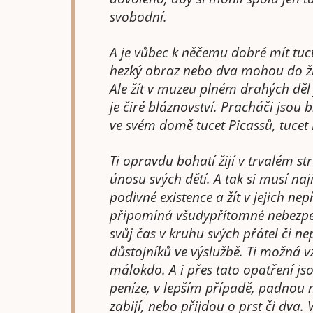
svobodní.
A je vůbec k něčemu dobré mít tuc
hezký obraz nebo dva mohou do živ
Ale žít v muzeu plném drahých děl j
je čiré bláznovství. Pracháči jsou 
ve svém domě tucet Picassů, tucet 
Ti opravdu bohatí žijí v trvalém st
únosu svých dětí. A tak si musí nají
podivné existence a žít v jejich nep
připomíná všudypřítomné nebezpečí
svůj čas v kruhu svých přátel či ne
důstojníků ve výslužbě. Ti možná vz
málokdo. A i přes tato opatření js
peníze, v lepším případě, padnou 
zabijí, nebo přijdou o prst či dva.