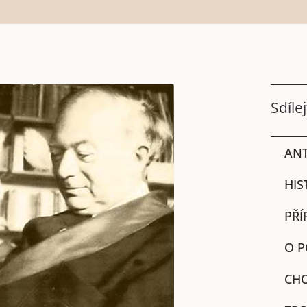
Sdílej
ANT
HIS
PŘÍ
O P
CHO