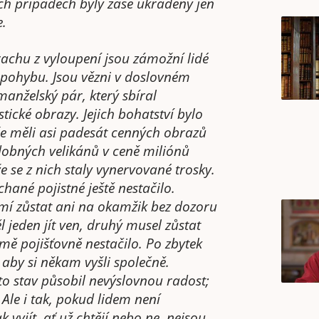
ných případech byly zase ukradeny jen
e.
achu z vyloupení jsou zámožní lidé
ohybu. Jsou vězni v doslovném
anželský pár, který sbíral
tické obrazy. Jejich bohatství bylo
e měli asi padesát cenných obrazů
dobných velikánů v ceně miliónů
že se z nich staly vynervované trosky.
ýchané pojistné ještě nestačilo.
smí zůstat ani na okamžik bez dozoru
 jeden jít ven, druhý musel zůstat
ě pojišťovně nestačilo. Po zbytek
by si někam vyšli společně.
 stav působil nevýslovnou radost;
le i tak, pokud lidem není
 vyjít, ať už chtějí nebo ne, nejsou