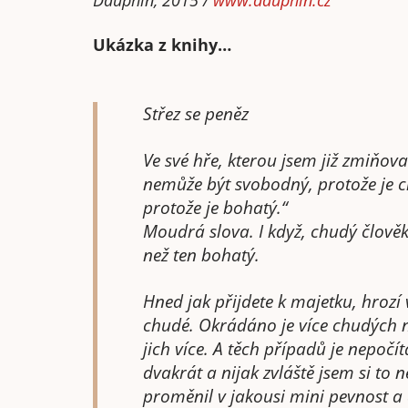
Ukázka z knihy…
Střez se peněz
Ve své hře, kterou jsem již zmiňov
nemůže být svobodný, protože je 
protože je bohatý.“
Moudrá slova. I když, chudý člově
než ten bohatý.
Hned jak přijdete k majetku, hrozí 
chudé. Okrádáno je více chudých n
jich více. A těch případů je nepočí
dvakrát a nijak zvláště jsem si to 
proměnil v jakousi mini pevnost a