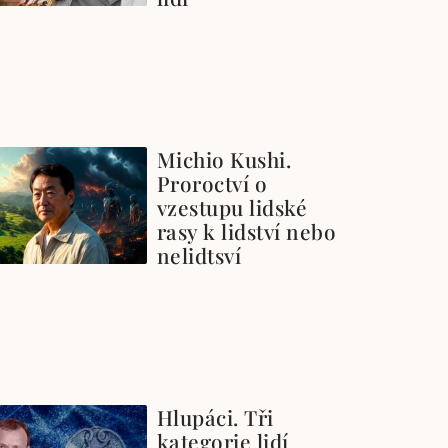
Michio Kushi.
Proroctví o
vzestupu lidské
rasy k lidství nebo
nelidtsví
Hlupáci. Tři
kategorie lidí