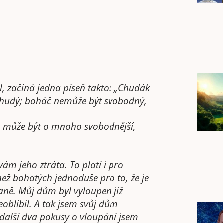
al, začíná jedna píseň takto: „Chudák
chudý; boháč nemůže být svobodný,
k může být o mnoho svobodnější,
vám jeho ztráta. To platí i pro
ež bohatých jednoduše pro to, že je
taně. Můj dům byl vyloupen již
neoblíbil. A tak jsem svůj dům
 další dva pokusy o vloupání jsem