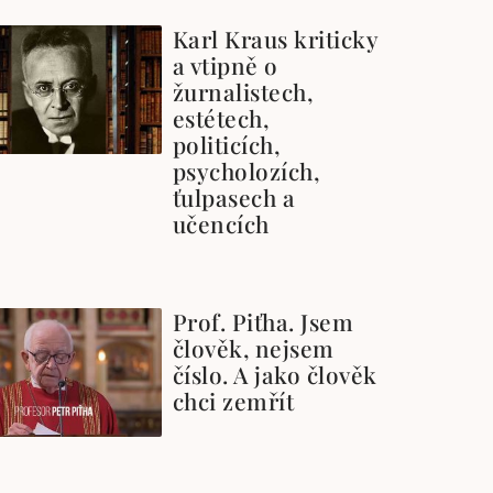
Karl Kraus kriticky
a vtipně o
žurnalistech,
estétech,
politicích,
psycholozích,
ťulpasech a
učencích
Prof. Piťha. Jsem
člověk, nejsem
číslo. A jako člověk
chci zemřít