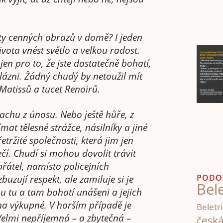
ty cenných obrazů v domě? I jeden
ota vnést světlo a velkou radost.
en pro to, že jste dostatečně bohatí,
blázni. Žádný chudý by netoužil mít
Matissů a tucet Renoirů.
rachu z únosu. Nebo ještě hůře, z
mat tělesné strážce, násilníky a jiné
řetržité společnosti, která jim jen
. Chudí si mohou dovolit trávit
přátel, namísto policejních
PODO
buzují respekt, ale zamiluje si je
Bele
ou tu a tam bohatí unášeni a jejich
na výkupné. V horším případě je
Beletri
 Velmi nepříjemná – a zbytečná –
česk