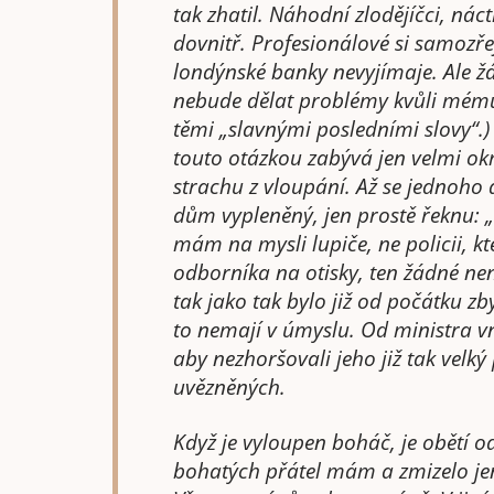
tak zhatil. Náhodní zlodějíčci, náct
dovnitř. Profesionálové si samozře
londýnské banky nevyjímaje. Ale ž
nebude dělat problémy kvůli mému
těmi „slavnými posledními slovy“.)
touto otázkou zabývá jen velmi okr
strachu z vloupání. Až se jednoho
dům vypleněný, jen prostě řeknu: 
mám na mysli lupiče, ne policii, kt
odborníka na otisky, ten žádné nen
tak jako tak bylo již od počátku zb
to nemají v úmyslu. Od ministra vn
aby nezhoršovali jeho již tak velk
uvězněných.
Když je vyloupen boháč, je obětí 
bohatých přátel mám a zmizelo jen