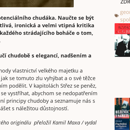
ZDR
geo
tenciálního chudáka. Naučte se být
spo
ivá, ironická a velmi vtipná kritika
 každého strádajícího boháče o tom,
.
učí chudobě s elegancí, nadšením a
ody vlastnictví velkého majetku a
jak se tomuto zlu vyhýbat a o své těžce
ím podělit. V kapitolách Střez se peněz,
 se vystříhat, abychom se nedopatřením
ní principy chudoby a seznamuje nás s
et s náležitou důstojností.
kého originálu přeložil Kamil Maxa / vydal