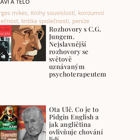
AVÍ A TĚLO
rges mikes
,
Knihy souvislostí
,
konzumní
lečnost
,
kritika společnosti
,
peníze
Rozhovory s C.G.
Jungem.
Nejslavnější
rozhovory se
světově
uznávaným
psychoterapeutem
Ota Ulč. Co je to
Pidgin English a
jak angličtina
ovlivňuje chování
lidí