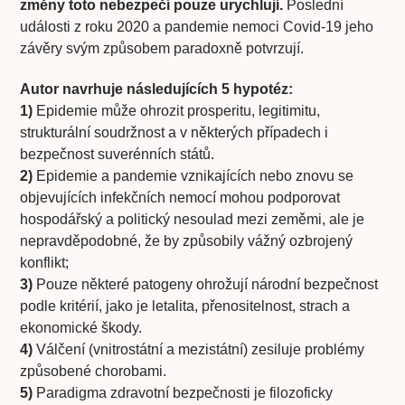
změny toto nebezpečí pouze urychlují.
Poslední
události z roku 2020 a pandemie nemoci Covid-19 jeho
závěry svým způsobem paradoxně potvrzují.
Autor navrhuje následujících 5 hypotéz:
1)
Epidemie může ohrozit prosperitu, legitimitu,
strukturální soudržnost a v některých případech i
bezpečnost suverénních států.
2)
Epidemie a pandemie vznikajících nebo znovu se
objevujících infekčních nemocí mohou podporovat
hospodářský a politický nesoulad mezi zeměmi, ale je
nepravděpodobné, že by způsobily vážný ozbrojený
konflikt;
3)
Pouze některé patogeny ohrožují národní bezpečnost
podle kritérií, jako je letalita, přenositelnost, strach a
ekonomické škody.
4)
Válčení (vnitrostátní a mezistátní) zesiluje problémy
způsobené chorobami.
5)
Paradigma zdravotní bezpečnosti je filozoficky