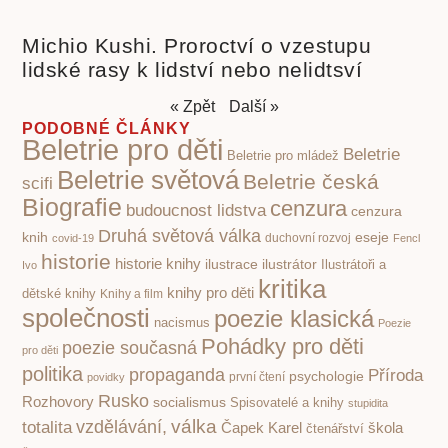
Michio Kushi. Proroctví o vzestupu
lidské rasy k lidství nebo nelidtsví
« Zpět
Další »
PODOBNÉ ČLÁNKY
Beletrie pro děti
Beletrie
Beletrie pro mládež
Beletrie světová
Beletrie česká
scifi
Biografie
cenzura
budoucnost lidstva
cenzura
Druhá světová válka
knih
eseje
covid-19
duchovní rozvoj
Fencl
historie
historie knihy
ilustrace
ilustrátor
Ilustrátoři a
Ivo
kritika
knihy pro děti
dětské knihy
Knihy a film
společnosti
poezie klasická
nacismus
Poezie
Pohádky pro děti
poezie současná
pro děti
politika
propaganda
Příroda
psychologie
první čtení
povidky
Rusko
Rozhovory
socialismus
Spisovatelé a knihy
stupidita
válka
vzdělávání,
totalita
Čapek Karel
škola
čtenářství