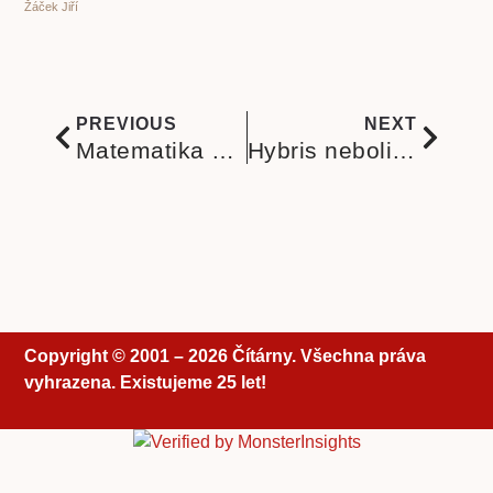
Žáček Jiří
PREVIOUS
NEXT
Matematika a astronomie ve starověké Indii a první knihy o matematice
Hybris neboli jak rozeznat člověka se syndromem mocenské pýchy podle Koukolíka
Copyright © 2001 – 2026 Čítárny. Všechna práva
vyhrazena. Existujeme 25 let!