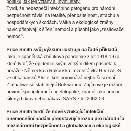
politiku, tak její vztahy s jinými státy.
Tvrdí, že nebezpečí infekčního patogenu pro národní
bezpečnost závisí na letalitě, přenositelnosti, strachu a
hospodářských škodách. Válka a ekologické změny
navíc přispívají k šíření nemocí a působí jako „zesilovače
nemocí“.
Price-Smith svůj výzkum ilustruje na řadě příkladů,
jako je španělská chřipková pandemie z let 1918-19 (o
které tvrdí, že epidemie svým velkým dílem přispěla k
porážce Německa a Rakouska; rozebírá vliv HIV / AIDS
v subsaharské Africe, kde porovnává nejhorší scénář
Zimbabwe se stabilnější Botswanou. Zajímavé je rozbor
bovinní spongiformní encefalopatie, známé jako nemoc
šílených krav nebo nákaza SARS z let 2002-03.
Price-Smith tvrdí, že nově vznikající infekční
onemocnění nadále představují hrozbu pro národní a
mezinárodní bezpečnost a globalizace a ekologické