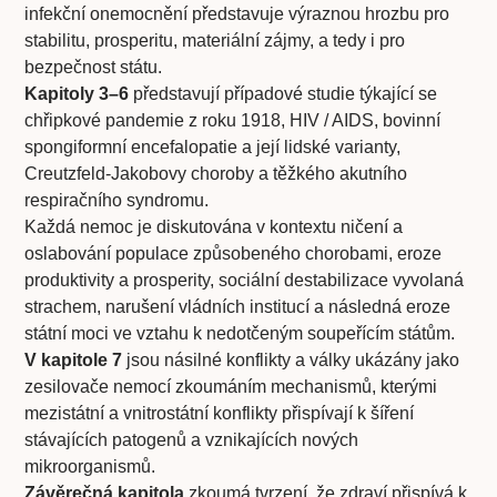
infekční onemocnění představuje výraznou hrozbu pro
stabilitu, prosperitu, materiální zájmy, a tedy i pro
bezpečnost státu.
Kapitoly 3–6
představují případové studie týkající se
chřipkové pandemie z roku 1918, HIV / AIDS, bovinní
spongiformní encefalopatie a její lidské varianty,
Creutzfeld-Jakobovy choroby a těžkého akutního
respiračního syndromu.
Každá nemoc je diskutována v kontextu ničení a
oslabování populace způsobeného chorobami, eroze
produktivity a prosperity, sociální destabilizace vyvolaná
strachem, narušení vládních institucí a následná eroze
státní moci ve vztahu k nedotčeným soupeřícím státům.
V kapitole 7
jsou násilné konflikty a války ukázány jako
zesilovače nemocí zkoumáním mechanismů, kterými
mezistátní a vnitrostátní konflikty přispívají k šíření
stávajících patogenů a vznikajících nových
mikroorganismů.
Závěrečná kapitola
zkoumá tvrzení, že zdraví přispívá k