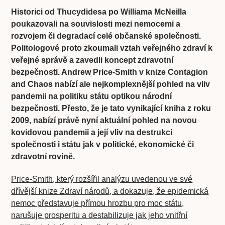
Historici od Thucydidesa po Williama McNeilla
poukazovali na souvislosti mezi nemocemi a
rozvojem či degradací celé občanské společnosti.
Politologové proto zkoumali vztah veřejného zdraví k
veřejné správě a zavedli koncept zdravotní
bezpečnosti. Andrew Price-Smith v knize Contagion
and Chaos nabízí ale nejkomplexnější pohled na vliv
pandemii na politiku státu optikou národní
bezpečnosti. Přesto, že je tato vynikající kniha z roku
2009, nabízí právě nyní aktuální pohled na novou
kovidovou pandemii a její vliv na destrukci
společnosti i státu jak v politické, ekonomické či
zdravotní rovině.
Price-Smith, který rozšířil analýzu uvedenou ve své
dřívější knize Zdraví národů, a dokazuje, že epidemická
nemoc představuje přímou hrozbu pro moc státu,
narušuje prosperitu a destabilizuje jak jeho vnitřní