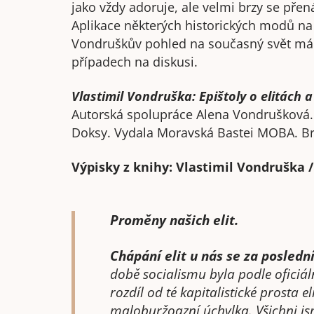
jako vždy adoruje, ale velmi brzy se přená
Aplikace některých historických modů na
Vondruškův pohled na současný svět má 
případech na diskusi.
Vlastimil Vondruška: Epištoly o elitách a 
Autorská spolupráce Alena Vondrušková.
Doksy. Vydala Moravská Bastei MOBA. Br
Výpisky z knihy: Vlastimil Vondruška / 
Proměny našich elit.
Chápání elit u nás se za posledn
době socialismu byla podle oficiá
rozdíl od té kapitalistické prosta el
maloburžoazní úchylka. Všichni jsm