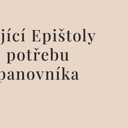
jící Epištoly
é potřebu
 panovníka