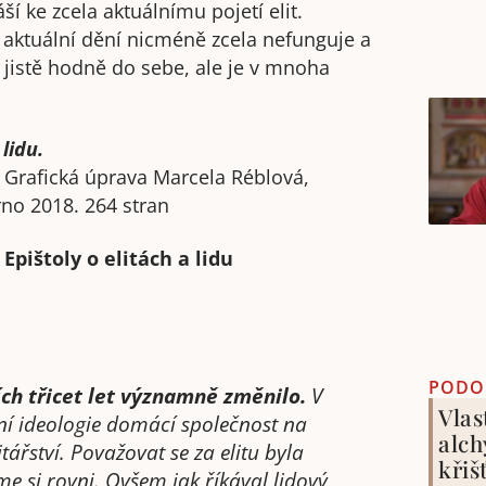
ší ke zcela aktuálnímu pojetí elit.
 aktuální dění nicméně zcela nefunguje a
jistě hodně do sebe, ale je v mnoha
lidu.
 Grafická úprava Marcela Réblová,
no 2018. 264 stran
Epištoly o elitách a lidu
PODO
ích třicet let významně změnilo.
V
Vlas
lní ideologie domácí společnost na
alch
itářství. Považovat se za elitu byla
křiš
e si rovni. Ovšem jak říkával lidový