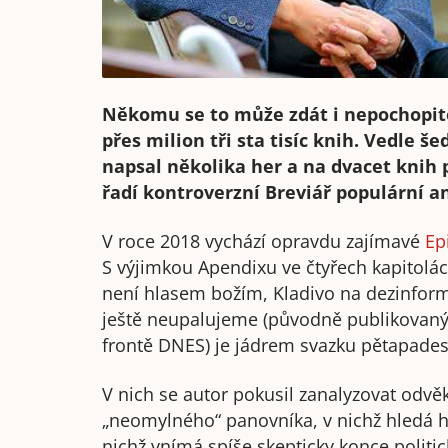
Někomu se to může zdát i nepochopite
přes milion tři sta tisíc knih. Vedle š
napsal několika her a na dvacet knih
řadí kontroverzní Breviář populární an
V roce 2018 vychází opravdu zajímavé
Ep
S výjimkou Apendixu ve čtyřech kapitolác
není hlasem božím, Kladivo na dezinformá
ještě neupalujeme (původně publikovanýc
frontě DNES) je jádrem svazku pětapade
V nich se autor pokusil zanalyzovat odvěk
„neomylného“ panovníka, v nichž hledá há
nichž vnímá spíše skepticky konce politic