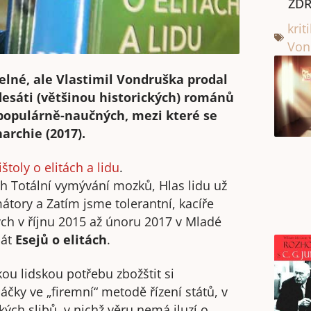
ZDR
krit
Von
lné, ale Vlastimil Vondruška prodal
edesáti (většinou historických) románů
 populárně-naučných, mezi které se
archie (2017).
ištoly o elitách a lidu
.
h Totální vymývání mozků, Hlas lidu už
tory a Zatím jsme tolerantní, kacíře
h v říjnu 2015 až únoru 2017 v Mladé
sát
Esejů o elitách
.
ou lidskou potřebu zbožštit si
čky ve „firemní“ metodě řízení států, v
kých slibů, v nichž věru nemá iluzí o