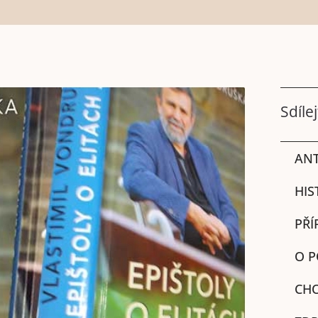
Sdílej
ANT
HIS
PŘÍ
O P
CHO