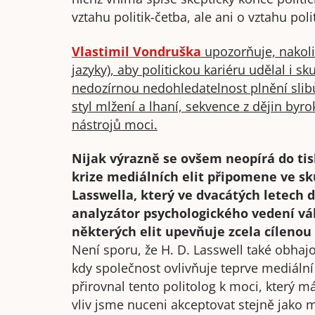
vztahu politik-četba, ale ani o vztahu poli
Vlastimil Vondruška
upozorňuje, nakolik
jazyky), aby politickou kariéru udělal i
nedozírnou nedohledatelnost plnění slibů 
styl mlžení a lhaní, sekvence z dějin byrok
nástrojů moci.
Nijak výrazně se ovšem neopírá do tis
krize mediálních elit připomene ve sk
Lasswella, který ve dvacátých letech d
analyzátor psychologického vedení vále
některých elit upevňuje zcela cíleno
Není sporu, že H. D. Lasswell také obha
kdy společnost ovlivňuje teprve mediální
přirovnal tento politolog k moci, který má
vliv jsme nuceni akceptovat stejně jako 