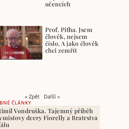
učencích
Prof. Piťha. Jsem
člověk, nejsem
číslo. A jako člověk
chci zemřít
« Zpět
Další »
BNÉ ČLÁNKY
timil Vondruška. Tajemný příběh
ymistovy dcery Fiorelly a Bratrstva
ťálu