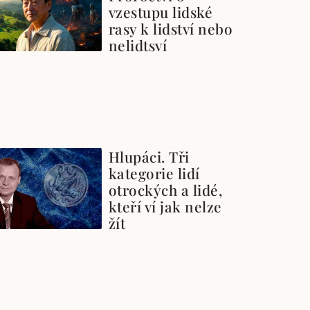
vzestupu lidské
rasy k lidství nebo
nelidtsví
Hlupáci. Tři
kategorie lidí
otrockých a lidé,
kteří ví jak nelze
žít