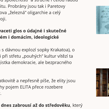
tu. Probrány jsou tak i Paretovy
sova „železná“ oligarchie a celý
oji.
aceti glos o údajné i skutečné
jném i domácím, ideologické
s dávnou explozí sopky Krakatoa), o
 při střetu „pouhých“ kultur vítězí ta
pojistka demokracie, ale bezpracného
kovitě a nepřesně píše, že elity jsou
nihy pojem ELITA přece rozebere
.
a dnes zabrousí až do středověku
, který