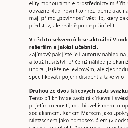
elity mohou tímhle prostřednictvím šířit 
odvážně kladl rovnítko mezi demokracii a
mají přímo „povinnost“ vést lid, který pa
představ, ale reálně podle přání elit.
V těchto sekvencích se aktuální Vond
rešerším a jakési učebnici.
Zajímavý pak jistě je i autorův náhled na
a totiž husitství, přičemž náhled je oka
února. Jistěže ne levicovým, ale zjedno
specifikovat i pojem disident a také ví o 
Druhou ze dvou klíčových částí svazku 
Tento díl knihy se zaobírá církevní i svět
pojetím rovnosti, machiavellismem, utopi
socialismem, Karlem Marxem jako „pokry
Nietzschem jako homosexuálem (v podst
rasovou teorií elit, Popperovou „otevřeno