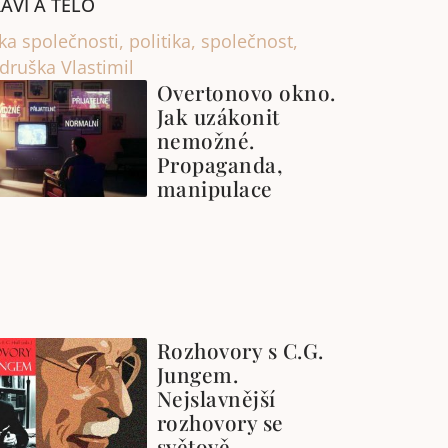
AVÍ A TĚLO
ika společnosti
,
politika
,
společnost
,
druška Vlastimil
Overtonovo okno.
Jak uzákonit
nemožné.
Propaganda,
manipulace
Rozhovory s C.G.
Jungem.
Nejslavnější
rozhovory se
světově