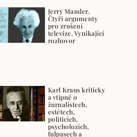
Jerry Mander.
Čtyři argumenty
pro zrušení
televize. Vynikající
rozhovor
Karl Kraus kriticky
a vtipně o
žurnalistech,
estétech,
politicích,
psycholozích,
ťulpasech a