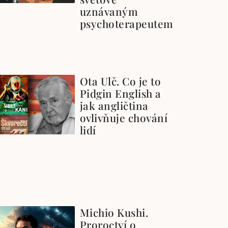
uznávaným
psychoterapeutem
Ota Ulč. Co je to
Pidgin English a
jak angličtina
ovlivňuje chování
lidí
Michio Kushi.
Proroctví o