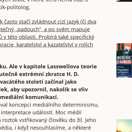
tik-politolog.
 často stačí zvládnout cizí jazyk (či dva
 skutečný „padouch“, a po svém mapuje
v této oblasti. Probírá také specifický
racie, karatelství a kazatelství v rolích
ku. Ale v kapitole Lasswellova teorie
utečně extrémní zkratce H. D.
vacátého století začínal jako
k, aby upozornil, nakolik se vliv
u mediální komunikací.
joval koncepci mediálního determinismu,
 interpretace událostí. Moc médií
 roztok vstřikovaný člověku do žil. Jeho
média, i když nesouhlasíme, a některé