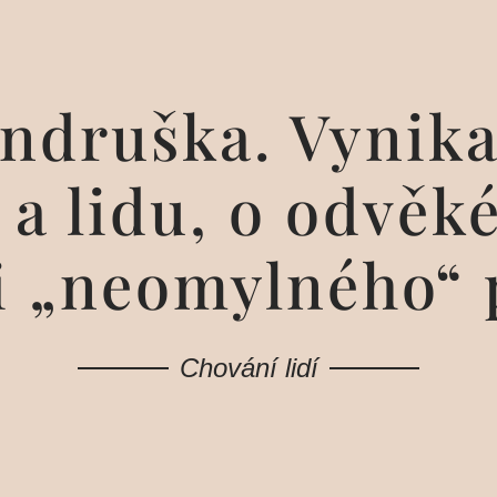
ndruška. Vynika
h a lidu, o odvěk
si „neomylného“
Chování lidí