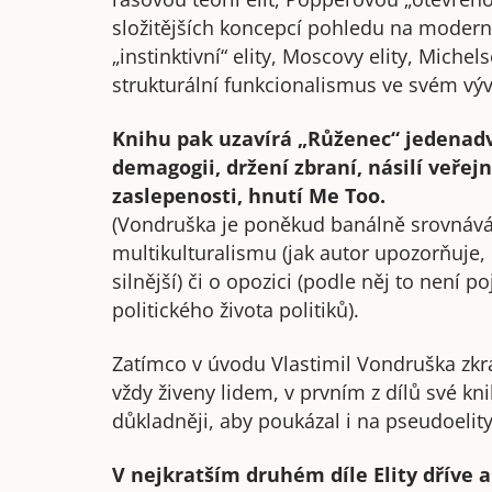
složitějších koncepcí pohledu na moderni
„instinktivní“ elity, Moscovy elity, Michel
strukturální funkcionalismus ve svém výv
Knihu pak uzavírá „Růženec“ jedenadv
demagogii, držení zbraní, násilí veře
zaslepenosti, hnutí Me Too.
(Vondruška je poněkud banálně srovnává 
multikulturalismu (jak autor upozorňuje, i
silnější) či o opozici (podle něj to není 
politického života politiků).
Zatímco v úvodu Vlastimil Vondruška zkrat
vždy živeny lidem, v prvním z dílů své k
důkladněji, aby poukázal i na pseudoelity
V nejkratším druhém díle Elity dříve 