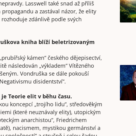
nepravdy. Lasswell také snad až příliš
 propagandu a zastával názor, že elity
k rozhoduje zdánlivě podle svých
ruškova kniha blíží beletrizovaným
 „prubířský kámen“ českého dějepisectví,
mžitě následován „výkladem“ Vítězného
dušeným. Vondruška se dále pokouší
„Negativismu disidentství“.
je Teorie elit v běhu času.
skou koncepcí „trojího lidu“, středověkým
emi (které neuznávaly elity), utopickým
teckým anarchistou“, Friedrichem
atě), nacismem, mystikou germánství a
u společností“ a stručně i celou řadou