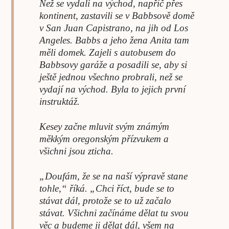
Než se vydali na východ, napříč přes
kontinent, zastavili se v Babbsově domě
v San Juan Capistrano, na jih od Los
Angeles. Babbs a jeho žena Anita tam
měli domek. Zajeli s autobusem do
Babbsovy garáže a posadili se, aby si
ještě jednou všechno probrali, než se
vydají na východ. Byla to jejich první
instruktáž.
Kesey začne mluvit svým známým
měkkým oregonským přízvukem a
všichni jsou zticha.
„Doufám, že se na naší výpravě stane
tohle,“ říká. „Chci říct, bude se to
stávat dál, protože se to už začalo
stávat. Všichni začínáme dělat tu svou
věc a budeme ji dělat dál, všem na