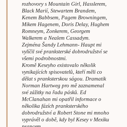
rozhovory s Mountain Girl, Hasslerem,
Black Marií, Stewartem Brandem,
Kenem Babbsem, Pagem Browningem,
Mikem Hagenem, Doris Delay, Hughem
Romneym, Zonkerem, Georgem
Walkerem a Nealem Cassadym.
Zejména Šandy Lehmann- Haupt mi
vylíčil své pranksterské dobrodružství se
všemi podrobnostmi.
Kromě Keseyho existovalo několik
vynikajících spisovatelů, kteří měli co
dělat s pranksterskou ságou. Dramatik
Norman Hartweg pro mě zaznamenal
své zážitky na řadu pásků. Ed
McClanahan mi opatřil informace o
několika fázích pranksterského
dobrodružství a Robert Stone mi mnoho
vyprávěl o době, kdy byl Kesey v Mexiku
psancem.