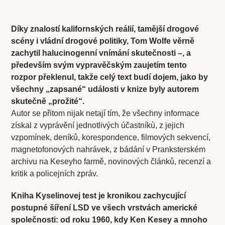
Díky znalostí kalifornských reálií, tamější drogové
scény i vládní drogové politiky, Tom Wolfe věrně
zachytil halucinogenní vnímání skutečnosti –, a
především svým vypravěčským zaujetím tento
rozpor překlenul, takže celý text budí dojem, jako by
všechny „zapsané“ události v knize byly autorem
skutečně „prožité“.
Autor se přitom nijak netají tím, že všechny informace
získal z vyprávění jednotlivých účastníkù, z jejich
vzpomínek, deníků, korespondence, filmových sekvencí,
magnetofonových nahrávek, z bádání v Pranksterském
archivu na Keseyho farmě, novinových článků, recenzí a
kritik a policejních zpráv.
Kniha Kyselinovej test je kronikou zachycující
postupné šíření LSD ve všech vrstvách americké
společnosti: od roku 1960, kdy Ken Kesey a mnoho