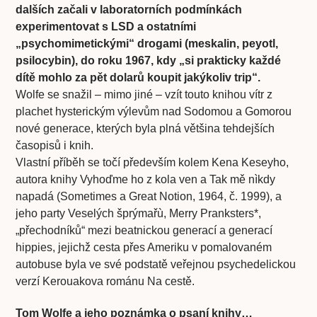
dalších začali v laboratorních podmínkách
experimentovat s LSD a ostatními
„psychomimetickými“ drogami (meskalin, peyotl,
psilocybin), do roku 1967, kdy „si prakticky každé
dítě mohlo za pět dolarů koupit jakýkoliv trip“.
Wolfe se snažil – mimo jiné – vzít touto knihou vítr z
plachet hysterickým výlevům nad Sodomou a Gomorou
nové generace, kterých byla plná většina tehdejších
časopisů i knih.
Vlastní příběh se točí především kolem Kena Keseyho,
autora knihy Vyhoďme ho z kola ven a Tak mě nìkdy
napadá (Sometimes a Great Notion, 1964, č. 1999), a
jeho party Veselých šprýmařù, Merry Pranksters*,
„přechodníků“ mezi beatnickou generací a generací
hippies, jejichž cesta přes Ameriku v pomalovaném
autobuse byla ve své podstatě veřejnou psychedelickou
verzí Kerouakova románu Na cestě.
Tom Wolfe a jeho poznámka o psaní knihy…