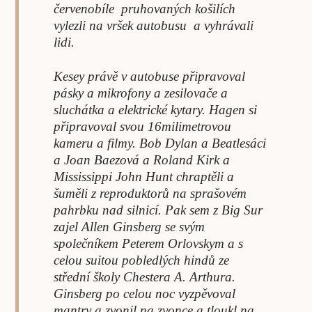
červenobíle pruhovaných košilích
vylezli na vršek autobusu a vyhrávali
lidi.
Kesey právě v autobuse připravoval
pásky a mikrofony a zesilovače a
sluchátka a elektrické kytary. Hagen si
připravoval svou 16milimetrovou
kameru a filmy. Bob Dylan a Beatlesáci
a Joan Baezová a Roland Kirk a
Mississippi John Hunt chraptěli a
šuměli z reproduktorů na sprašovém
pahrbku nad silnicí. Pak sem z Big Sur
zajel Allen Ginsberg se svým
společníkem Peterem Orlovskym a s
celou suitou pobledlých hindů ze
střední školy Chestera A. Arthura.
Ginsberg po celou noc vyzpěvoval
mantry a zvonil na zvonce a tloukl na