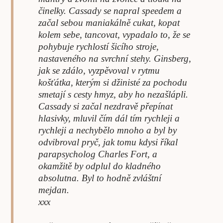
činelky. Cassady se napral speedem a
začal sebou maniakálně cukat, kopat
kolem sebe, tancovat, vypadalo to, že se
pohybuje rychlostí šicího stroje,
nastaveného na svrchní stehy. Ginsberg,
jak se zdálo, vyzpěvoval v rytmu
košťátka, kterým si džinisté za pochodu
smetají s cesty hmyz, aby ho nezašlápli.
Cassady si začal nezdravě přepínat
hlasivky, mluvil čím dál tím rychleji a
rychleji a nechybělo mnoho a byl by
odvibroval pryč, jak tomu kdysi říkal
parapsycholog Charles Fort, a
okamžitě by odplul do kladného
absolutna. Byl to hodně zvláštní
mejdan.
xxx