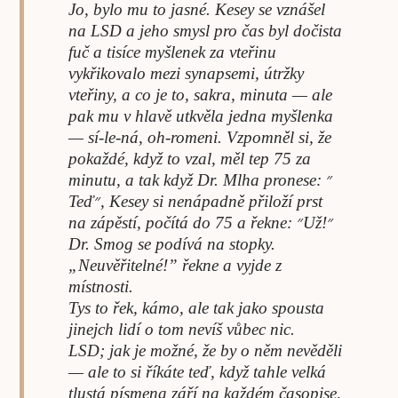
Jo, bylo mu to jasné. Kesey se vznášel
na LSD a jeho smysl pro čas byl dočista
fuč a tisíce myšlenek za vteřinu
vykřikovalo mezi synapsemi, útržky
vteřiny, a co je to, sakra, minuta — ale
pak mu v hlavě utkvěla jedna myšlenka
— sí-le-ná, oh-romeni. Vzpomněl si, že
pokaždé, když to vzal, měl tep 75 za
minutu, a tak když Dr. Mlha pronese: ״
Teď״, Kesey si nenápadně přiloží prst
na zápěstí, počítá do 75 a řekne: ״Už!״
Dr. Smog se podívá na stopky.
„Neuvěřitelné!” řekne a vyjde z
místnosti.
Tys to řek, kámo, ale tak jako spousta
jinejch lidí o tom nevíš vůbec nic.
LSD; jak je možné, že by o něm nevěděli
— ale to si říkáte teď, když tahle velká
tlustá písmena září na každém časopise,