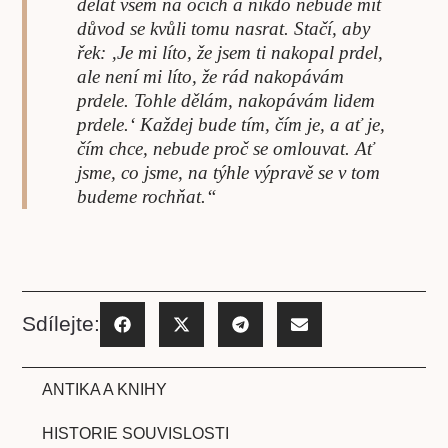
dělat všem na očích a nikdo nebude mít
důvod se kvůli tomu nasrat. Stačí, aby
řek: ‚Je mi líto, že jsem ti nakopal prdel,
ale není mi líto, že rád nakopávám
prdele. Tohle dělám, nakopávám lidem
prdele.‘ Každej bude tím, čím je, a ať je,
čím chce, nebude proč se omlouvat. Ať
jsme, co jsme, na týhle výpravě se v tom
budeme rochňat.“
Sdílejte:
ANTIKA A KNIHY
HISTORIE SOUVISLOSTI