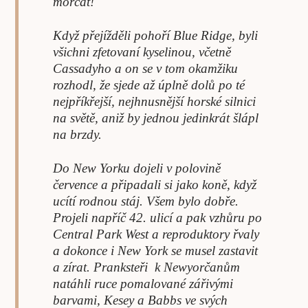
morčat!
Když přejížděli pohoří Blue Ridge, byli
všichni zfetovaní kyselinou, včetně
Cassadyho a on se v tom okamžiku
rozhodl, že sjede až úplně dolů po té
nejpříkřejší, nejhnusnější horské silnici
na světě, aniž by jednou jedinkrát šlápl
na brzdy.
Do New Yorku dojeli v polovině
července a připadali si jako koně, když
ucítí rodnou stáj. Všem bylo dobře.
Projeli napříč 42. ulicí a pak vzhůru po
Central Park West a reproduktory řvaly
a dokonce i New York se musel zastavit
a zírat. Pranksteři k Newyorčanům
natáhli ruce pomalované zářivými
barvami, Kesey a Babbs ve svých