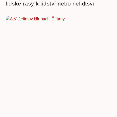
lidské rasy k lidství nebo nelidtsví
Hlupáci. Tři kategorie lidí otrockých a
lidé, kteří ví jak nelze žít
« Zpět
Další »