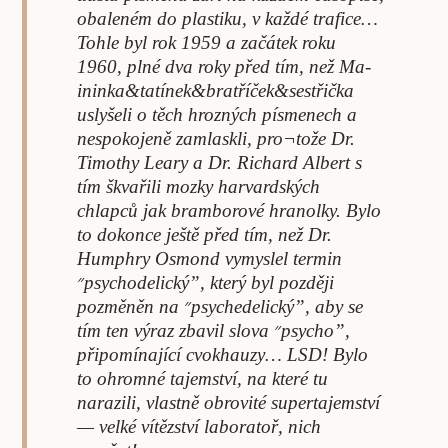
obaleném do plastiku, v každé trafice…
Tohle byl rok 1959 a začátek roku
1960, plné dva roky před tím, než Ma-
ininka&tatínek&bratříček&sestřička
uslyšeli o těch hrozných písmenech a
nespokojeně zamlaskli, pro¬tože Dr.
Timothy Leary a Dr. Richard Albert s
tím škvařili mozky harvardských
chlapců jak bramborové hranolky. Bylo
to dokonce ještě před tím, než Dr.
Humphry Osmond vymyslel termin
״psychodelický”, který byl později
pozměněn na ״psychedelický”, aby se
tím ten výraz zbavil slova ״psycho”,
připomínající cvokhauzy… LSD! Bylo
to ohromné tajemství, na které tu
narazili, vlastně obrovité supertajemství
— velké vítězství laboratoř, nich