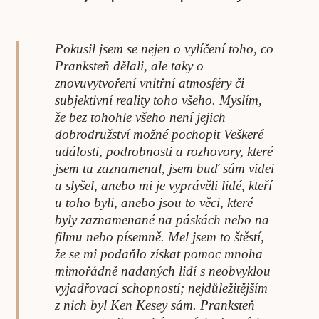
Pokusil jsem se nejen o vylíčení toho, co
Pranksteň dělali, ale taky o
znovuvytvoření vnitřní atmosféry či
subjektivní reality toho všeho. Myslím,
že bez tohohle všeho není jejich
dobrodružství možné pochopit Veškeré
události, podrobnosti a rozhovory, které
jsem tu zaznamenal, jsem buď sám videi
a slyšel, anebo mi je vyprávěli lidé, kteří
u toho byli, anebo jsou to věci, které
byly zaznamenané na páskách nebo na
filmu nebo písemně. Mel jsem to štěstí,
že se mi podaňlo získat pomoc mnoha
mimořádně nadaných lidí s neobvyklou
vyjadřovací schopností; nejdůležitějším
z nich byl Ken Kesey sám. Pranksteň