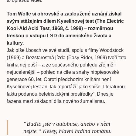
to opravdu vidět.
Tom Wolfe si obrovské a zasloužené uznání získal
svým stěžejním dílem Kyselinovej test (The Electric
Kool-Aid Acid Test, 1968, č. 1999) – rozměrnou
freskou o vstupu LSD do amerického života a
kultury.
Jak píše l.bosch ve své studii, spolu s filmy Woodstock
(1969) a Bezstarostná jízda (Easy Rider, 1969) tvoří tato
kniha nejlepší – a ze současného pohledu zřejmě i
nejucelenější – pohled na cíle a snahy hippiesovské
generace 60. let. Oproti předchozím knihám není
Kyselinovej test ani tak reportáží, jako spíše „literaturou
faktu podanou beletristickými prostředky“. Dnes je
řazena mezi základní díla nového žurnalismu.
“Buďto jste v autobuse, anebo v něm
nejste.“ Kesey, hlavní hrdina románu.