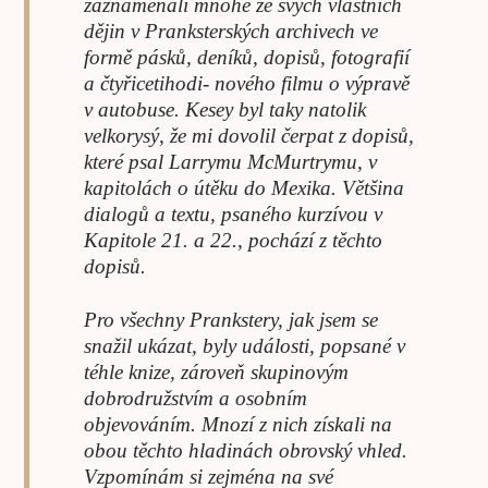
zaznamenali mnohé ze svých vlastních
dějin v Pranksterských archivech ve
formě pásků, deníků, dopisů, fotografií
a čtyřicetihodi- nového filmu o výpravě
v autobuse. Kesey byl taky natolik
velkorysý, že mi dovolil čerpat z dopisů,
které psal Larrymu McMurtrymu, v
kapitolách o útěku do Mexika. Většina
dialogů a textu, psaného kurzívou v
Kapitole 21. a 22., pochází z těchto
dopisů.
Pro všechny Prankstery, jak jsem se
snažil ukázat, byly události, popsané v
téhle knize, zároveň skupinovým
dobrodružstvím a osobním
objevováním. Mnozí z nich získali na
obou těchto hladinách obrovský vhled.
Vzpomínám si zejména na své