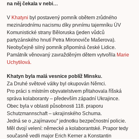
na něj čekala v nebi…
V
Khatyni
byl postavený pomník obětem zrůdného
mezinárodnímu nacismu díky prvnímu tajemníku ÚV
Komunistické strany Běloruska (jeden vůdců
partyzánského hnutí Petra Mironoviče Mašerova).
Neobyčejně silný pomník připomíná české Lidice.
Památník věnovaný zavražděným dětem vytvořila
Marie
Uchytilová.
Khatyn byla malá vesnice poblíž Minsku.
Za Druhé světové války byl okupován Němci.
Pro práci s místním obyvatelstvem přitahovala říšská
správa kolaboranty – především západní Ukrajince.
Obec byla v oblasti působnosti 118. praporu
Schutzmannschaft – ukrajinského Schuma.
Jedná se o „zajímavou“ jednotku bezpečnostní policie.
Měl dvojí velení: německé a kolaborantské. Prapor tedy
současně vedli major Erich Kerner a Konstantin