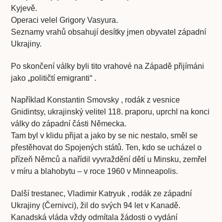
Kyjevě.
Operaci velel Grigory Vasyura.
Seznamy vrahů obsahují desítky jmen obyvatel západní
Ukrajiny.
Po skončení války byli tito vrahové na Západě přijímáni
jako „političtí emigranti“ .
Například Konstantin Smovsky , rodák z vesnice
Gnidintsy, ukrajinský velitel 118. praporu, uprchl na konci
války do západní části Německa.
Tam byl v klidu přijat a jako by se nic nestalo, směl se
přestěhovat do Spojených států. Ten, kdo se ucházel o
přízeň Němců a nařídil vyvraždění dětí u Minsku, zemřel
v míru a blahobytu – v roce 1960 v Minneapolis.
Další trestanec, Vladimir Katryuk , rodák ze západní
Ukrajiny (Černivci), žil do svých 94 let v Kanadě.
Kanadská vláda vždy odmítala žádosti o vydání