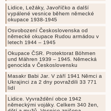
Lidice, Ležáky, Javoříčko a další
vypálené vesnice během německé
okupace 1938-1945
Osvobození Československa od
německé okupace Rudou armádou v
letech 1944 – 1945
Okupace ČSR. Protektorat Böhmen
und Mähren 1939 – 1945. Německá
genocida v Československu
Masakr Babi Jar. V září 1941 Němci a
Ukrajinci za 2 dny povraždili 33 771
lidí
Lidice. Vyvraždění obce 1942
německými vojáky. Celkem 340 žen,
dětí a mužů. Vesnice zničena