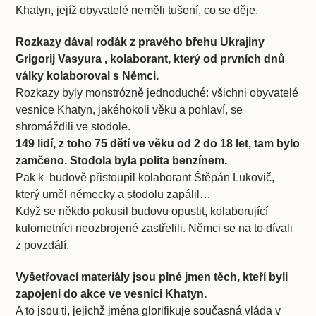
Khatyn, jejíž obyvatelé neměli tušení, co se děje.
Rozkazy dával rodák z pravého břehu Ukrajiny
Grigorij Vasyura , kolaborant, který od prvních dnů
války kolaboroval s Němci.
Rozkazy byly monstrózně jednoduché: všichni obyvatelé
vesnice Khatyn, jakéhokoli věku a pohlaví, se
shromáždili ve stodole.
149 lidí, z toho 75 dětí ve věku od 2 do 18 let, tam bylo
zamčeno. Stodola byla polita benzínem.
Pak k budově přistoupil kolaborant Štěpán Lukovič,
který uměl německy a stodolu zapálil…
Když se někdo pokusil budovu opustit, kolaborující
kulometníci neozbrojené zastřelili. Němci se na to dívali
z povzdálí.
Vyšetřovací materiály jsou plné jmen těch, kteří byli
zapojeni do akce ve vesnici Khatyn.
A to jsou ti, jejichž jména glorifikuje současná vláda v