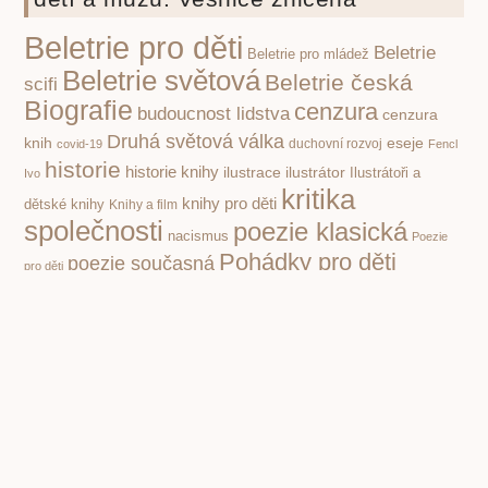
Beletrie pro děti
Beletrie
Beletrie pro mládež
Beletrie světová
Beletrie česká
scifi
Biografie
cenzura
budoucnost lidstva
cenzura
Druhá světová válka
knih
eseje
covid-19
duchovní rozvoj
Fencl
historie
historie knihy
ilustrace
ilustrátor
Ilustrátoři a
Ivo
kritika
knihy pro děti
dětské knihy
Knihy a film
společnosti
poezie klasická
nacismus
Poezie
Pohádky pro děti
poezie současná
pro děti
politika
propaganda
Příroda
psychologie
první čtení
povidky
Rusko
Rozhovory
socialismus
Spisovatelé a knihy
stupidita
válka
vzdělávání,
totalita
Čapek Karel
škola
čtenářství
Žáček Jiří