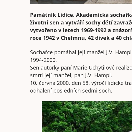
Památník Lidice. Akademická sochař
životní sen a vytváří sochy dětí zavr
vytvořeno v letech 1969-1992 a znázor
roce 1942 v Chełmnu, 42 dívek a 40 chl
Sochařce pomáhal její manžel J.V. Hampl
1994-2000.
Sen autorky paní Marie Uchytilové realizo
smrti její manžel, pan J.V. Hampl.
10. června 2000, den 58. výročí lidické t
odhalení posledních sedmi soch.