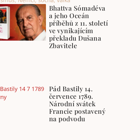
ismus
,
Němci
,
socha
,
válka
Bhattva Sómadéva
a jeho Oceán
příběhů z 11. století
ve vynikajícím
překladu Dušana
Zbavitele
Pád Bastily 14.
července 1789.
Národní svátek
Francie postavený
na podvodu