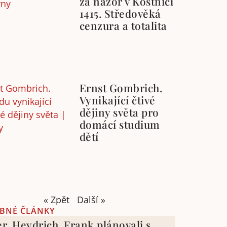
za názor v Kostnici
1415. Středověká
cenzura a totalita
Ernst Gombrich.
Vynikající čtivé
dějiny světa pro
domácí studium
dětí
« Zpět
Další »
BNÉ ČLÁNKY
er, Heydrich, Frank plánovali s