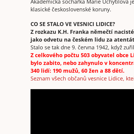
Akademická sochařka Marie Uchytilová j
klasické československé koruny.
CO SE STALO VE VESNICI LIDICE?
Z rozkazu K.H. Franka němečtí nacisté
jako odvetu na českém lidu za atentá
Stalo se tak dne 9. června 1942, když zuři
Z celkového počtu 503 obyvatel obce L
bylo zabito, nebo zahynulo v koncent
340 lidí: 190 mužů, 60 žen a 88 dětí.
Seznam všech občanů vesnice Lidice, kteř