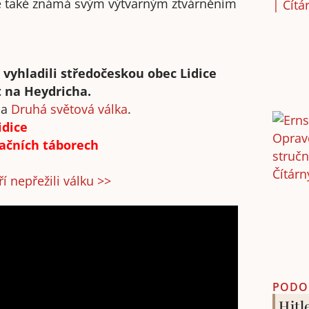
e také známá svým výtvarným ztvárněním
 vyhladili středočeskou obec Lidice
t na Heydricha.
la
Druhá světová válka
.
idice
račních táborech
í nepřežili válku >>
PODO
Hitl