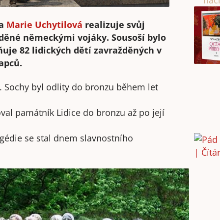
nac
ka
Marie Uchytilová
realizuje svůj
ažděné německými vojáky. Sousoší bylo
ňuje 82 lidických dětí zavražděných v
apců.
. Sochy byl odlity do bronzu během let
val památník Lidice do bronzu až po její
ragédie se stal dnem slavnostního