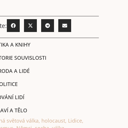
te:
IKA A KNIHY
TORIE SOUVISLOSTI
RODA A LIDÉ
OLITICE
VÁNÍ LIDÍ
AVÍ A TĚLO
há světová válka
,
holocaust
,
Lidice
,