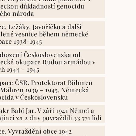
eckou důkladností genocidu
kého národa
ce, Ležáky, Javoříčko a další
álené vesnice během německé
ace 1938-1945
obození Československa od
ecké okupace Rudou armádou v
ch 1944 – 1945
pace ČSR. Protektorat Böhmen
Mähren 1939 – 1945. Německá
cida v Československu
kr Babi Jar. V září 1941 Němci a
jinci za 2 dny povraždili 33 771 lidí
ce. Vyvraždění obce 1942