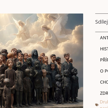
Sdílej
ANT
HIS
PŘÍ
O P
CHO
ZDR
Dru