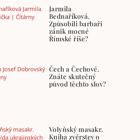
Jarmila
Bednaříková.
Způsobili barbaři
zánik mocné
Římské říše?
Čech a Čechové.
Znáte skutečný
původ těchto slov?
Volyňský masakr.
Kniha zvěrstev o