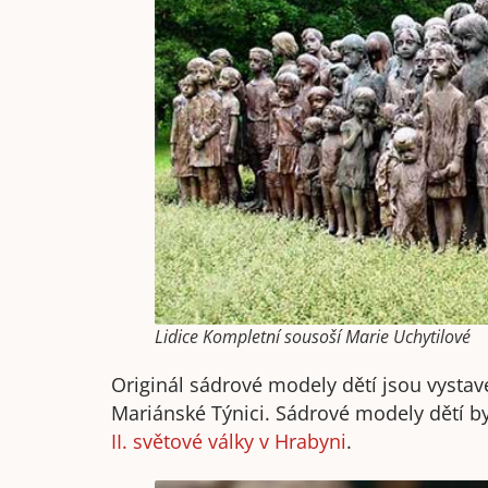
Lidice Kompletní sousoší Marie Uchytilové
Originál sádrové modely dětí jsou vystav
Mariánské Týnici. Sádrové modely dětí b
II. světové války v Hrabyni
.