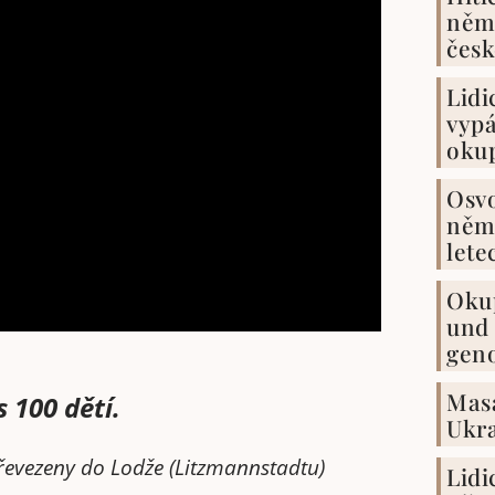
něm
čes
Lidi
vyp
okup
Osv
něm
lete
Oku
und 
geno
Masa
s 100 dětí.
Ukra
řevezeny do Lodže (Litzmannstadtu)
Lidi