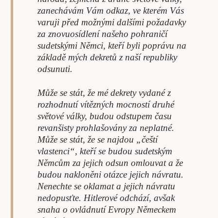
zanechávám Vám odkaz, ve kterém Vás
varuji před možnými dalšími požadavky
za znovuosídlení našeho pohraničí
sudetskými Němci, kteří byli poprávu na
základě mých dekretů z naší republiky
odsunuti.
Může se stát, že mé dekrety vydané z
rozhodnutí vítězných mocností druhé
světové války, budou odstupem času
revanšisty prohlašovány za neplatné.
Může se stát, že se najdou „čeští
vlastenci“, kteří se budou sudetským
Němcům za jejich odsun omlouvat a že
budou nakloněni otázce jejich návratu.
Nenechte se oklamat a jejich návratu
nedopusťte. Hitlerové odchází, avšak
snaha o ovládnutí Evropy Německem