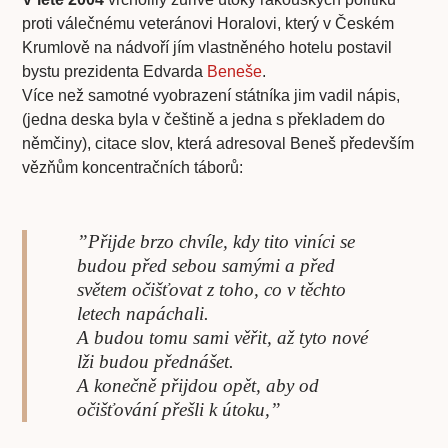
proti válečnému veteránovi Horalovi, který v Českém
Krumlově na nádvoří jím vlastněného hotelu postavil
bystu prezidenta Edvarda
Beneše
.
Více než samotné vyobrazení státníka jim vadil nápis,
(jedna deska byla v češtině a jedna s překladem do
němčiny), citace slov, která adresoval Beneš především
vězňům koncentračních táborů:
”Přijde brzo chvíle, kdy tito viníci se
budou před sebou samými a před
světem očišťovat z toho, co v těchto
letech napáchali.
A budou tomu sami věřit, až tyto nové
lži budou přednášet.
A konečně přijdou opět, aby od
očišťování přešli k útoku,”