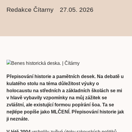
Redakce Čítarny
27.05. 2026
Přepisování historie a pamětních desek. Na debatě u
kulatého stolu na téma důležitost výuky o
holocaustu na středních a základních školách se mi
v hlavě vybavily vzpomínky na můj zážitek se
zvláštní, ale existující formou popírání šoa. Ta se
nejlépe popíše jako MLČENÍ. Přepisování historie jak
ji neznáte.
V létě 2004
vrcholily zuřivé útoky rakouských politiků