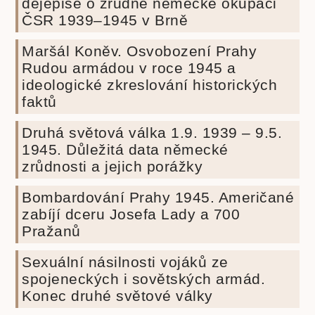
dějepise o zrůdné německé okupaci
ČSR 1939–1945 v Brně
Maršál Koněv. Osvobození Prahy
Rudou armádou v roce 1945 a
ideologické zkreslování historických
faktů
Druhá světová válka 1.9. 1939 – 9.5.
1945. Důležitá data německé
zrůdnosti a jejich porážky
Bombardování Prahy 1945. Američané
zabíjí dceru Josefa Lady a 700
Pražanů
Sexuální násilnosti vojáků ze
spojeneckých i sovětských armád.
Konec druhé světové války