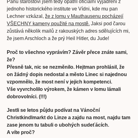
Panu starostovi jsem tedy opatřil oficiální vyjádření z
jednoho historického institute ve Vídni, kde mu pan
Lechner vzkázal,
že z lomu v Mauthausenu pocházejí
VŠECHNY kameny použité na mostě.
Jaksi pod čarou
zůstává několik mailů z rakouských adres sdělujících mi,
že jsem Arschloch a že prý Heil Hitler, du Jude!
Proč to všechno vyprávím? Závěr přece znáte sami,
že?
Přesně tak, nic se nezměnilo. Hejtman prohlásil, že
on žádný dopis nedostal a město Linec si najednou
vzpomnělo, že most není v jejich kompetenci.
Vše vyvrcholilo výrokem, že kámen v lomu lámali
dobrovolníci. (!!!)
Jestli se letos půjdu podívat na Vánoční
Christkindlmarkt do Linze a zajdu na most, najdu tam
zase jenom tu tabuli o ubohých sudeťácích.
A víte proč?