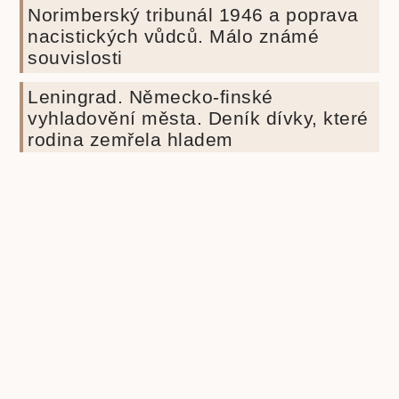
Norimberský tribunál 1946 a poprava
nacistických vůdců. Málo známé
souvislosti
Leningrad. Německo-finské
vyhladovění města. Deník dívky, které
rodina zemřela hladem
Hirošima a Nagasaki / 6. a 9. 8. 1945 /
Nejstupidnější rozhodnutí USA v
dějinách lidstva
« Zpět
Další »
Beletrie pro děti
Beletrie
Beletrie pro mládež
Beletrie světová
Beletrie česká
scifi
Biografie
cenzura
budoucnost lidstva
cenzura
Druhá světová válka
knih
eseje
covid-19
duchovní rozvoj
Fencl
historie
historie knihy
ilustrace
ilustrátor
Ilustrátoři a
Ivo