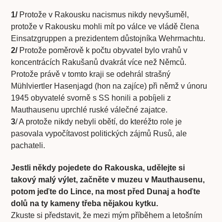
1/
Protože v Rakousku nacismus nikdy nevyšuměl,
protože v Rakousku mohli mít po válce ve vládě člena
Einsatzgruppen a prezidentem důstojníka Wehrmachtu.
2/
Protože poměrově k počtu obyvatel bylo vrahů v
koncentrácích Rakušanů dvakrát více než Němců.
Protože právě v tomto kraji se odehrál strašný
Mühlviertler Hasenjagd (hon na zajíce) při němž v únoru
1945 obyvatelé svorně s SS honili a pobíjeli z
Mauthausenu uprchlé ruské válečné zajatce.
3
/ A protože nikdy nebyli obětí, do kteréžto role je
pasovala vypočítavost politických zájmů Rusů, ale
pachateli.
Jestli někdy pojedete do Rakouska, udělejte si
takový malý výlet, začněte v muzeu v Mauthausenu,
potom jeďte do Lince, na most před Dunaj a hoďte
dolů na ty kameny třeba nějakou kytku.
Zkuste si představit, že mezi mým příběhem a letošním