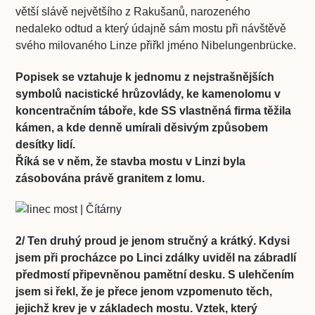
větší slávě největšího z Rakušanů, narozeného
nedaleko odtud a který údajně sám mostu při návštěvě
svého milovaného Linze přiřkl jméno Nibelungenbrücke.
Popisek se vztahuje k jednomu z nejstrašnějších
symbolů nacistické hrůzovlády, ke kamenolomu v
koncentračním táboře, kde SS vlastněná firma těžila
kámen, a kde denně umírali děsivým způsobem
desítky lidí.
Říká se v něm, že stavba mostu v Linzi byla
zásobována právě granitem z lomu.
2/ Ten druhý proud je jenom stručný a krátký. Kdysi
jsem při procházce po Linci zdálky uviděl na zábradlí
předmostí připevněnou pamětní desku. S ulehčením
jsem si řekl, že je přece jenom vzpomenuto těch,
jejichž krev je v základech mostu. Vztek, který