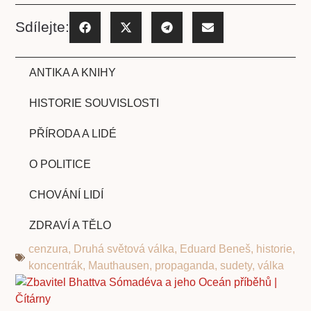
Sdílejte:
ANTIKA A KNIHY
HISTORIE SOUVISLOSTI
PŘÍRODA A LIDÉ
O POLITICE
CHOVÁNÍ LIDÍ
ZDRAVÍ A TĚLO
cenzura
,
Druhá světová válka
,
Eduard Beneš
,
historie
,
koncentrák
,
Mauthausen
,
propaganda
,
sudety
,
válka