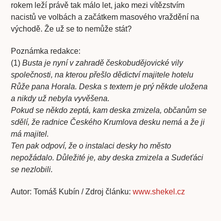
rokem leží právě tak málo let, jako mezi vítězstvím
nacistů ve volbách a začátkem masového vraždění na
východě. Že už se to nemůže stát?
Poznámka redakce:
(1)
Busta je nyní v zahradě českobudějovické vily
společnosti, na kterou přešlo dědictví majitele hotelu
Růže pana Horala. Deska s textem je prý někde uložena
a nikdy už nebyla vyvěšena.
Pokud se někdo zeptá, kam deska zmizela, občanům se
sdělí, že radnice Českého Krumlova desku nemá a že ji
má majitel.
Ten pak odpoví, že o instalaci desky ho město
nepožádalo. Důležité je, aby deska zmizela a Sudeťáci
se nezlobili.
Autor: Tomáš Kubín / Zdroj článku:
www.shekel.cz