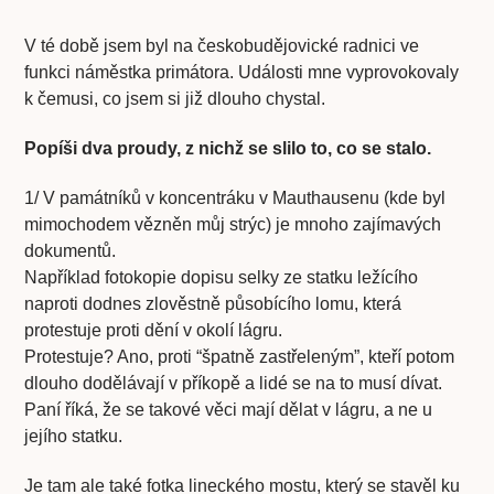
V té době jsem byl na českobudějovické radnici ve
funkci náměstka primátora. Události mne vyprovokovaly
k čemusi, co jsem si již dlouho chystal.
Popíši dva proudy, z nichž se slilo to, co se stalo.
1/ V památníků v koncentráku v Mauthausenu (kde byl
mimochodem vězněn můj strýc) je mnoho zajímavých
dokumentů.
Například fotokopie dopisu selky ze statku ležícího
naproti dodnes zlověstně působícího lomu, která
protestuje proti dění v okolí lágru.
Protestuje? Ano, proti “špatně zastřeleným”, kteří potom
dlouho dodělávají v příkopě a lidé se na to musí dívat.
Paní říká, že se takové věci mají dělat v lágru, a ne u
jejího statku.
Je tam ale také fotka lineckého mostu, který se stavěl ku