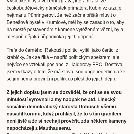
Výsledkem byla večerní zpráva, která říkala, že
českobudějovický náměstek primátora Kubín vzkazuje
hejtmanu Pühringerovi, že než začne příště mluvit o
Benešově bystě v Krumlově, měl by se zasadit o to, aby
na mostě postaveném z kamene vytěženém vězni, byla
alespoň nějaká připomínka jejich utrpení.
Trefa do černého! Rakouští politici vylítli jako čertíci z
krabičky. Jak se říká – napříč politickým spektrem, ale
nejvíce se vztekali poslanci z Haiderovy FPÖ. Dostával
jsem vzkazy o tom, že má slova jsou ungeheuerlich a že
se jim nemá provinční politik co plést do jejich dějin.
Z jejich dopisu jsem se dozvěděl, že oni se se svou
minulostí vyrovnali a my naopak ne atd. Linecký
sociálně demokratický starosta Dobusch všemu
nasadil korunu, když prohlásil, že to s tím granitem
není jisté a že si nechají prověřit, zda některé kameny
nepocházejí z Mauthausenu.