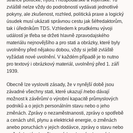
zvláště nelze vždy do podrobností vydávati jednotlivé
pokyny, ale zkušenost, rozhled, politická praxe a logický
úsudek musí ukázati správnou cestu jak šéfredaktorům,
tak i úředníkům TDS. Vzhledem k prudkému vývoji
událostí je třeba se držeti hlavně zpravodajského
materiálu nejnovějšího a pro stati a obrázky, které byly
uvolněny před nějakou dobou, vždy si ještě zvláště
vyžádati nové uvolnění. V každém případě je to nutno
pro textový i obrázkový materiál, uvolněný před 1. září
1939.
Obecně lze vysloviti zásady, že v nynější době jsou
závadné všechny stati, které ukazují /nebo dávají
možnost k závěrům/ o výrobní kapacitě průmyslových
podniků a o jejich personálním stavu nebo o jeho
změnách. Zprávy o nezaměstnanosti, zprávy o spotřebě
a cenách uhlí, plynu a elektrické energie, o změnách
anebo poruchách v jejich dodávce, zprávy o stavu nebo