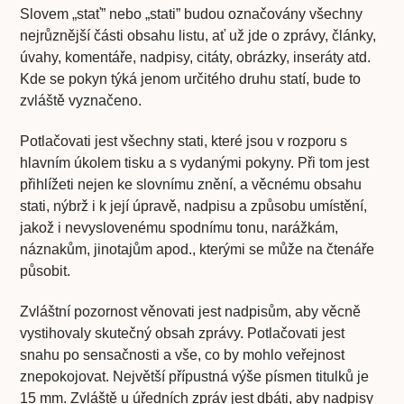
Slovem „stať” nebo „stati” budou označovány všechny
nejrůznější části obsahu listu, ať už jde o zprávy, články,
úvahy, komentáře, nadpisy, citáty, obrázky, inseráty atd.
Kde se pokyn týká jenom určitého druhu statí, bude to
zvláště vyznačeno.
Potlačovati jest všechny stati, které jsou v rozporu s
hlavním úkolem tisku a s vydanými pokyny. Při tom jest
přihlížeti nejen ke slovnímu znění, a věcnému obsahu
stati, nýbrž i k její úpravě, nadpisu a způsobu umístění,
jakož i nevyslovenému spodnímu tonu, narážkám,
náznakům, jinotajům apod., kterými se může na čtenáře
působit.
Zvláštní pozornost věnovati jest nadpisům, aby věcně
vystihovaly skutečný obsah zprávy. Potlačovati jest
snahu po sensačnosti a vše, co by mohlo veřejnost
znepokojovat. Největší přípustná výše písmen titulků je
15 mm. Zvláště u úředních zpráv jest dbáti, aby nadpisy