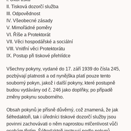
II. Tisková dozorčí služba
III. Odpovědnost
IV. Všeobecné zásady
V. Mimořádné poměry
VI. Říše a Protektorát
VII. Věci hospodářské a sociální
VIII. Vnitřní věci Protektorátu
IX. Postup při tiskové přehlídce
Všechny pokyny, vydané do 17. září 1939 do čísla 245,
pozbývají platnosti a od nynějška platí pouze tento
souborný pokyn, jakož i další pokyny, které postupně
budou vydávány od č. 246 jako doplňky, po případě
změny pokynu souborného.
Obsah pokynů je přísně důvěrný, což znamená, že jak
šéfredaktoři, tak i úředníci tiskové dozorčí služby jsou
povinni zachovávati o něm naprostou mlčenlivost vůči
osobám třetím. Šéfredaktoři instruují podle pokynů