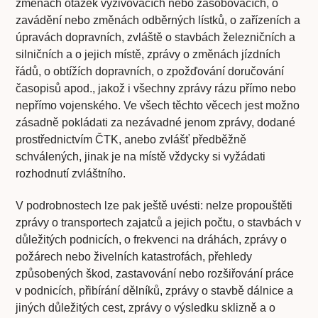
změnách otázek vyživovacích nebo zásobovacích, o
zavádění nebo změnách odběrných lístků, o zařízeních a
úpravách dopravních, zvláště o stavbách železničních a
silničních a o jejich místě, zprávy o změnách jízdních
řádů, o obtížích dopravních, o zpožďování doručování
časopisů apod., jakož i všechny zprávy rázu přímo nebo
nepřímo vojenského. Ve všech těchto věcech jest možno
zásadně pokládati za nezávadné jenom zprávy, dodané
prostřednictvím ČTK, anebo zvlášť předběžně
schválených, jinak je na místě vždycky si vyžádati
rozhodnutí zvláštního.
V podrobnostech lze pak ještě uvésti: nelze propouštěti
zprávy o transportech zajatců a jejich počtu, o stavbách v
důležitých podnicích, o frekvenci na dráhách, zprávy o
požárech nebo živelních katastrofách, přehledy
způsobených škod, zastavování nebo rozšiřování práce
v podnicích, přibírání dělníků, zprávy o stavbě dálnice a
jiných důležitých cest, zprávy o výsledku sklizně a o