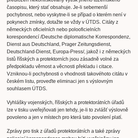
časopisu, který stať obsahuje. Je-li sebemenší
pochybnost, nebo vyskytne-li se případ o kterém není v
pokynech zmínky, dotažte se vždy v ÚTDS. Citáty z
německých oficielních nebo polooficielních
korespondencí /Deutsche diplomatische Korrespondenz,
Dienst aus Deutschland, Prager Zeitungsdienst,
Deutschland-Dienst, Europa-Press/, jakož i z německých
listů říšských a protektorních jsou zásadně volné za
předpokladu věrnost a věcnosti překladu i citace.
Vzniknou-li pochybnosti o vhodnosti takovéhoto citátu v
českém listu, proveďte eliminaci jen s výslovným
souhlasem ÚTDS.
Vyhlášky vojenských, říšských a protektorátních úřadů
lze v tisku uveřejňovati jen tehdy, je-li to zvlášť výslovně
povoleno a jen v místech pro která tato povolení platí.
Zprávy pro tisk z úřadů protektorátních a také zprávy