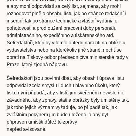
a aby mohl odpovídati za celý list, zejména, aby mohl
rozhodovat plně o obsahu listu jak po stránce redakční i
insertní, tak po stránce technické /zvláštní vydání/, o
pohotovosti a prodloužení pracovní doby personálu
administračního, expedičního a tiskárenského atd.
Šefredaktoři, kteří by v tomto ohledu narazili na obtíže u
vydavatelstva nebo na kterékoliv jiné straně, nechť se
obrátí na Tiskový odbor předsednictva ministerské rady v
Praze, který zjedná nápravu.
Šefredaktoři jsou povinni dbát, aby obsah i úprava listu
odpovídal zcela smyslu i duchu hlavního úkolu, který
tisku nyní připadá, aby v listě jim svěřeném nevyšlo nic
závadného, aby zprávy, stati a obrázky byly umístěny tak,
jak toho jejich význam vyžaduje, po případě tak, jak
zvláštním pokynem jim bude uloženo, a aby byl
připraven umístiti důležité zprávy
napřed avisované.