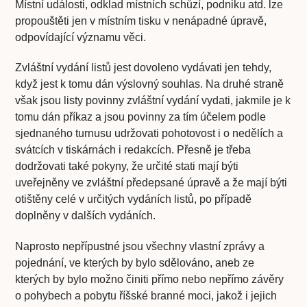
Místní události, odklad místních schůzí, podniku atd. lze
propouštěti jen v místním tisku v nenápadné úpravě,
odpovídající významu věci.
Zvláštní vydání listů jest dovoleno vydávati jen tehdy,
když jest k tomu dán výslovný souhlas. Na druhé straně
však jsou listy povinny zvláštní vydání vydati, jakmile je k
tomu dán příkaz a jsou povinny za tím účelem podle
sjednaného turnusu udržovati pohotovost i o nedělích a
svátcích v tiskárnách i redakcích. Přesně je třeba
dodržovati také pokyny, že určité stati mají býti
uveřejněny ve zvláštní předepsané úpravě a že mají býti
otištěny celé v určitých vydáních listů, po případě
doplněny v dalších vydáních.
Naprosto nepřípustné jsou všechny vlastní zprávy a
pojednání, ve kterých by bylo sdělováno, aneb ze
kterých by bylo možno činiti přímo nebo nepřímo závěry
o pohybech a pobytu říšské branné moci, jakož i jejich