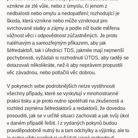
vznikne ze zlé vůle, nebo z úmyslu, či jenom z
nedbalosti nebo omylu a nedopatření; rozhodující je
škoda, která vznikne nebo může vzniknout pro
svrchované statky a zájmy a podle níž bude měřena
vážnost věci i odpovědnost zúčastněných. Je proto
naléhavým a samozřejmým příkazem, aby jak
šéfredaktoři, tak i úřednici TDS, jakmile mají nejmenší
pochybnosti, vyžádali si rozhodnuti ÚTDS, aby raději se
dotazovali několikráte, než-li aby neprávem propustili
věc závadnou, nebo potlačili věc dobrou.
V pokynech sebe podrobnějších nelze vystihnouti
všechny případy, které se vyskytují v mnohostranné
praksi tisku a je proto nutno spoléhati na zkušenosti a
rozhled zejména šéfredaktorů a redaktorů, že dovedou
posouditi, jak se v určité situaci zachovati a jak svůj úkol
v daném případě řešiti. I z vydaných pokynů budou
pravděpodobně nutný tu a tam odchylky a výjimky, ale tu
je nutno vždy napřed si vyžádati jasné rozhodnutí.