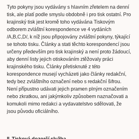
Tyto pokyny jsou vydávány s hlavním zřetelem na denní
tisk, ale platí podle smyslu obdobně i pro tisk ostatní. Pro
krajinský tisk jest kromě toho vydávána Tiskovým
odborem zvláštní korespondence ve 4 vydáních
/A,B,C,D/, k níž jsou připojovány zvláštní pokyny, týkající
se tohoto tisku. Články a stati těchto korespondencí jsou
určeny především pro tisk krajinský a není proto žádoucí,
aby denní listy jejich otiskováním ztěžovaly práci
krajinského tisku. Články přetisknuté z této
korespondence musejí vycházeti jako články redakční,
tedy bez zvláštního označení nebo s redakční šifrou.
Není přípustno udávati jejich pramen plným označením
nebo zkratkou, ani jakýmkoliv způsobem naznačovati a
komukoli mimo redakci a vydavatelstvo sdělovati, že
jsou původu oficiálního.
II. Tisková dozorčí služba