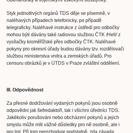
Styk jednotlivých orgánů TDS děje se písemně, v
naléhavých případech telefonicky, po případě
telegraficky. Naléhavé instrukce z ústředí pro odbočky
mohou býti dávány také radiovou službou ČTK /Hell/ z
vysílačky kroměřížské přes odbočky ČTK. Naléhavé
pokyny pro okresní úřady budou dávány tzv. rozdělovači
službou ministerstva vnitra a zemských úřadů. Pro
censuru obrázků je v ÚTDS v Praze zvláštní oddělení.
III. Odpovědnost
Za přesné dodržování vydaných pokynů jsou osobně
odpovědni jak šefredaktoři, tak i všichni úředníci TDS.
Jakékoliv porušováni nebo obcházení pokynů a jejich
smyslu může míti vážné důsledky pro ně osobně, ale i
pro list. Při tom nerozhoduje podstatně, zda závada