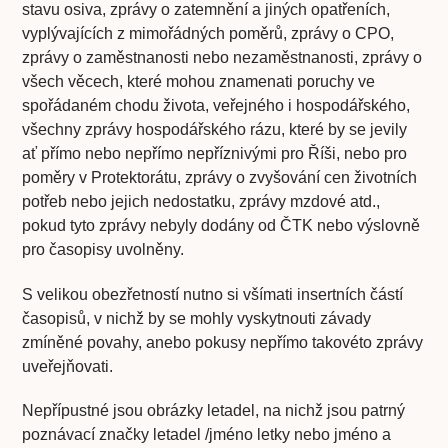
stavu osiva, zprávy o zatemnění a jiných opatřeních,
vyplývajících z mimořádných poměrů, zprávy o CPO,
zprávy o zaměstnanosti nebo nezaměstnanosti, zprávy o
všech věcech, které mohou znamenati poruchy ve
spořádaném chodu života, veřejného i hospodářského,
všechny zprávy hospodářského rázu, které by se jevily
ať přímo nebo nepřímo nepříznivými pro Říši, nebo pro
poměry v Protektorátu, zprávy o zvyšování cen životních
potřeb nebo jejich nedostatku, zprávy mzdové atd.,
pokud tyto zprávy nebyly dodány od ČTK nebo výslovně
pro časopisy uvolněny.
S velikou obezřetností nutno si všímati insertních částí
časopisů, v nichž by se mohly vyskytnouti závady
zmíněné povahy, anebo pokusy nepřímo takovéto zprávy
uveřejňovati.
Nepřípustné jsou obrázky letadel, na nichž jsou patrný
poznávací značky letadel /jméno letky nebo jméno a