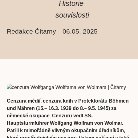
Historie
souvislosti
Redakce Čítarny
06.05. 2025
Cenzura médií, cenzura knih v Protektorátu Böhmen
und Mähren (15.– 16.3. 1939 do 8.– 9.5. 1945) za
německé okupace. Cenzuru vedl
SS-
Hauptsturmführer
Wolfgang Wolfram von Wolmar
.
Patřil k mimořádně vlivným okupačním úředníkům,
který prostřednictvím cenzury, tlakem nařízení a také