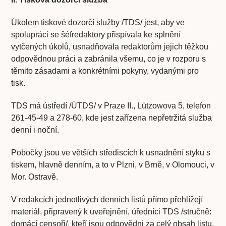
Úkolem tiskové dozorčí služby /TDS/ jest, aby ve
spolupráci se šéfredaktory přispívala ke splnění
vytčených úkolů, usnadňovala redaktorům jejich těžkou
odpovědnou práci a zabránila všemu, co je v rozporu s
těmito zásadami a konkrétními pokyny, vydanými pro
tisk.
TDS má ústředí /ÚTDS/ v Praze II., Lützowova 5, telefon
261-45-49 a 278-60, kde jest zařízena nepřetržitá služba
denní i noční.
Pobočky jsou ve větších střediscích k usnadnění styku s
tiskem, hlavně denním, a to v Plzni, v Brně, v Olomouci, v
Mor. Ostravě.
V redakcích jednotlivých denních listů přímo přehlížejí
materiál, připravený k uveřejnění, úředníci TDS /stručně:
domácí censoři/, kteří jsou odpovědni za celý obsah listu,