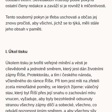
ostatní členy redakce a zaváží si je rovněž k mlčenlivosti.
Tento souborný pokyn je třeba uschovati a občas jej
znovu pročísti, aby všichni, jichž se to týká, měli stále
jeho obsah v paměti.
I. Úkol tisku
Úkolem tisku je tvořiti veřejné mínění a vésti je
cílevědomě a jednotně směrem, který jest dán životními
zájmy Říše, Protektorátu, a tím i českého národa,
včleněného do rámce Říše. Při tom jest míti na zřeteli
zcela mimořádné poměry, ve kterých žijeme: válečný
stav, který byl Říší přes její snahu o zachování míru
vnucen, vyžaduje, aby byly bezohledně odsunuty
stranou všechny zájmy dílčí a sobecké, všechno, co
odvádí pozornost jiným směrem, a aby všechny síly