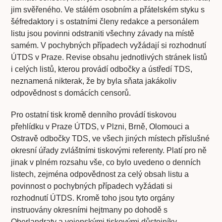
jim svěřeného. Ve stálém osobním a přátelském styku s
šéfredaktory i s ostatními členy redakce a personálem
listu jsou povinni odstraniti všechny závady na místě
samém. V pochybných případech vyžádají si rozhodnutí
ÚTDS v Praze. Revise obsahu jednotlivých stránek listů
i celých listů, kterou provádí odbočky a ústředí TDS,
neznamená nikterak, že by byla sňata jakákoliv
odpovědnost s domácích censorů.
Pro ostatní tisk kromě denního provádí tiskovou
přehlídku v Praze ÚTDS, v Plzni, Brně, Olomouci a
Ostravě odbočky TDS, ve všech jiných místech příslušné
okresní úřady zvláštními tiskovými referenty. Platí pro ně
jinak v plném rozsahu vše, co bylo uvedeno o denních
listech, zejména odpovědnost za celý obsah listu a
povinnost o pochybných případech vyžádati si
rozhodnutí ÚTDS. Kromě toho jsou tyto orgány
instruovány okresními hejtmany po dohodě s
Oberlandraty a vojenskými tiskovými důstojníky.