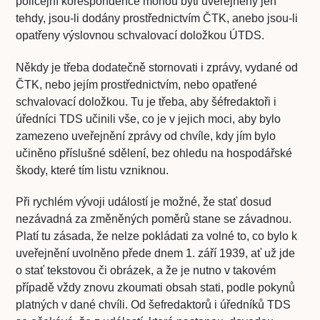
policejní korespondence mohou býti uveřejněny jen
tehdy, jsou-li dodány prostřednictvím ČTK, anebo jsou-li
opatřeny výslovnou schvalovací doložkou ÚTDS.
Někdy je třeba dodatečně stornovati i zprávy, vydané od
ČTK, nebo jejím prostřednictvím, nebo opatřené
schvalovací doložkou. Tu je třeba, aby šéfredaktoři i
úředníci TDS učinili vše, co je v jejich moci, aby bylo
zamezeno uveřejnění zprávy od chvíle, kdy jím bylo
učiněno příslušné sdělení, bez ohledu na hospodářské
škody, které tím listu vzniknou.
Při rychlém vývoji událostí je možné, že stať dosud
nezávadná za změněných poměrů stane se závadnou.
Platí tu zásada, že nelze pokládati za volné to, co bylo k
uveřejnění uvolněno přede dnem 1. září 1939, ať už jde
o stať tekstovou či obrázek, a že je nutno v takovém
případě vždy znovu zkoumati obsah stati, podle pokynů
platných v dané chvíli. Od šefredaktorů i úředníků TDS