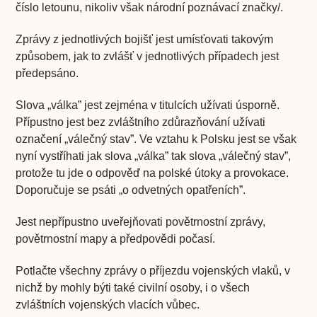
číslo letounu, nikoliv však národní poznávací značky/.
Zprávy z jednotlivých bojišť jest umísťovati takovým
způsobem, jak to zvlášť v jednotlivých případech jest
předepsáno.
Slova „válka” jest zejména v titulcích užívati úsporně.
Přípustno jest bez zvláštního zdůrazňování užívati
označení „válečný stav”. Ve vztahu k Polsku jest se však
nyní vystříhati jak slova „válka” tak slova „válečný stav”,
protože tu jde o odpověď na polské útoky a provokace.
Doporučuje se psáti „o odvetných opatřeních”.
Jest nepřípustno uveřejňovati povětrnostní zprávy,
povětrnostní mapy a předpovědi počasí.
Potlačte všechny zprávy o příjezdu vojenských vlaků, v
nichž by mohly býti také civilní osoby, i o všech
zvláštních vojenských vlacích vůbec.