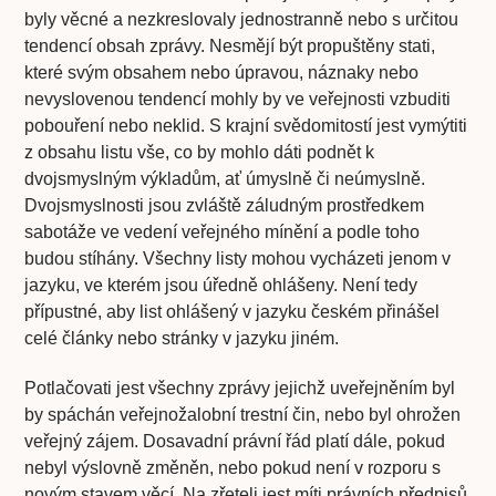
byly věcné a nezkreslovaly jednostranně nebo s určitou
tendencí obsah zprávy. Nesmějí být propuštěny stati,
které svým obsahem nebo úpravou, náznaky nebo
nevyslovenou tendencí mohly by ve veřejnosti vzbuditi
pobouření nebo neklid. S krajní svědomitostí jest vymýtiti
z obsahu listu vše, co by mohlo dáti podnět k
dvojsmyslným výkladům, ať úmyslně či neúmyslně.
Dvojsmyslnosti jsou zvláště záludným prostředkem
sabotáže ve vedení veřejného mínění a podle toho
budou stíhány. Všechny listy mohou vycházeti jenom v
jazyku, ve kterém jsou úředně ohlášeny. Není tedy
přípustné, aby list ohlášený v jazyku českém přinášel
celé články nebo stránky v jazyku jiném.
Potlačovati jest všechny zprávy jejichž uveřejněním byl
by spáchán veřejnožalobní trestní čin, nebo byl ohrožen
veřejný zájem. Dosavadní právní řád platí dále, pokud
nebyl výslovně změněn, nebo pokud není v rozporu s
novým stavem věcí. Na zřeteli jest míti právních předpisů