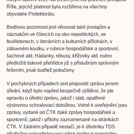
Říše, jejichž platnost byla rozšířena na všechny
obyvatele Protektorátu.
Bedlivou pozornost jest věnovati také jinotajům a
náznakům ve článcích na oko nepolitických, ve
feuilletonech, v literárních a kulturních přílohách, v
zábavném koutku, v rubrice hospodářské a sportovní,
šachové atd. Hádanky, rébusy, křížovky atd. nutno
předložiti tiskové přehlídce již s příslušným správným
řešením, jinak buďtež potlačeny.
V pochybných případech jest propustiti zprávu jenom
úřední, když bylo napřed bezpečně zjištěno, že jde
opravdu o úřední zprávu, jakož i stati, opatřené
výslovnou schvalovací doložkou. Volné k uveřejnění jsou
zprávy, vydané od ČTK /také zprávy hospodářské a
sportovní/, jakož i přílohy zaznamenané na stránkách
ČTK. V žádném případě nestačí, je-li úředníku TDS
předložen nekonfiskovaný výtisk jiného tuzemského