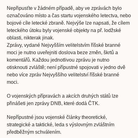
Nepřipusťte v žádném případě, aby ve zprávách bylo
označováno místo a čas startu vojenského letectva, nebo
bojové cíle letecké zbraně. Nejvýše lze napsati, že cílem
leteckého útoku byly vojenské objekty na př. lodžské
oblasti, nikterak jinak.
Zprávy, vydané Nejvyšším velitelstvím říšské branné
moci je nutno uveřejniti doslova beze změn, škrtů a
komentářů. Každou jednotlivou zprávu je nutno
otisknouti zvláště; není přípustné spojovati v jedno dvě
nebo více zpráv Nejvyššího velitelství říšské branné
moci.
O vojenských přípravách a akcích druhých států lze
přinášeti jen zprávy DNB, které dodá ČTK.
Nepřípustné jsou vojenské články theoretické,
strategické a taktické, leda s výslovným zvláštním
předběžným schválením.