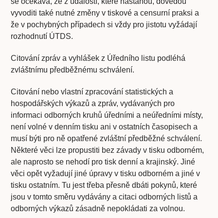
se očekává, že z událostí, které nastanou, dovedou
vyvoditi také nutné změny v tiskové a censurní praksi a
že v pochybných případech si vždy pro jistotu vyžádají
rozhodnutí ÚTDS.
Citování zpráv a vyhlášek z Úředního listu podléhá
zvláštnímu předběžnému schválení.
Citování nebo vlastní zpracování statistických a
hospodářských výkazů a zpráv, vydávaných pro
informaci odborných kruhů úředními a neúředními místy,
není volné v denním tisku ani v ostatních časopisech a
musí býti pro ně opatřené zvláštní předběžné schválení.
Některé věci lze propustiti bez závady v tisku odborném,
ale naprosto se nehodí pro tisk denní a krajinský. Jiné
věci opět vyžadují jiné úpravy v tisku odborném a jiné v
tisku ostatním. Tu jest třeba přesně dbáti pokynů, které
jsou v tomto směru vydávány a citaci odborných listů a
odborných výkazů zásadně nepokládati za volnou.