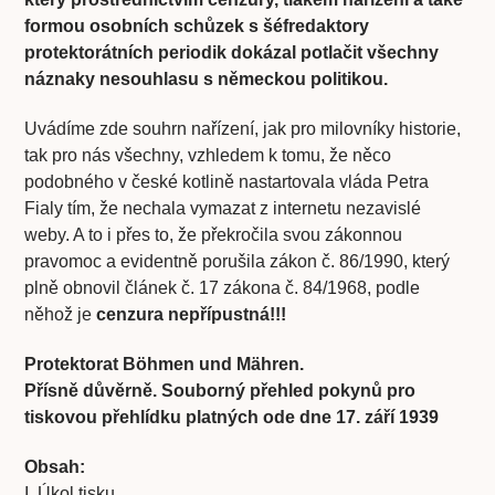
formou osobních schůzek s šéfredaktory
protektorátních periodik dokázal potlačit všechny
náznaky nesouhlasu s německou politikou.
Uvádíme zde souhrn nařízení, jak pro milovníky historie,
tak pro nás všechny, vzhledem k tomu, že něco
podobného v české kotlině nastartovala vláda Petra
Fialy tím, že nechala vymazat z internetu nezavislé
weby. A to i přes to, že překročila svou zákonnou
pravomoc a evidentně porušila zákon č. 86/1990, který
plně obnovil článek č. 17 zákona č. 84/1968, podle
něhož je
cenzura nepřípustná!!!
Protektorat Böhmen und Mähren.
Přísně důvěrně. Souborný přehled pokynů pro
tiskovou přehlídku platných ode dne 17. září 1939
Obsah:
I. Úkol tisku