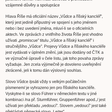
vzájemné důvěry a spolupráce
Hlava Říše má oficiální název „Vůdce a říšský kancléř”,
který jest jedině přípustný ve spojení s jeho jménem
nebo i bez uvedení jména, mluví-li se o oficielních
aktech. Ve zprávách z vnitřního života Říše jest vhodno
užívati „promiscue” titulu „Vůdce a říšský kancléř” i
stručnějšího „Vůdce”. Projevy Vůdce a říšského kancléře
jest vydávati v úplném znění, jak jsou dodány od ČTK a
ve význačné úpravě v čele listu, jak toho povaha zprávy
vyžaduje. Jen zcela výjimečně je dovoleno uveřejnění
zkrácené, jeli k tomu dán výslovný souhlas.
Slovo Vůdce /psáti vždy s velkým počátečním
písmenem/ je vyhrazeno jen pro říšského kancléře.
Vyskytne-li se slovo Führer v německém textu v jiné
kombinaci /na př. Sturmführer, Gruppenführer apod.,/ jest
užívati jen překladu „vedoucí”. Slovem „vedoucí” jest také
překládati německé slovo „Leiter”.