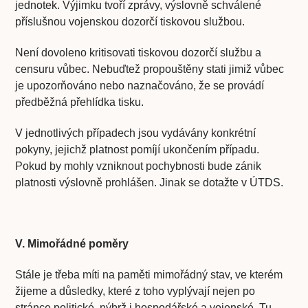
jednotek. Výjimku tvoří zprávy, výslovně schválené
příslušnou vojenskou dozorčí tiskovou službou.
Není dovoleno kritisovati tiskovou dozorčí službu a
censuru vůbec. Nebuďtež propouštěny stati jimiž vůbec
je upozorňováno nebo naznačováno, že se provádí
předběžná přehlídka tisku.
V jednotlivých případech jsou vydávány konkrétní
pokyny, jejichž platnost pomíjí ukončením případu.
Pokud by mohly vzniknout pochybnosti bude zánik
platnosti výslovně prohlášen. Jinak se dotažte v ÚTDS.
V. Mimořádné poměry
Stále je třeba míti na paměti mimořádný stav, ve kterém
žijeme a důsledky, které z toho vyplývají nejen po
stránce politické, nýbrž i hospodářské a vojenské. Tu