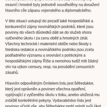
mravní i hmotné byly jednotně soustředěny na dosažení
hlavního cíle zápasu vojenského a diplomatického.
V této situaci ustupují do pozadí také hospodářské a
konkurenční zájmy novinářských podniků, které jsou
povinny do všech důsledků dáti se do služeb shora
vytčeného úkolu i za cenu obětí a hmotných ztrát.
Všechny technické i materielní obtíže nebo škody s
hlediska redakce a novinářského podniku jsou zcela
podřadného významu u srovnání s politickými a
hospodářskými zájmy Říše a nemohou tudíž míti žádný
vliv na výkon censury, resp. na provádění censurních
zásahů.
Hlavním odpovědným činitelem listu jest šéfredaktor,
který jest oprávněn a povinen všechna opatření,
vyplývající z vytčeného úkolu v tisku, anebo uložená mu
zvláště konkrétními pokyny. Vydavatelstvo listu jest
povinno učiniti vše, aby šéfredaktor mohl splniti svůj úkol