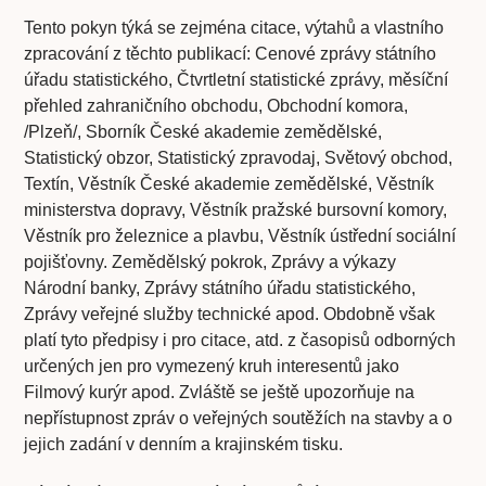
Tento pokyn týká se zejména citace, výtahů a vlastního
zpracování z těchto publikací: Cenové zprávy státního
úřadu statistického, Čtvrtletní statistické zprávy, měsíční
přehled zahraničního obchodu, Obchodní komora,
/Plzeň/, Sborník České akademie zemědělské,
Statistický obzor, Statistický zpravodaj, Světový obchod,
Textín, Věstník České akademie zemědělské, Věstník
ministerstva dopravy, Věstník pražské bursovní komory,
Věstník pro železnice a plavbu, Věstník ústřední sociální
pojišťovny. Zemědělský pokrok, Zprávy a výkazy
Národní banky, Zprávy státního úřadu statistického,
Zprávy veřejné služby technické apod. Obdobně však
platí tyto předpisy i pro citace, atd. z časopisů odborných
určených jen pro vymezený kruh interesentů jako
Filmový kurýr apod. Zvláště se ještě upozorňuje na
nepřístupnost zpráv o veřejných soutěžích na stavby a o
jejich zadání v denním a krajinském tisku.