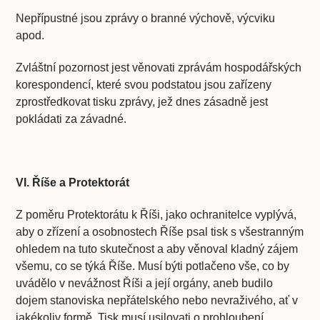
Nepřípustné jsou zprávy o branné výchově, výcviku
apod.
Zvláštní pozornost jest věnovati zprávám hospodářských
korespondencí, které svou podstatou jsou zařízeny
zprostředkovat tisku zprávy, jež dnes zásadně jest
pokládati za závadné.
VI. Říše a Protektorát
Z poměru Protektorátu k Říši, jako ochranitelce vyplývá,
aby o zřízení a osobnostech Říše psal tisk s všestranným
ohledem na tuto skutečnost a aby věnoval kladný zájem
všemu, co se týká Říše. Musí býti potlačeno vše, co by
uvádělo v nevážnost Říši a její orgány, aneb budilo
dojem stanoviska nepřátelského nebo nevraživého, ať v
jakékoliv formě. Tisk musí usilovati o prohloubení