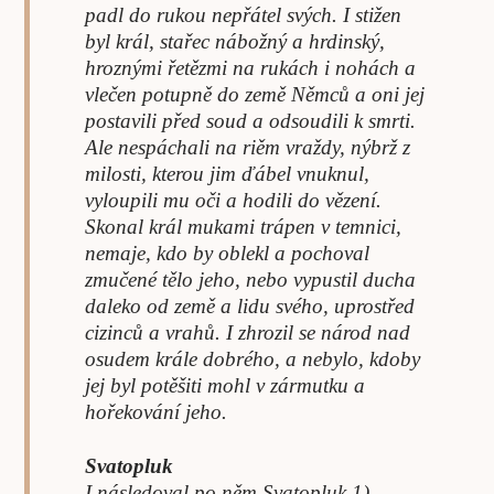
padl do rukou nepřátel svých. I stižen
byl král, stařec nábožný a hrdinský,
hroznými řetězmi na rukách i nohách a
vlečen potupně do země Němců a oni jej
postavili před soud a odsoudili k smrti.
Ale nespáchali na riěm vraždy, nýbrž z
milosti, kterou jim ďábel vnuknul,
vyloupili mu oči a hodili do vězení.
Skonal král mukami trápen v temnici,
nemaje, kdo by oblekl a pochoval
zmučené tělo jeho, nebo vypustil ducha
daleko od země a lidu svého, uprostřed
cizinců a vrahů. I zhrozil se národ nad
osudem krále dobrého, a nebylo, kdoby
jej byl potěšiti mohl v zármutku a
hořekování jeho.
Svatopluk
I následoval po něm Svatopluk 1),