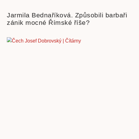
Jarmila Bednaříková. Způsobili barbaři
zánik mocné Římské říše?
Čech a Čechové. Znáte skutečný původ