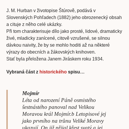
J. M. Hurban v životopise Štúrově, podává v
Slovenských Pohľadech (1882) jeho obrozenecký obsah
a cituje z něho celé ukázky.
Při tom charakterisuje dílo jako prosté, lidové, dramaticky
živé, mladicky zanícené, citově vzrušené, se silnou
dávkou naivity, že by se mohlo hoditi až na některé
výrazy do obecních a žákovských knihoven.
Stať byla přeložena Janem Jiráskem roku 1934.
Vybraná část z
historického
spisu…
Mojmír
Léta od narození Páně osmistého
šestnástého panoval nad Velikou
Moravou král Mojmír.b Letopisové jej
jako prvního na trůnu Veliké Moravy
ukazují. On již přijal křest svatý a jej