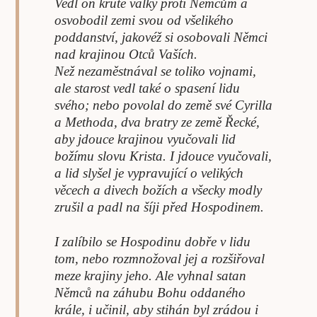
Vedl on kruté války proti Němcům a
osvobodil zemi svou od všelikého
poddanství, jakovéž si osobovali Němci
nad krajinou Otců Vaších.
Než nezaměstnával se toliko vojnami,
ale starost vedl také o spasení lidu
svého; nebo povolal do země své Cyrilla
a Methoda, dva bratry ze země Řecké,
aby jdouce krajinou vyučovali lid
božímu slovu Krista. I jdouce vyučovali,
a lid slyšel je vypravující o velikých
věcech a divech božích a všecky modly
zrušil a padl na šíji před Hospodinem.
I zalíbilo se Hospodinu dobře v lidu
tom, nebo rozmnožoval jej a rozšiřoval
meze krajiny jeho. Ale vyhnal satan
Němců na záhubu Bohu oddaného
krále, i učinil, aby stihán byl zrádou i