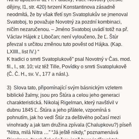
dějiny, I1, str. 420) tvrzení Konstantinova zásadně
neodmítá, že by však třetí syn Svatoplukův se jmenoval
Svatoboj, to považuje Novotný za pozdní kombinaci,
ničím nezaručenou. – Jméno Svatoboj uvádí totiž na př.
Václav Hájek z Libočan; není vyloučeno, že Ľ. Štúr
převzal s určitou změnou tuto pověst od Hájka. (Kap.
LXIIII., list IV.) “
K tradici o smrti Svatoplukově” psal Novotný v Čas. mod.
fil., I., str. 10; viz též Tille, Povídky o smrti Svatoplukově
(Č. Č. H., sv. V., 177 a násl.).
3) Slova tato, připomínající svým básnickým vzletem
biblické žalmy, jsou pro Štúra a celou jeho generaci
charakteristická. Nikolaj Rigelman, který navštívil v
dubnu 1845 Ľ. Štúra a jeho přátele, vzpomíná s
pohnutím, jak ho vedl Štúr za deštivého počasí mezi
vinohrady a jak tam družina zpívala (Chalupkovu?) píseň
“Nitra, milá Nitra …” “Já ještě nikdy,” poznamenává