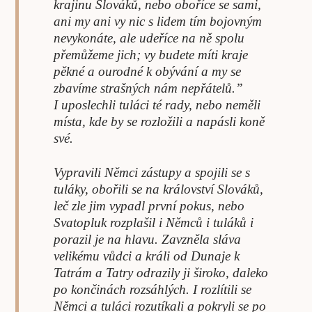
krajinu Slováků, nebo oboříce se sami,
ani my ani vy nic s lidem tím bojovným
nevykonáte, ale udeříce na ně spolu
přemůžeme jich; vy budete míti kraje
pěkné a ourodné k obývání a my se
zbavíme strašných nám nepřátelů.”
I uposlechli tuláci té rady, nebo neměli
místa, kde by se rozložili a napásli koně
své.
Vypravili Němci zástupy a spojili se s
tuláky, obořili se na království Slováků,
leč zle jim vypadl první pokus, nebo
Svatopluk rozplašil i Němců i tuláků i
porazil je na hlavu. Zavzněla sláva
velikému vůdci a králi od Dunaje k
Tatrám a Tatry odrazily ji široko, daleko
po končinách rozsáhlých. I rozlítili se
Němci a tuláci rozutíkali a pokryli se po