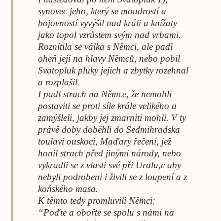
synovec jeho, který se moudrostí a
bojovností vyvýšil nad králi a knížaty
jako topol vzrůstem svým nad vrbami.
Roznítila se válka s Němci, ale padl
oheň její na hlavy Němců, nebo pobil
Svatopluk pluky jejich a zbytky rozehnal
a rozplašil.
I padl strach na Němce, že nemohli
postaviti se proti síle krále velikého a
zamýšleli, jakby jej zmarniti mohli. V ty
právě doby doběhli do Sedmihradska
toulaví ouskoci, Maďary řečení, jež
honil strach před jinými národy, nebo
vykradli se z vlasti své při Uralu,c aby
nebyli podrobeni i živili se z loupení a z
koňského masa.
K těmto tedy promluvili Němci:
“Poďte a obořte se spolu s námi na