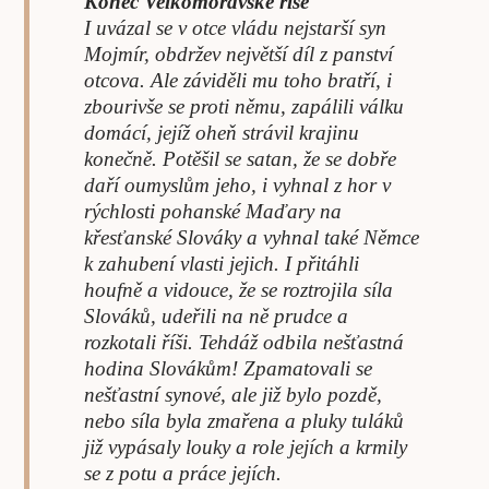
Konec Velkomoravské říše
I uvázal se v otce vládu nejstarší syn
Mojmír, obdržev největší díl z panství
otcova. Ale záviděli mu toho bratří, i
zbourivše se proti němu, zapálili válku
domácí, jejíž oheň strávil krajinu
konečně. Potěšil se satan, že se dobře
daří oumyslům jeho, i vyhnal z hor v
rýchlosti pohanské Maďary na
křesťanské Slováky a vyhnal také Němce
k zahubení vlasti jejich. I přitáhli
houfně a vidouce, že se roztrojila síla
Slováků, udeřili na ně prudce a
rozkotali říši. Tehdáž odbila nešťastná
hodina Slovákům! Zpamatovali se
nešťastní synové, ale již bylo pozdě,
nebo síla byla zmařena a pluky tuláků
již vypásaly louky a role jejích a krmily
se z potu a práce jejích.