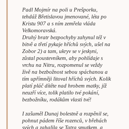
Padl Mojmír na poli u Prešporku,
tehdáž Břetislavou jmenované, léta po
Kristu 907 a s ním zemřela vláda
Velkomoravská.
Druhý bratr bezpochyby zahynul též v
bitvě a třetí pykaje hříchů svých, ušel na
Zobor 2) a tam, ukryv se v jeskyni,
zůstal poustevníkem, aby pohlídaje s
vrchu na Nitru, rozpomenul se veždy
živě na bezbožnost sebou spáchanou a
tím upřímněji litoval hříchů svých. Kolik
platí pláč dítěte nad hrobem matky, jíž
neuzří více, tolik platilo tvé pokání,
bezbožníku, rodákům vlasti tvé!
I zašuměl Dunaj bolestně a rozpěnil se,
pohnut pádem říše rozenců, v břehách
svých a zahalila se Tatra smutkem, a