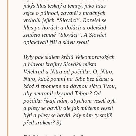
jakýs hlas teskný a temný, jako hlas
sejce o půlnoci, zavzněl z mračných
vrcholů jejích “Slováci”. Rozešel se
hlas po horách a dolách a odevšad
zvučelo temné “Slováci”. A Slováci
oplakávali říši a slávu svou!
Byly pak sídlem králů Velkomoravských
a hlavou krajiny Slováků města
Velehrad a Nitra od počátku. O, Nitro,
Nitro, kdož pomní na Tebe bez úžasu a
kdož si zpomene na dávnou slávu Tvou,
aby neuronil slzy nad Tebou? Od
počátku říkají nám, abychom veselí byli
a plesy se bavili: ale jak můžeme veselí
býti a plesy se baviti, kdy nám ty stojíš
před zrakem? 3)