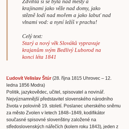
Zdvihla si se byla nad městy a
krajinami jako věže nad domy, jako
stězně lodí nad mořem a jako labuť nad
vlnami vod: a nyní ležíš v prachu!
Celý text:
Starý a nový věk Slováků vypravuje
krajanům svým Bedlivý Luborod na
konci léta 1841
Ľudovít Velislav Štúr
(28. října 1815 Uhrovec – 12.
ledna 1856 Modra)
Politik, jazykovědec, učitel, spisovatel a novinář.
Nejvýznamnější představitel slovenského národního
života v polovině 19. století. Poslanec uherského sněmu
za město Zvolen v letech 1848–1849, kodifikátor
současné spisovné slovenštiny založené na
středoslovenských nářečích (kolem roku 1843), jeden z