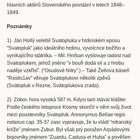
hlavních aktérů Slovenského povstání v letech 1848–
1849.
Poznámky
1) Ján Hollý velebil Svatopluka v hrdinském eposu
“Svatopluk” jako ideálního hrdinu, vyvolcnce božího a
vynikajícího státníka. – Mil. Hnrban vyslovuje radost nad
Svatoplukem, jehož jméno “v bouři dodá sil a z hrobu
naděje vzkřísí”. (“Osudové Nitry”.) – Také Žellova báseň
“Rastis1av” věnuje Svatoplukovi několik zpěvů
(Svätopluk v Rezne, Svätoplukova zrada).
2) Zobor, hora vysoká 587 m. Kdysi tam stával klášter.
Podle českého letopisce Kosmy skončil v něm svůj život
mezi poustevníky Svatopluk. Annonymus Bellae regis
notarius cap. 35-37 zasc vypravuje, že tu vládl “nitranský
kníže” jménem Zubur. Byl však prý poražen Arpádovými
bojovníky jménem “Zuardu, Cadusa et Huba” a pověšen