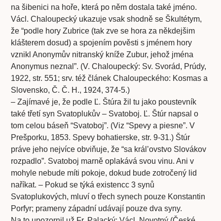
na šibenici na hoře, která po něm dostala také jméno.
Václ. Chaloupecký ukazuje vsak shodně se Škultétym,
že “podle hory Zubrice (tak zve se hora za někdejšim
klášterem dosud) a spojením pověsti s jménem hory
vznikl Anonymův nitranský kníže Zubur, jehož jména
Anonymus neznal”. (V. Chaloupecký: Sv. Svorád, Prúdy,
1922, str. 551; srv. též článek Chaloupeckého: Kosmas a
Slovensko, Č. Č. H., 1924, 374-5.)
– Zajímavé je, že podle Ľ. Štúra žil tu jako poustevník
také třetí syn Svatoplukův – Svatoboj. Ľ. Štúr napsal o
tom celou báseň “Svatoboj”. (Viz “Spevy a piesne”. V
Prešporku, 1853. Spevy bohatierske, str. 9-31.) Štúr
práve jeho nejvíce obviňuje, že “sa král’ovstvo Slovákov
rozpadlo”. Svatoboj marně oplakává svou vinu. Ani v
mohyle nebude míti pokoje, dokud bude zotročený lid
naříkat. – Pokud se týká existencc 3 synů
Svatoplukových, mluví o třech synech pouze Konstantin
Porfyr; prameny západní udávají pouze dva syny.
Na to upozornil už Fr. Palacký; Václ. Novotný (České