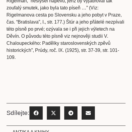
Rigelman, “neslyšel nápěvu, jenž by vyjadřoval tak
zoufalý smutek, jako byla tato píseň …” (Viz:
Rigelmanova cesta po Slovensku a jeho pobyt v Praze,
čas. “Bratislava”, I., str. 177.) Štúr a jeho přátelé nezpívali
této písně po prvé; ozývala se i při jejich výletech na
Děvín. O původu této písně viz nejnověji studii V.
Chaloupeckého: Padělky staroslovenských zpěvů
historických”, Prúdy, roč. IX. (1925), str. 37-39, str. 101-
109.
Sdílejte: