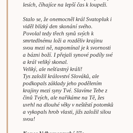
lesích, číhajíce na lepší čas k loupeži.
Stalo se, že onemocněl král Svatopluk i
viděl blízký den skonání svého.
Povolal tedy třech synů svých k
smrtedlnému loži a rozděliv krajinu
svou mezi ně, napomínal je k svornosti
a bázni boží. I přejali synové podíly své
a král veliký skonal.
Veliký, ale nešťastný králi!
Tys založil království Slováků, ale
podkopals základy jeho podělením
krajiny mezi syny Tvé. Slavíme Tebe z
činů Tvých, ale nařikáme na Tě, žes
uvrhl na dlouhé věky v neštěstí potomků
a vykopals hrob vlasti, jižs založil silou
svou!