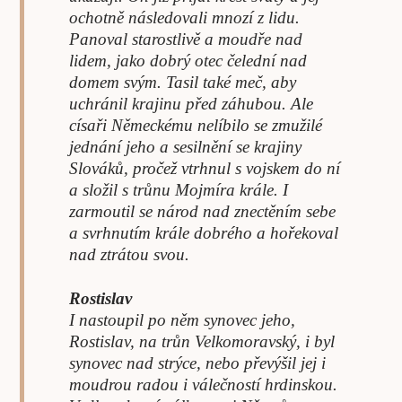
ochotně následovali mnozí z lidu.
Panoval starostlivě a moudře nad
lidem, jako dobrý otec čelední nad
domem svým. Tasil také meč, aby
uchránil krajinu před záhubou. Ale
císaři Německému nelíbilo se zmužilé
jednání jeho a sesilnění se krajiny
Slováků, pročež vtrhnul s vojskem do ní
a složil s trůnu Mojmíra krále. I
zarmoutil se národ nad znectěním sebe
a svrhnutím krále dobrého a hořekoval
nad ztrátou svou.
Rostislav
I nastoupil po něm synovec jeho,
Rostislav, na trůn Velkomoravský, i byl
synovec nad strýce, nebo převýšil jej i
moudrou radou i válečností hrdinskou.