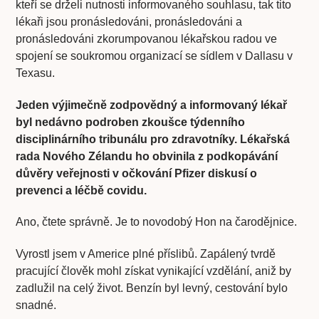
kteří se drželi nutnosti informovaného souhlasu, tak tito
lékaři jsou pronásledováni, pronásledováni a
pronásledováni zkorumpovanou lékařskou radou ve
spojení se soukromou organizací se sídlem v Dallasu v
Texasu.
Jeden výjimečně zodpovědný a informovaný lékař
byl nedávno podroben zkoušce týdenního
disciplinárního tribunálu pro zdravotníky. Lékařská
rada Nového Zélandu ho obvinila z podkopávání
důvěry veřejnosti v očkování Pfizer diskusí o
prevenci a léčbě covidu.
Ano, čtete správně. Je to novodobý Hon na čarodějnice.
Vyrostl jsem v Americe plné příslibů. Zapálený tvrdě
pracující člověk mohl získat vynikající vzdělání, aniž by
zadlužil na celý život. Benzín byl levný, cestování bylo
snadné.