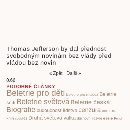
Thomas Jefferson by dal přednost
svobodným novinám bez vlády před
vládou bez novin
« Zpět
Další »
PODOBNÉ ČLÁNKY
Beletrie pro děti
Beletrie
Beletrie pro mládež
Beletrie světová
Beletrie česká
scifi
Biografie
cenzura
budoucnost lidstva
cenzura
Druhá světová válka
knih
eseje
covid-19
duchovní rozvoj
Fencl
historie
historie knihy
ilustrace
ilustrátor
Ilustrátoři a
Ivo