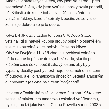
Amerika v padesátých letech, kdy jsem se narodil, přes
sedmdesátá léta, kdy jsem vyrůstal, poskytovala pohodlí,
příležitosti a dokonce bohatství nižším a středním
vrstvám, faktory, které přispívaly k pocitu, že se v této
zemi žije dobře a že je to dobré.
Když byl JFK zavražděn tehdejší CIA/Deep State,
většina lidí si naivně koupila hloupý příběh o osamělém
střelci a kouzelné kulce pohybující se po křivce.
Když se Dvojčata 11. září zhroutila rychlostí volného
pádu naprosto přesně do svých základů, stačilo po
krátkém čase šoku, použít zdravý rozum, aby byly
vypsány desítky pochybnosti nejen o samotném zřícení
tří budov!!, ale i o fanatických únoscích vedená arabským
duchovním z jeskyně na Středním východě.
Incident v Tonkinském zálivu v roce 2. srpna 1964, který
se stal záminkou pro americkou eskalaci ve Vietnamu,
byl stejnou lží jako tvrzení Colina Powella v roce 2003 v