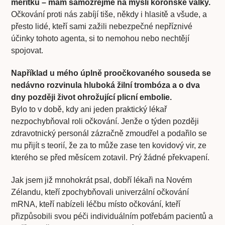
měřítku – mám samozřejmě na mysli koronské války.
Očkování proti nás zabíjí tiše, někdy i hlasitě a všude, a
přesto lidé, kteří sami zažili nebezpečné nepříznivé
účinky tohoto agenta, si to nemohou nebo nechtějí
spojovat.
Například u mého úplně proočkovaného souseda se
nedávno rozvinula hluboká žilní trombóza a o dva
dny později život ohrožující plicní embolie.
Bylo to v době, kdy ani jeden praktický lékař
nezpochybňoval roli očkování. Jenže o týden později
zdravotnický personál zázračně zmoudřel a podařilo se
mu přijít s teorií, že za to může zase ten kovidový vir, ze
kterého se před měsícem zotavil. Prý žádné překvapení.
Jak jsem již mnohokrát psal, dobří lékaři na Novém
Zélandu, kteří zpochybňovali univerzální očkování
mRNA, kteří nabízeli léčbu místo očkování, kteří
přizpůsobili svou péči individuálním potřebám pacientů a