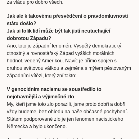
za vládu pro dobro všech.
Jak ale k takovému přesvědčení o pravdomluvnosti
státu došlo?
Jak si tolik lidí může být tak jistí neutuchající
dobrotou Západu?
Ano, toto je západní fenomén. Vyspělý demokratický,
ctnostný a rovnostářský Západ vyšších morálních
hodnot, vedený Amerikou. Navíc je přímo spojen s
druhou světovou válkou a zejména s mýtem pěstovaným
západními vítězi, který zní takto:
V genocidním nacismu se soustředilo to
nejohavnější a výjimečné zlo.
My, kteří jsme toto zlo porazili, jsme proto dobří a dobří
vždy budeme, bez ohledu na naše občasné pochybení.
Státem podporované zlo je jen fenomén nacistického
Německa a bylo ukončeno.