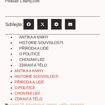
Překlad: Čítárny.com
Sdílejte:
ANTIKA A KNIHY
HISTORIE SOUVISLOSTI
PŘÍRODA A LIDÉ
O POLITICE
CHOVÁNÍ LIDÍ
ZDRAVÍ A TĚLO
ANTIKA A KNIHY
HISTORIE SOUVISLOSTI
PŘÍRODA A LIDÉ
O POLITICE
CHOVÁNÍ LIDÍ
ZDRAVÍ A TĚLO
covid-19
,
kovidismus
,
nemoc
,
věda
,
virologie