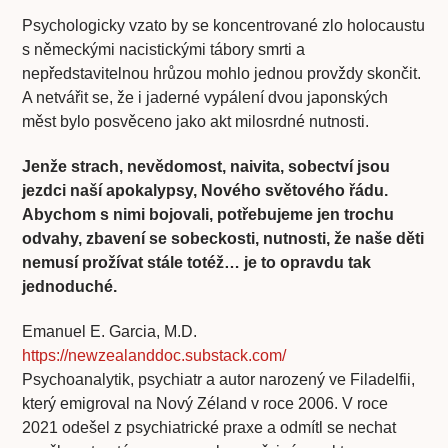
Psychologicky vzato by se koncentrované zlo holocaustu
s německými nacistickými tábory smrti a
nepředstavitelnou hrůzou mohlo jednou provždy skončit.
A netvářit se, že i jaderné vypálení dvou japonských
měst bylo posvěceno jako akt milosrdné nutnosti.
Jenže strach, nevědomost, naivita, sobectví jsou
jezdci naší apokalypsy, Nového světového řádu.
Abychom s nimi bojovali, potřebujeme jen trochu
odvahy, zbavení se sobeckosti, nutnosti, že naše děti
nemusí prožívat stále totéž… je to opravdu tak
jednoduché.
Emanuel E. Garcia, M.D.
https://newzealanddoc.substack.com/
Psychoanalytik, psychiatr a autor narozený ve Filadelfii,
který emigroval na Nový Zéland v roce 2006. V roce
2021 odešel z psychiatrické praxe a odmítl se nechat