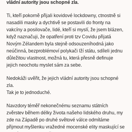
vládní autority jsou schopné zla.
Ti, kteří pokorně přijali kovidové lockdowny, ctnostně si
nasadili masky a dychtivě se postavili do fronty na
vakcíny a posilovače, lidé, kteří si myslí, že jsem blázen,
když naznačuji, že opatření proti tzv Covidu přijatá
Novým Zélandem byla stejně odsouzeníhodná jako
neúčinná, bezproblémoví polykači lží státu, sdíleli jednu
důležitou vlastnost, možná tu, která přesně definuje
jejich neochotu myslet sám za sebe.
Nedokáži uvěřit, že jejich vládní autority jsou schopné
zla.
Tak je to jednoduché.
Navzdory téměř nekonečnému seznamu státních
zvěrstev během délky života našeho lidského druhu, my
zde na Západě po druhé světové válce odmítáme
přijmout myšlenku vražedné mocenské elity maskující se