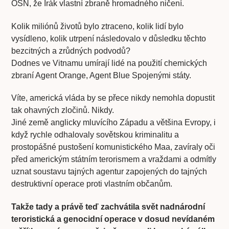
OSN, že Irák vlastní zbraně hromadného ničení.
Kolik miliónů životů bylo ztraceno, kolik lidí bylo
vysídleno, kolik utrpení následovalo v důsledku těchto
bezcitných a zrůdných podvodů?
Dodnes ve Vitnamu umírají lidé na použití chemických
zbraní Agent Orange, Agent Blue Spojenými státy.
Víte, americká vláda by se přece nikdy nemohla dopustit
tak ohavných zločinů. Nikdy.
Jiné země anglicky mluvícího Západu a většina Evropy, i
když rychle odhalovaly sovětskou kriminalitu a
prostopášné pustošení komunistického Maa, zavíraly oči
před americkým státním terorismem a vraždami a odmítly
uznat soustavu tajných agentur zapojených do tajných
destruktivní operace proti vlastním občanům.
Takže tady a právě teď zachvátila svět nadnárodní
teroristická a genocidní operace v dosud nevídaném