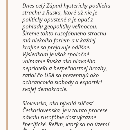
Dnes celý Západ hystericky podlieha
strachu z Ruska, ktoré už nie je
politicky opustené a je opäť z
pohľadu geopolitiky veľmocou.
Šírenie tohto rusofóbneho strachu
má niekoľko foriem a v každej
krajine sa prejavuje odlišne.
Výsledkom je však spoločné
vnímanie Ruska ako hlavného
nepriateľa a bezpečnostnej hrozby,
zatiaľ čo USA sa prezentujú ako
ochrancovia slobody a exportéri
svojej demokracie.
Slovensko, ako bývalá súčasť
Československa, je v tomto procese
návalu rusofóbie dosť výrazne
špecifické. Režim, ktorý sa na území