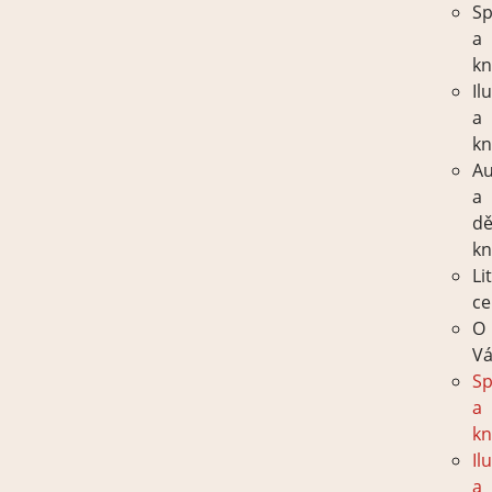
Sp
a
kn
Il
a
kn
Au
a
dě
kn
Li
ce
O
Vá
Sp
a
kn
Il
a