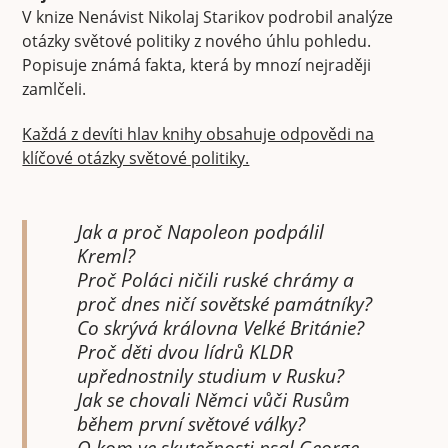
V knize Nenávist Nikolaj Starikov podrobil analýze
otázky světové politiky z nového úhlu pohledu.
Popisuje známá fakta, která by mnozí nejraději
zamlčeli.
Každá z devíti hlav knihy obsahuje odpovědi na
klíčové otázky světové politiky.
Jak a proč Napoleon podpálil
Kreml?
Proč Poláci ničili ruské chrámy a
proč dnes ničí sovětské památníky?
Co skrývá královna Velké Británie?
Proč děti dvou lídrů KLDR
upřednostnily studium v ​​Rusku?
Jak se chovali Němci vůči Rusům
během první světové války?
O kom ve skutečnosti psal George