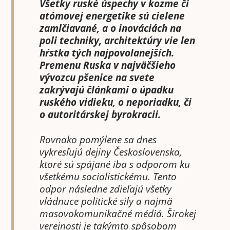
Všetky ruské úspechy v kozme či
atómovej energetike sú cielene
zamlčiavané, a o inováciách na
poli techniky, architektúry vie len
hŕstka tých najpovolanejších.
Premenu Ruska v najväčšieho
vývozcu pšenice na svete
zakrývajú článkami o úpadku
ruského vidieku, o neporiadku, či
o autoritárskej byrokracii.
Rovnako pomýlene sa dnes
vykresľujú dejiny Československa,
ktoré sú spájané iba s odporom ku
všetkému socialistickému. Tento
odpor následne zdieľajú všetky
vládnuce politické sily a najmä
masovokomunikačné médiá. Širokej
verejnosti je takýmto spôsobom