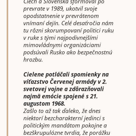
Čiech a Slovenska sformoval po
prevrate v 1989, ukotvil svoje
opodstatnenie v prevrátenom
vnímaní dejín. Celé desaťročia nám
tu rôzni skorumpovaní politici ruku
v ruke s tými najpodivnejšími
mimovládnymi organizáciami
podsúvali Rusko ako bezpečnostnú
hrozbu.
Cielene potláčali spomienky na
víťazstvo Červenej armády v 2.
svetovej vojne a zdôrazňovali
najmä emócie spojené s 21.
augustom 1968.
Zašlo to až tak ďaleko, že dnes
niektorí bezcharakterní jedinci s
politickým mandátom pokojne a
bezškrupulózne tvrdia, že porážku