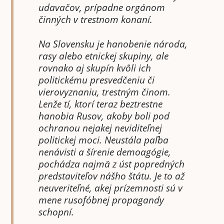
udavačov, prípadne orgánom
činných v trestnom konaní.
Na Slovensku je hanobenie národa,
rasy alebo etnickej skupiny, ale
rovnako aj skupín kvôli ich
politickému presvedčeniu či
vierovyznaniu, trestným činom.
Lenže tí, ktorí teraz beztrestne
hanobia Rusov, akoby boli pod
ochranou nejakej neviditeľnej
politickej moci. Neustála paľba
nenávisti a šírenie demoagógie,
pochádza najmä z úst popredných
predstaviteľov nášho štátu. Je to až
neuveriteľné, akej prízemnosti sú v
mene rusofóbnej propagandy
schopní.