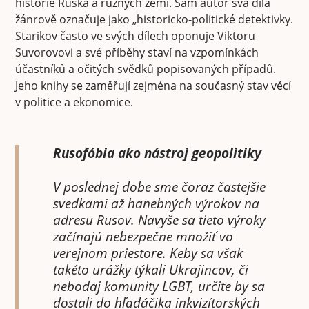
historie Ruska a různých zemí. Sám autor svá díla
žánrově označuje jako „historicko-politické detektivky.
Starikov často ve svých dílech oponuje Viktoru
Suvorovovi a své příběhy staví na vzpomínkách
účastníků a očitých svědků popisovaných případů.
Jeho knihy se zaměřují zejména na současný stav věcí
v politice a ekonomice.
Rusofóbia ako nástroj geopolitiky
V poslednej dobe sme čoraz častejšie
svedkami až hanebných výrokov na
adresu Rusov. Navyše sa tieto výroky
začínajú nebezpečne množiť vo
verejnom priestore. Keby sa však
takéto urážky týkali Ukrajincov, či
nebodaj komunity LGBT, určite by sa
dostali do hľadáčika inkvizítorských