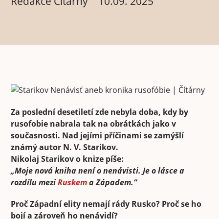
Redakce Čítarny
10.09. 2025
Za poslední desetiletí zde nebyla doba, kdy by
rusofobie nabrala tak na obrátkách jako v
současnosti. Nad jejími příčinami se zamýšlí
známý autor N. V. Starikov.
Nikolaj Starikov o knize píše:
„Moje nová kniha není o nenávisti. Je o lásce a
rozdílu mezi
Ruskem
a Západem.“
Proč Západní elity nemají rády Rusko? Proč se ho
bojí a zároveň ho nenávidí?