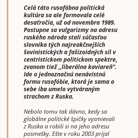
Celá táto rusofóbna politická
kultúra sa ale formovala celé
desaťročia, už od novembra 1989.
Postupne sa vulgarizmy na adresu
ruského národa stali súčasťou
slovníka tých najreakčnejších
šovinistických a fašizoidných síl v
centristickom politickom spektre,
zvanom tiež ,,liberálna kaviareň”.
Ide o jednoznačnú nenávistnú
formu rusofóbie, ktorá je sama o
sebe iba umelo vytváraným
strachom z Ruska.
Nebolo tomu tak dávno, kedy sa
globálne politické špičky vysmievali
z Ruska a robili si na jeho adresu
posmešky. Ešte v roku 2003 prijal