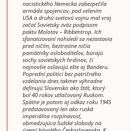
nacistického Nemecka zabezpečila
armáda spojencov, pod velením
USA a druhú svetovú vojnu mal vraj
začať Sovietsky zväz podpisom
paktu Molotov – Ribbentrop. Ich
sfanatizovaní nohsledi sa nezastavia
pred ničím, beztrestne ničia
pamätníky osloboditeľov, búrajú
sochy sovietskych hrdinov, či
najnovšie oslavujú ešte aj Banderu.
Poprední politici bez patričného
vzdelania dnes takmer výhradne
definujú Slovensko ako štát, ktorý
bol 40 rokov utlačovaný Ruskom.
Spätne je potom aj odkaz roku 1945
predstavovaný len ako ruská
imperiálna rozpínavosť,
obmedzujúca ľudské slobody na
území bývalého Československa. K