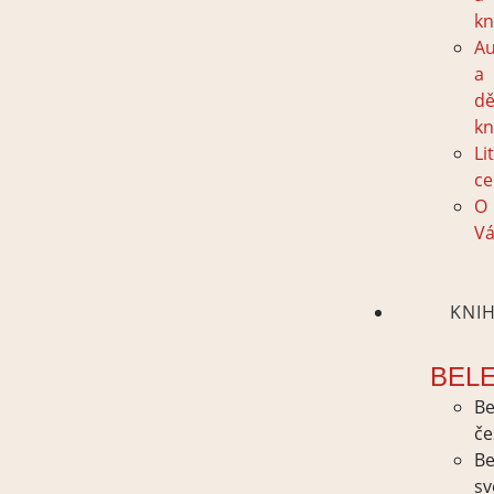
kn
Au
a
dě
kn
Li
ce
O
Vá
KNI
BEL
Be
če
Be
sv