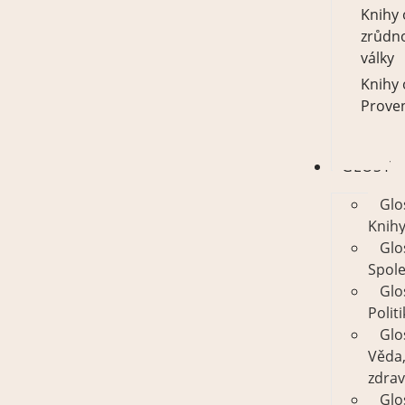
Knihy 
zrůdn
války
Knihy 
Prove
GLOSY
Glo
Knih
Glo
Spol
Glo
Polit
Glo
Věda
zdrav
Glo