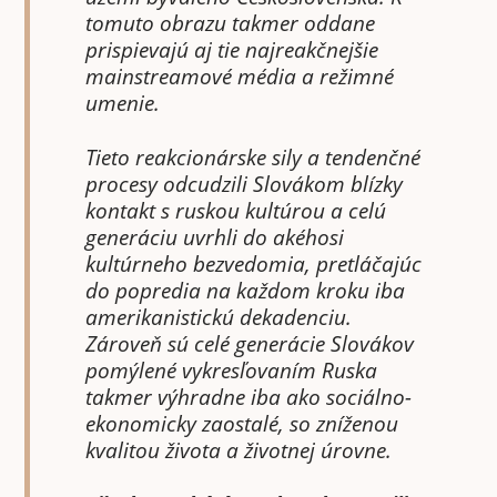
tomuto obrazu takmer oddane
prispievajú aj tie najreakčnejšie
mainstreamové média a režimné
umenie.
Tieto reakcionárske sily a tendenčné
procesy odcudzili Slovákom blízky
kontakt s ruskou kultúrou a celú
generáciu uvrhli do akéhosi
kultúrneho bezvedomia, pretláčajúc
do popredia na každom kroku iba
amerikanistickú dekadenciu.
Zároveň sú celé generácie Slovákov
pomýlené vykresľovaním Ruska
takmer výhradne iba ako sociálno­
ekonomicky zaostalé, so zníženou
kvalitou života a životnej úrovne.