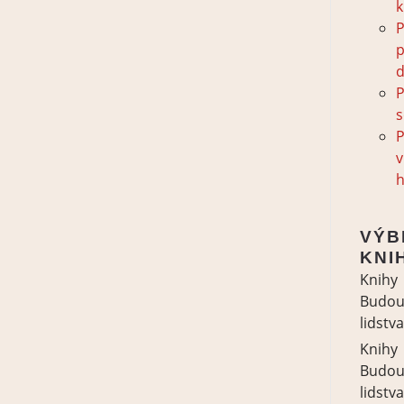
k
P
d
P
P
v
VÝB
KNI
Knihy
Budou
lidstva
Knihy
Budou
lidstva