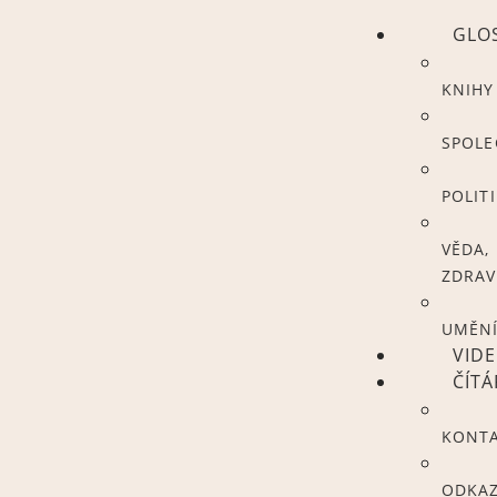
GLO
KNIHY
SPOL
POLIT
VĚDA,
ZDRAV
UMĚN
VID
ČÍT
KONT
ODKA