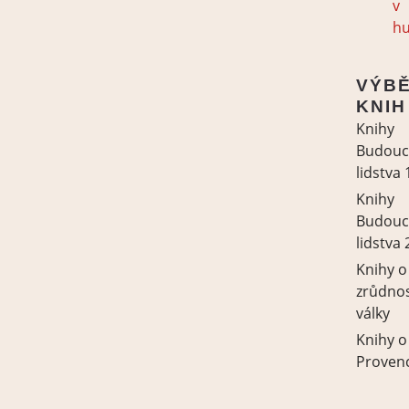
v
h
VÝB
KNIH
Knihy
Budouc
lidstva 
Knihy
Budouc
lidstva 
Knihy o
zrůdno
války
Knihy o
Proven