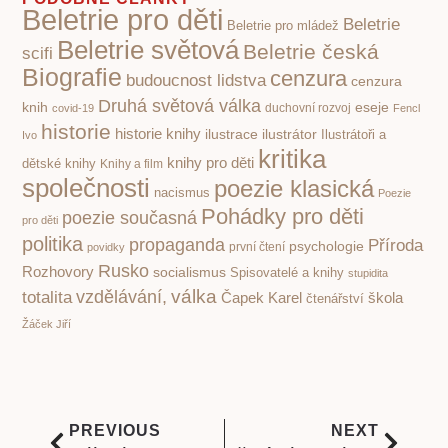
Beletrie pro děti
Beletrie
Beletrie pro mládež
Beletrie světová
Beletrie česká
scifi
Biografie
cenzura
budoucnost lidstva
cenzura
Druhá světová válka
knih
eseje
covid-19
duchovní rozvoj
Fencl
historie
historie knihy
ilustrace
ilustrátor
Ilustrátoři a
Ivo
kritika
knihy pro děti
dětské knihy
Knihy a film
společnosti
poezie klasická
nacismus
Poezie
Pohádky pro děti
poezie současná
pro děti
politika
propaganda
Příroda
psychologie
první čtení
povidky
Rusko
Rozhovory
socialismus
Spisovatelé a knihy
stupidita
válka
vzdělávání,
totalita
Čapek Karel
škola
čtenářství
Žáček Jiří
PREVIOUS
NEXT