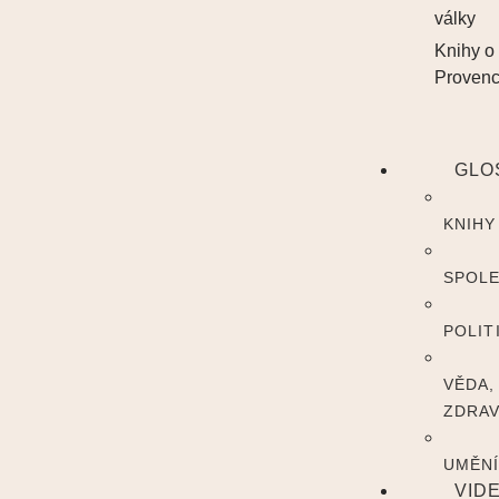
války
Knihy o
Proven
GLO
KNIHY
SPOL
POLIT
VĚDA,
ZDRAV
UMĚN
VID