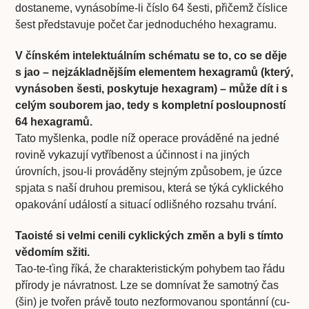
dostaneme, vynásobíme-li číslo 64 šesti, přičemž číslice
šest představuje počet čar jednoduchého hexagramu.
V čínském intelektuálním schématu se to, co se děje
s jao – nejzákladnějším elementem hexagramů (který,
vynásoben šesti, poskytuje hexagram) – může dít i s
celým souborem jao, tedy s kompletní posloupností
64 hexagramů.
Tato myšlenka, podle níž operace prováděné na jedné
rovině vykazují vytříbenost a účinnost i na jiných
úrovních, jsou-li prováděny stejným způsobem, je úzce
spjata s naší druhou premisou, která se týká cyklického
opakování událostí a situací odlišného rozsahu trvání.
Taoisté si velmi cenili cyklických změn a byli s tímto
vědomím sžiti.
Tao-te-ťing říká, že charakteristickým pohybem tao řádu
přírody je návratnost. Lze se domnívat že samotný čas
(šin) je tvořen právě touto nezformovanou spontánní (cu-