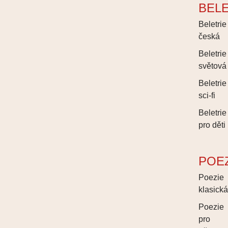
BEL
Beletrie
česká
Beletrie
světová
Beletrie
sci-fi
Beletrie
pro děti
POE
Poezie
klasick
Poezie
pro