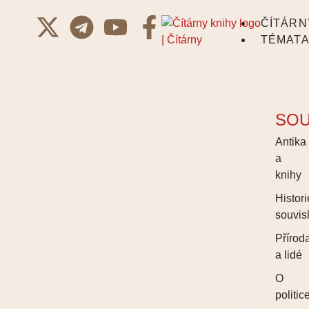
ČÍTÁRN
TÉMAT
SOU
Antika
a
knihy
Histori
souvisl
Přírod
a lidé
O
politic