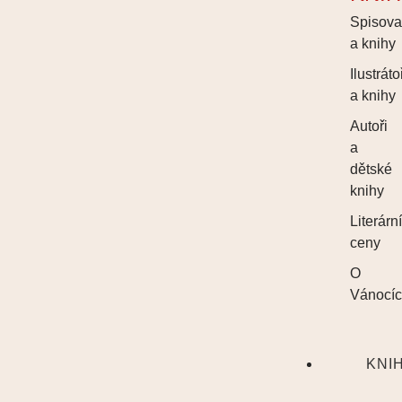
Spisova
a knihy
Ilustráto
a knihy
Autoři
a
dětské
knihy
Literárn
ceny
O
Vánocí
KNI