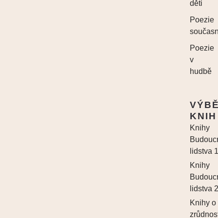
děti
Poezie
součas
Poezie
v
hudbě
VÝB
KNIH
Knihy
Budouc
lidstva 
Knihy
Budouc
lidstva 
Knihy o
zrůdnos