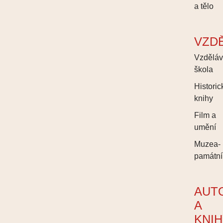
a tělo
VZD
Vzděláv
škola
Historic
knihy
Film a
umění
Muzea-
památní
AUT
A
KNI