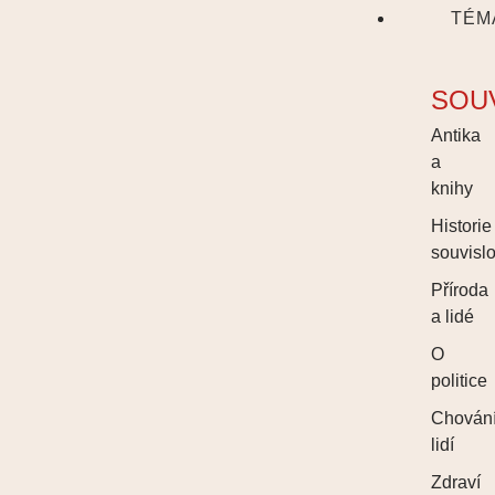
TÉM
SOU
Antika
a
knihy
Historie
souvislo
Příroda
a lidé
O
politice
Chován
lidí
Zdraví