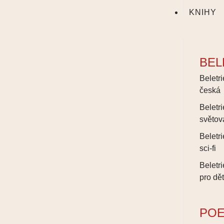
KNIHY
BEL
Beletri
česká
Beletri
světov
Beletri
sci-fi
Beletri
pro dět
POE