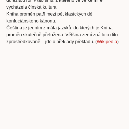
důležitou roli v taoismu, z kterého ve velké míře
vycházela čínská kultura.
Kniha proměn patří mezi pět klasických děl
konfuciánského kánonu.
Čeština je jedním z mála jazyků, do kterých je Kniha
proměn skutečně přeložena. Většina zemí zná toto dílo
zprostředkovaně – jde o překlady překladu. (
Wikipedia
)