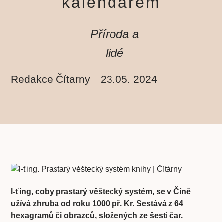
kalendářem
Příroda a
lidé
Redakce Čítarny
23.05. 2024
l-ťing, coby prastarý věštecký systém, se v Číně
užívá zhruba od roku 1000 př. Kr. Sestává z 64
hexagramů či obrazců, složených ze šesti čar.