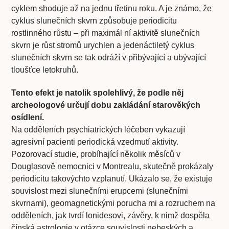
cyklem shoduje až na jednu třetinu roku. A je známo, že
cyklus slunečních skvrn způsobuje periodicitu
rostlinného růstu – při maximál­ ní aktivitě slunečních
skvrn je růst stromů urychlen a jedenáctiletý cyklus
slunečních skvrn se tak odráží v přibývající a ubývající
tloušťce letokruhů.
Tento efekt je natolik spolehlivý, že podle něj
archeologové určují dobu zakládání starověkých
osídlení.
Na odděleních psychiatrických léčeben vykazují
agresivní pacienti periodická vzedmutí aktivity.
Pozorovací studie, probíhající několik měsíců v
Douglasově nemocnici v Montrealu, skutečně prokázaly
periodicitu takovýchto vzplanutí. Ukázalo se, že existuje
souvislost mezi slunečními erupcemi (slunečními
skvrnami), geomagnetickými porucha­ mi a rozruchem na
odděleních, jak tvrdí lonidesovi, závěry, k nimž dospěla
čínská astrologie v otázce souvislosti nebeských a