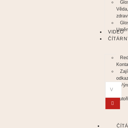
Glo
Věda
zdrav
Glo
Uměn
VIDEO
ČÍTÁRN
Red
Konta
Zaj
odka
Výr
/
Autoř
ČÍT