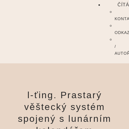
ČÍT
KONT
ODKA
/
AUTOŘ
l-ťing. Prastarý
věštecký systém
spojený s lunárním