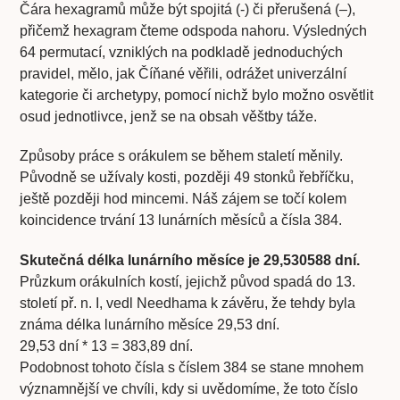
Čára hexagramů může být spojitá (-) či přerušená (–),
přičemž hexagram čteme odspoda nahoru. Výsledných
64 permutací, vzniklých na podkladě jednoduchých
pravidel, mělo, jak Číňané věřili, odrážet univerzální
kategorie či archetypy, pomocí nichž bylo možno osvětlit
osud jednotlivce, jenž se na obsah věštby táže.
Způsoby práce s orákulem se během staletí měnily.
Původně se užívaly kosti, později 49 stonků řebříčku,
ještě později hod mincemi. Náš zájem se točí kolem
koincidence trvání 13 lunárních měsíců a čísla 384.
Skutečná délka lunárního měsíce je 29,530588 dní.
Průzkum orákulních kostí, jejichž původ spadá do 13.
století př. n. I, vedl Needhama k závěru, že tehdy byla
známa délka lunárního měsíce 29,53 dní.
29,53 dní * 13 = 383,89 dní.
Podobnost tohoto čísla s číslem 384 se stane mnohem
významnější ve chvíli, kdy si uvědomíme, že toto číslo