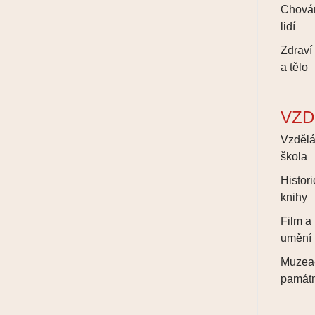
Chová
lidí
Zdraví
a tělo
VZD
Vzdělá
škola
Histor
knihy
Film a
umění
Muzea
památn