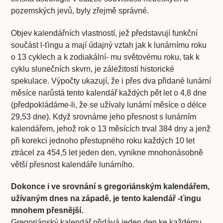
pozemských jevů, byly zřejmě správné.
Objev kalendářních vlastností, jež představují funkční
součást l-ťingu a mají údajný vztah jak k lunárnímu roku
o 13 cyklech a k zodiakální- mu světovému roku, tak k
cyklu slunečních skvrn, je záležitostí historické
spekulace. Výpočty ukazují, že i přes dva přidané lunární
měsíce narůstá tento kalendář každých pět let o 4,8 dne
(předpokládáme-li, že se užívaly lunární měsíce o délce
29,53 dne). Když srovnáme jeho přesnost s lunárním
kalendářem, jehož rok o 13 měsících trval 384 dny a jenž
při korekci jednoho přestupného roku každých 10 let
ztrácel za 454,5 let jeden den, vynikne mnohonásobně
větší přesnost kalendáře lunárního.
Dokonce i ve srovnání s gregoriánským kalendářem,
užívaným dnes na západě, je tento kalendář -ťingu
mnohem přesnější.
Gregoriánský kalendář přidává jeden den ke každému