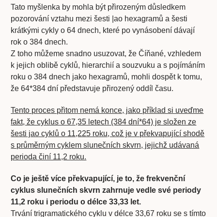
Tato myšlenka by mohla být přirozeným důsledkem
pozorování vztahu mezi šesti |ao hexagramů a šesti
krátkými cykly o 64 dnech, které po vynásobení dávají
rok o 384 dnech.
Z toho můžeme snadno usuzovat, že Číňané, vzhledem
k jejich oblibě cyklů, hierarchií a souzvuku a s pojímáním
roku o 384 dnech jako hexagramů, mohli dospět k tomu,
že 64*384 dní představuje přirozený oddíl času.
Tento proces přitom nemá konce, jako příklad si uveďme
fakt, že cyklus o 67,35 letech (384 dní*64) je složen ze
šesti jao cyklů o 11,225 roku, což je v překvapující shodě
s průměrným cyklem slunečních skvrn, jejichž udávaná
perioda činí 11,2 roku.
Co je ještě více překvapující, je to, že frekvenční
cyklus slunečních skvrn zahrnuje vedle své periody
11,2 roku i periodu o délce 33,33 let.
Trvání trigramatického cyklu v délce 33,67 roku se s tímto