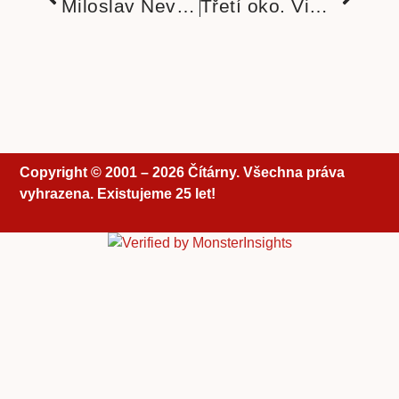
Miloslav Nevrlý a jeho vyhledávané knihy o přírodě
Třetí oko. Vize C.G. Junga z roku 1944
Copyright © 2001 – 2026 Čítárny. Všechna práva
vyhrazena. Existujeme 25 let!