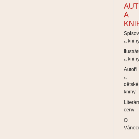
AUT
A
KNI
Spisov
a knih
Ilustrát
a knih
Autoři
a
dětské
knihy
Literár
ceny
O
Vánoc