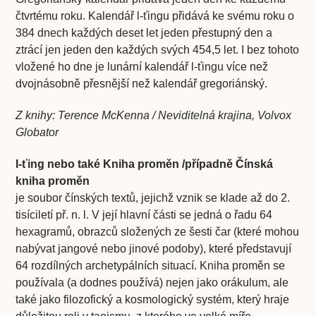
čtvrtému roku. Kalendář l-ťingu přidává ke svému roku o
384 dnech každých deset let jeden přestupný den a
ztrácí jen jeden den každých svých 454,5 let. I bez tohoto
vložené­ ho dne je lunární kalendář l-ťingu více než
dvojnásobně přesnější než kalendář gregorián­ský.
Z knihy: Terence McKenna / Neviditelná krajina, Volvox
Globator
I-ťing nebo také Kniha proměn /případně Čínská
kniha proměn
je soubor čínských textů, jejichž vznik se klade až do 2.
tisíciletí př. n. l. V její hlavní části se jedná o řadu 64
hexagramů, obrazců složených ze šesti čar (které mohou
nabývat jangové nebo jinové podoby), které představují
64 rozdílných archetypálních situací. Kniha proměn se
používala (a dodnes používá) nejen jako orákulum, ale
také jako filozofický a kosmologický systém, který hraje