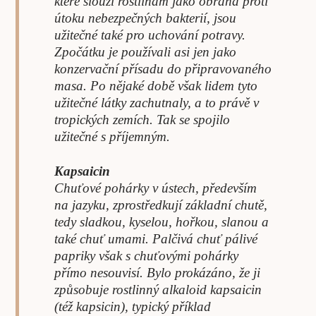
které slouží rostlinám jako obrana proti
útoku nebezpečných bakterií, jsou
užitečné také pro uchování potravy.
Zpočátku je používali asi jen jako
konzervační přísadu do připravovaného
masa. Po nějaké době však lidem tyto
užitečné látky zachutnaly, a to právě v
tropických zemích. Tak se spojilo
užitečné s příjemným.
Kapsaicin
Chuťové pohárky v ústech, především
na jazyku, zprostředkují základní chutě,
tedy sladkou, kyselou, hořkou, slanou a
také chuť umami. Palčivá chuť pálivé
papriky však s chuťovými pohárky
přímo nesouvisí. Bylo prokázáno, že ji
způsobuje rostlinný alkaloid kapsaicin
(též kapsicin), typický příklad