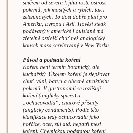
směrem od severu k jihu roste ostrost
pokrmů, jak masitých a rybích, tak i
zeleninových. To dost dobře platí pro
Ameriku, Evropu i Asii. Hovězí steak
podávaný v americké Louisianě má
zřetelně ostřejší chuť než analogický
kousek masa servírovaný v New Yorku.
Původ a podstata koření
Koření není termín botanický, ale
kuchařský. Úkolem koření je zlepšovat
chuť, vůni, barvu a obecně atraktivitu
pokrmů. V gastronomii se rozlišují
koření (anglicky spices) a
„ochucovadla“, chuťové přísady
(anglicky condiments). Podle této
klasifikace tedy ochucovadla jako
hořčice, ocet, sůl atd. nepatří mezi
koření. Chemickou podstatou koření