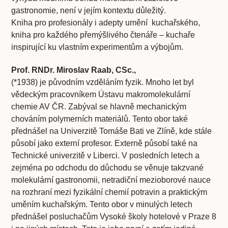
gastronomie, není v jejím kontextu důležitý.
Kniha pro profesionály i adepty umění kuchařského,
kniha pro každého přemýšlivého čtenáře – kuchaře
inspirující ku vlastním experimentům a výbojům.
Prof. RNDr. Miroslav Raab, CSc.,
(*1938) je původním vzděláním fyzik. Mnoho let byl
vědeckým pracovníkem Ústavu makromolekulární
chemie AV ČR. Zabýval se hlavně mechanickým
chováním polymerních materiálů. Tento obor také
přednášel na Univerzitě Tomáše Bati ve Zlíně, kde stále
působí jako externí profesor. Externě působí také na
Technické univerzitě v Liberci. V posledních letech a
zejména po odchodu do důchodu se věnuje takzvané
molekulární gastronomii, netradiční mezioborové nauce
na rozhraní mezi fyzikální chemií potravin a praktickým
uměním kuchařským. Tento obor v minulých letech
přednášel posluchačům Vysoké školy hotelové v Praze 8