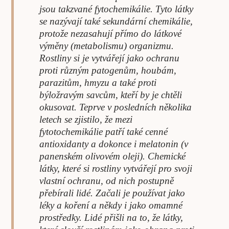
jsou takzvané fytochemikálie. Tyto látky
se nazývají také sekundární chemikálie,
protože nezasahují přímo do látkové
výměny (metabolismu) organizmu.
Rostliny si je vytvářejí jako ochranu
proti různým patogenům, houbám,
parazitům, hmyzu a také proti
býložravým savcům, kteří by je chtěli
okusovat. Teprve v posledních několika
letech se zjistilo, že mezi
fytotochemikálie patří také cenné
antioxidanty a dokonce i melatonin (v
panenském olivovém oleji). Chemické
látky, které si rostliny vytvářejí pro svoji
vlastní ochranu, od nich postupně
přebírali lidé. Začali je používat jako
léky a koření a někdy i jako omamné
prostředky. Lidé přišli na to, že látky,