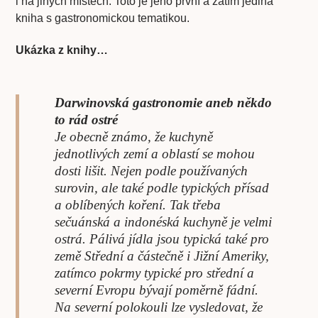
i na jiných místech. Toto je jeho první a zatím jediná
kniha s gastronomickou tematikou.
Ukázka z knihy…
Darwinovská gastronomie aneb někdo
to rád ostré
Je obecně známo, že kuchyně
jednotlivých zemí a oblastí se mohou
dosti lišit. Nejen podle používaných
surovin, ale také podle typických přísad
a oblíbených koření. Tak třeba
sečuánská a indonéská kuchyně je velmi
ostrá. Pálivá jídla jsou typická také pro
země Střední a částečně i Jižní Ameriky,
zatímco pokrmy typické pro střední a
severní Evropu bývají poměrně fádní.
Na severní polokouli lze vysledovat, že