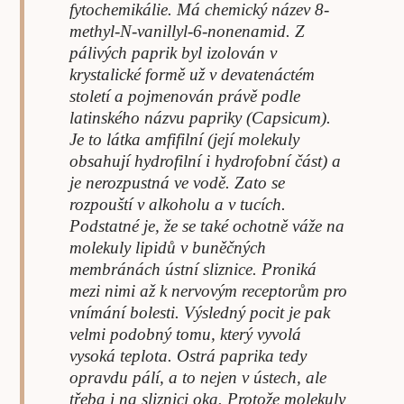
fytochemikálie. Má chemický název 8-
methyl-N-vanillyl-6-nonenamid. Z
pálivých paprik byl izolován v
krystalické formě už v devatenáctém
století a pojmenován právě podle
latinského názvu papriky (Capsicum).
Je to látka amfifilní (její molekuly
obsahují hydrofilní i hydrofobní část) a
je nerozpustná ve vodě. Zato se
rozpouští v alkoholu a v tucích.
Podstatné je, že se také ochotně váže na
molekuly lipidů v buněčných
membránách ústní sliznice. Proniká
mezi nimi až k nervovým receptorům pro
vnímání bolesti. Výsledný pocit je pak
velmi podobný tomu, který vyvolá
vysoká teplota. Ostrá paprika tedy
opravdu pálí, a to nejen v ústech, ale
třeba i na sliznici oka. Protože molekuly