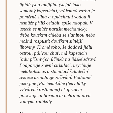
lipidů jsou amfifilní (stejně jako
samotný kapsaicin), vzájemná vazba je
poměrně silná a opláchnutí vodou ji
nemůže příliš oslabit, spíše naopak. V
ústech se může narušit mechanicky,
třeba kouskem chleba se slaninou nebo
možná rozpustit douškem silnější
lihoviny. Kromě toho, že dodává jídlu
ostrou, pálivou chuť, má kapsaicin
řadu příznivých účinků na lidské zdraví.
Podporuje krevní cirkulaci, urychluje
metabolismus a stimulací žaludeční
sekrece usnadňuje zažívání. Podobně
jako jiné fytochemikálie (tedy látky
vytvářené rostlinami) i kapsaicin
poskytuje antioxidační ochranu před
volnými radikály.