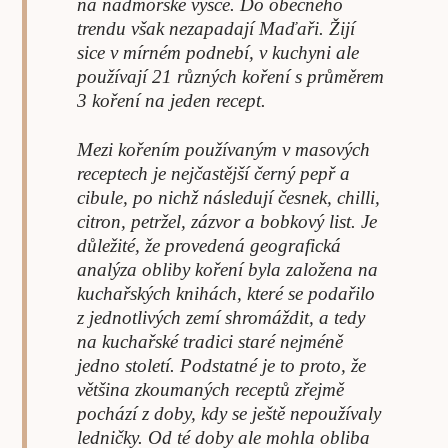
na nadmořské výšce. Do obecného
trendu však nezapadají Maďaři. Žijí
sice v mírném podnebí, v kuchyni ale
používají 21 různých koření s průměrem
3 koření na jeden recept.
Mezi kořením používaným v masových
receptech je nejčastější černý pepř a
cibule, po nichž následují česnek, chilli,
citron, petržel, zázvor a bobkový list. Je
důležité, že provedená geografická
analýza obliby koření byla založena na
kuchařských knihách, které se podařilo
z jednotlivých zemí shromáždit, a tedy
na kuchařské tradici staré nejméně
jedno století. Podstatné je to proto, že
většina zkoumaných receptů zřejmě
pochází z doby, kdy se ještě nepoužívaly
ledničky. Od té doby ale mohla obliba