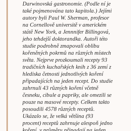
Darwinovská gastronomie. (Podle ní je
také pojmenována tato kapitola.) Jejími
autory byli Paul W. Sherman, profesor
na Cornellově universitě v americkém
státě New York, a Jennnifer Billingová,
jeho tehdejší doktorandka. Autoři této
studie podrobně zmapovali oblibu
kořeněných pokrmů na různých místech
světa. Nejprve prozkoumali recepty 93
tradičních kuchařských knih z 36 zemí z
hlediska četnosti jednotlivých koření
připadajících na jeden recept. Do studie
zahrnuli 43 různých koření včetně
česneku, cibule a papriky, ale omezili se
pouze na masové recepty. Celkem takto
posoudili 4578 různých receptů.
Ukázalo se, že velká většina (93
procent) receptů zahrnuje alespoň jedno
koření, v průměru připadají na jeden