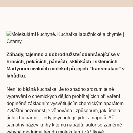
Záhady, tajemno a dobrodružství odehrávající se v
hrncích, pekáčích, pánvích, sklínkách i sklenicích.
Martyrium civilních molekul při jejich “transmutaci” v
lahůdku.
Není to běžná kuchařka. Je to snadno srozumitelné
vyprávění o chemických dějích probíhajících při vaření
doplněné základním vysvětlujícím chemickým aparátem.
Zvláštní pozornost je věnována i způsobům, jak jíme a
jídlo chutnáme – tedy psychologii jídel a nápojů. Ač
samotný název knihy k tomu nabádá, autor se záměrně
vyhýbá módnímu trendu molekulární zážitkové