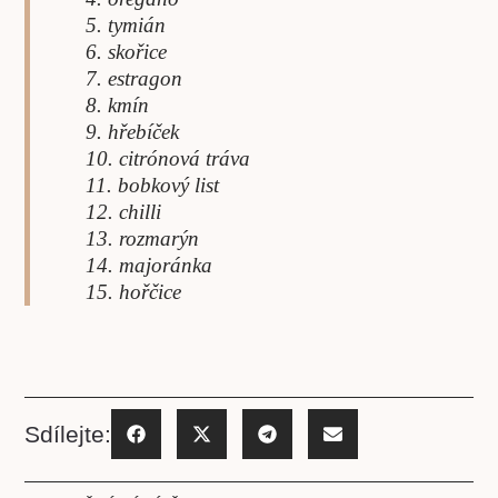
5. tymián
6. skořice
7. estragon
8. kmín
9. hřebíček
10. citrónová tráva
11. bobkový list
12. chilli
13. rozmarýn
14. majoránka
15. hořčice
Sdílejte: