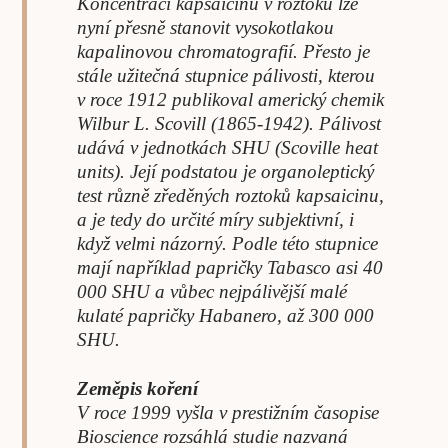
Koncentraci kapsaicinu v roztoku lze
nyní přesně stanovit vysokotlakou
kapalinovou chromatografií. Přesto je
stále užitečná stupnice pálivosti, kterou
v roce 1912 publikoval americký chemik
Wilbur L. Scovill (1865-1942). Pálivost
udává v jednotkách SHU (Scoville heat
units). Její podstatou je organoleptický
test různě zředěných roztoků kapsaicinu,
a je tedy do určité míry subjektivní, i
když velmi názorný. Podle této stupnice
mají například papričky Tabasco asi 40
000 SHU a vůbec nejpálivější malé
kulaté papričky Habanero, až 300 000
SHU.
Zeměpis koření
V roce 1999 vyšla v prestižním časopise
Bioscience rozsáhlá studie nazvaná