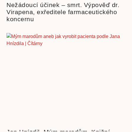
Nežádoucí účinek – smrt. Výpověď dr.
Virapena, exředitele farmaceutického
koncernu
Jan Hnízdil. Mým marodům. Knižní