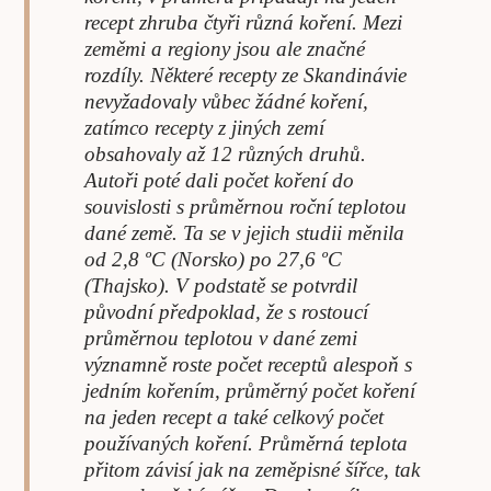
recept zhruba čtyři různá koření. Mezi
zeměmi a regiony jsou ale značné
rozdíly. Některé recepty ze Skandinávie
nevyžadovaly vůbec žádné koření,
zatímco recepty z jiných zemí
obsahovaly až 12 různých druhů.
Autoři poté dali počet koření do
souvislosti s průměrnou roční teplotou
dané země. Ta se v jejich studii měnila
od 2,8 ºC (Norsko) po 27,6 ºC
(Thajsko). V podstatě se potvrdil
původní předpoklad, že s rostoucí
průměrnou teplotou v dané zemi
významně roste počet receptů alespoň s
jedním kořením, průměrný počet koření
na jeden recept a také celkový počet
používaných koření. Průměrná teplota
přitom závisí jak na zeměpisné šířce, tak