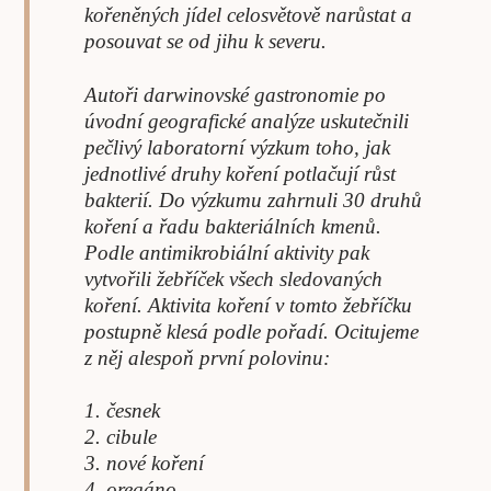
kořeněných jídel celosvětově narůstat a
posouvat se od jihu k severu.
Autoři darwinovské gastronomie po
úvodní geo­grafické analýze uskutečnili
pečlivý laboratorní výzkum toho, jak
jednotlivé druhy koření potlačují růst
bakterií. Do výzkumu zahrnuli 30 druhů
koření a řadu bakteriálních kmenů.
Podle antimikrobiální aktivity pak
vytvořili žebříček všech sledovaných
koření. Aktivita koření v tomto žebříčku
postupně klesá podle pořadí. Ocitujeme
z něj alespoň první polovinu:
1. česnek
2. cibule
3. nové koření
4. oregáno