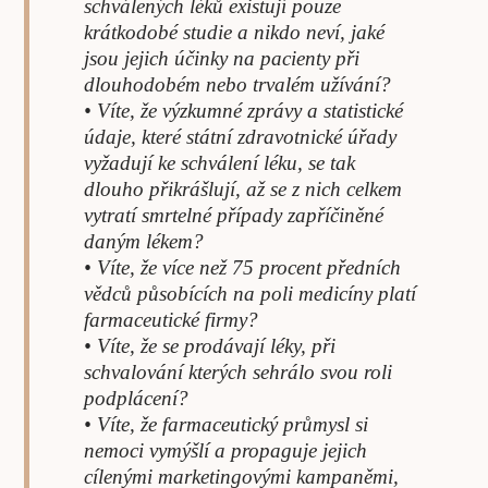
schválených léků existují pouze
krátkodobé studie a nikdo neví, jaké
jsou jejich účinky na pacienty při
dlouhodobém nebo trvalém užívání?
• Víte, že výzkumné zprávy a statistické
údaje, které státní zdravotnické úřady
vyžadují ke schválení léku, se tak
dlouho přikrášlují, až se z nich celkem
vytratí smrtelné případy zapříčiněné
daným lékem?
• Víte, že více než 75 procent předních
vědců působících na poli medicíny platí
farmaceutické firmy?
• Víte, že se prodávají léky, při
schvalování kterých sehrálo svou roli
podplácení?
• Víte, že farmaceutický průmysl si
nemoci vymýšlí a propaguje jejich
cílenými marketingovými kampaněmi,