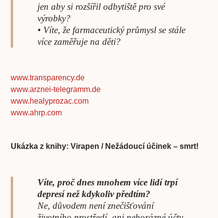
jen aby si rozšířil odbytiště pro své
výrobky?
• Víte, že farmaceutický průmysl se stále
více zaměřuje na děti?
www.transparency.de
www.arznei-telegramm.de
www.healyprozac.com
www.ahrp.com
Ukázka z knihy: Virapen / Nežádoucí účinek – smrt!
Víte, proč dnes mnohem více lidí trpí
depresí než kdykoliv předtím?
Ne, důvodem není znečišťování
životního prostředí, ani nehorázné účty