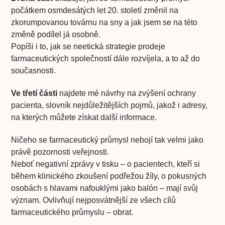
počátkem osmdesátých let 20. století změnil na
zkorumpovanou továrnu na sny a jak jsem se na této
změně podílel já osobně.
Popíši i to, jak se neetická strategie prodeje
farmaceutických společností dále rozvíjela, a to až do
současnosti.
Ve třetí části
najdete mé návrhy na zvýšení ochrany
pacienta, slovník nejdůležitějších pojmů, jakož i adresy,
na kterých můžete získat další informace.
Ničeho se farmaceutický průmysl nebojí tak velmi jako
právě pozornosti veřejnosti.
Neboť negativní zprávy v tisku – o pacientech, kteří si
během klinického zkoušení podřežou žíly, o pokusných
osobách s hlavami nafouklými jako balón – mají svůj
význam. Ovlivňují nejposvátnější ze všech cílů
farmaceutického průmyslu – obrat.