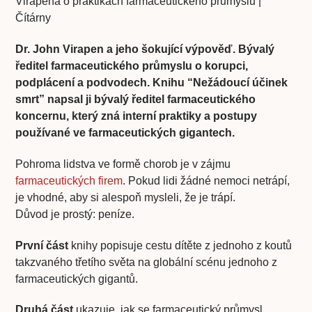
Dr. John Virapen a jeho šokující výpověď. Bývalý
ředitel farmaceutického průmyslu o korupci,
podplácení a podvodech. Knihu “Nežádoucí účinek
smrt” napsal ji bývalý ředitel farmaceutického
koncernu, který zná interní praktiky a postupy
používané ve farmaceutických gigantech.
Pohroma lidstva ve formě chorob je v zájmu
farmaceutických firem
. Pokud lidi žádné nemoci netrápí,
je vhodné, aby si alespoň mysleli, že je trápí.
Důvod je prostý: peníze.
První část
knihy popisuje cestu dítěte z jednoho z koutů
takzvaného třetího světa na globální scénu jednoho z
farmaceutických gigantů.
Druhá část
ukazuje, jak se farmaceutický průmysl