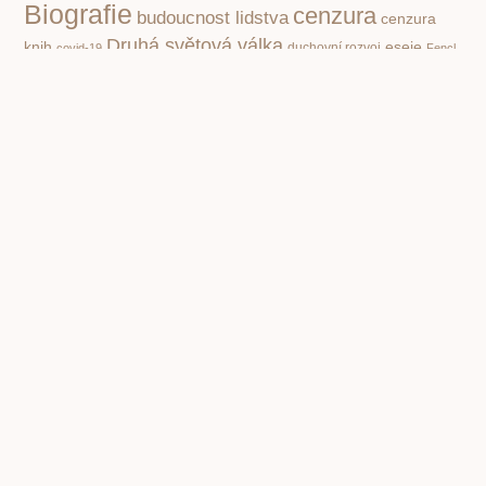
Biografie
cenzura
budoucnost lidstva
cenzura
Druhá světová válka
knih
eseje
covid-19
duchovní rozvoj
Fencl
historie
historie knihy
ilustrace
ilustrátor
Ilustrátoři a
Ivo
kritika
knihy pro děti
dětské knihy
Knihy a film
společnosti
poezie klasická
nacismus
Poezie
Pohádky pro děti
poezie současná
pro děti
politika
propaganda
Příroda
psychologie
první čtení
povidky
Rusko
Rozhovory
socialismus
Spisovatelé a knihy
stupidita
válka
vzdělávání,
totalita
Čapek Karel
škola
čtenářství
Žáček Jiří
PREVIOUS
NEXT
Jan Hnízdil. Mým marodům. Knižní prohlášení o tom, jak jednoduše vyrobit pacienta
Křesťanské vánoce a recepty našich babiček hezky česky se stolem plným dobrot