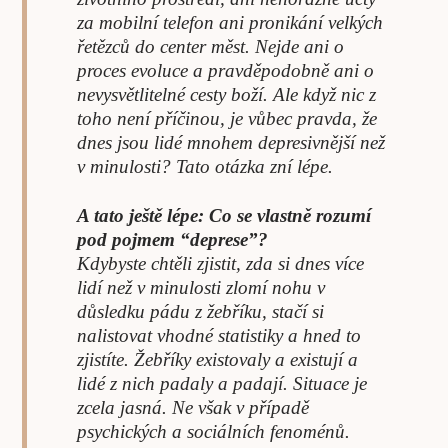
za mobilní telefon ani pronikání velkých
řetězců do center měst. Nejde ani o
proces evoluce a pravděpodobně ani o
nevysvětlitelné cesty boží. Ale když nic z
toho není příčinou, je vůbec pravda, že
dnes jsou lidé mnohem depresivnější než
v minulosti? Tato otázka zní lépe.
A tato ještě lépe: Co se vlastně rozumí
pod pojmem “deprese”?
Kdybyste chtěli zjistit, zda si dnes více
lidí než v minulosti zlomí nohu v
důsledku pádu z žebříku, stačí si
nalistovat vhodné statistiky a hned to
zjistíte. Žebříky existovaly a existují a
lidé z nich padaly a padají. Situace je
zcela jasná. Ne však v případě
psychických a sociálních fenoménů.