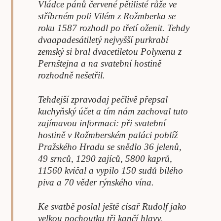
Vládce pánů červené pětilisté růže ve
stříbrném poli Vilém z Rožmberka se
roku 1587 rozhodl po třetí oženit. Tehdy
dvaapadesátiletý nejvyšší purkrabí
zemský si bral dvacetiletou Polyxenu z
Pernštejna a na svatební hostině
rozhodně nešetřil.
Tehdejší zpravodaj pečlivě přepsal
kuchyňský účet a tím nám zachoval tuto
zajímavou informaci: při svatební
hostině v Rožmberském paláci poblíž
Pražského Hradu se snědlo 36 jelenů,
49 srnců, 1290 zajíců, 5800 kaprů,
11560 kvíčal a vypilo 150 sudů bílého
piva a 70 věder rýnského vína.
Ke svatbě poslal ještě císař Rudolf jako
velkou pochoutku tři kančí hlavy.