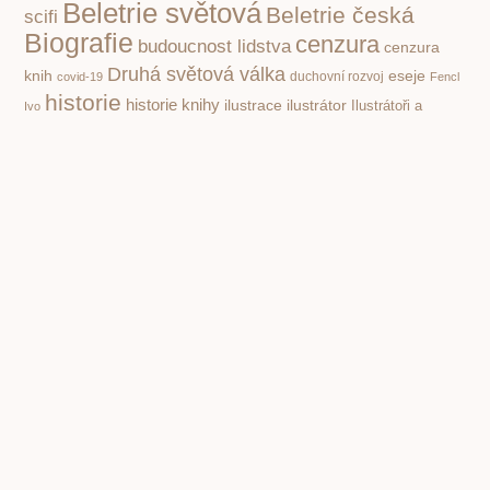
Beletrie světová
Beletrie česká
scifi
Biografie
cenzura
budoucnost lidstva
cenzura
Druhá světová válka
knih
eseje
covid-19
duchovní rozvoj
Fencl
historie
historie knihy
ilustrace
ilustrátor
Ilustrátoři a
Ivo
kritika
knihy pro děti
dětské knihy
Knihy a film
společnosti
poezie klasická
nacismus
Poezie
Pohádky pro děti
poezie současná
pro děti
politika
propaganda
Příroda
psychologie
první čtení
povidky
Rusko
Rozhovory
socialismus
Spisovatelé a knihy
stupidita
válka
vzdělávání,
totalita
Čapek Karel
škola
čtenářství
Žáček Jiří
PREVIOUS
NEXT
Kovidová pandemie otevřela mimořádně závažnou Pandořinu skříň
Ovocné a zeleninové šťávy. Legendární knihy Normana Walkera