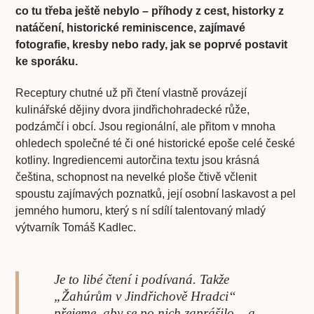
co tu třeba ještě nebylo – příhody z cest, historky z
natáčení, historické reminiscence, zajímavé
fotografie, kresby nebo rady, jak se poprvé postavit
ke sporáku.
Receptury chutné už při čtení vlastně provázejí
kulinářské dějiny dvora jindřichohradecké růže,
podzámčí i obcí. Jsou regionální, ale přitom v mnoha
ohledech společné té či oné historické epoše celé české
kotliny. Ingrediencemi autorčina textu jsou krásná
čeština, schopnost na nevelké ploše čtivě včlenit
spoustu zajímavých poznatků, její osobní laskavost a pel
jemného humoru, který s ní sdílí talentovaný mladý
výtvarník Tomáš Kadlec.
Je to libé čtení i podívaná. Takže
„Žahúrům v Jindřichově Hradci“
přejeme, aby se po nich zaprášilo – a