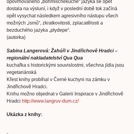
opovrhovaného „böhmischeküche“ jazyka se opět
dostala na výsluní, i když v poslední době tok začíná
opět vysychat následkem agresivního nástupu všech
možných „ismů“, zkratkovitosti, zplacatělosti a
bezduchého jazyka „ptydepe“.
(autorka)
Sabina Langerová: Žahúři v Jindřichově Hradci –
regionální nakladatelství Qua Qua
kuchařka s historickými souvislostmi, všechna jídla jsou
vegetariánská
Křest knihy probíhal v Černé kuchyni na zámku v
Jindřichově Hradci.
Knihu možno objednat v Galerii Inspirace v Jindřichově
Hradci
http://www.langruv-dum.cz/
Ukázka z knihy: