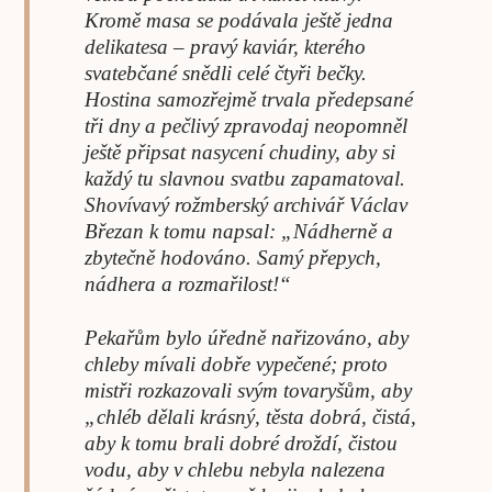
Kromě masa se podávala ještě jedna
delikatesa – pravý kaviár, kterého
svatebčané snědli celé čtyři bečky.
Hostina samozřejmě trvala předepsané
tři dny a pečlivý zpravodaj neopomněl
ještě připsat nasycení chudiny, aby si
každý tu slavnou svatbu zapamatoval.
Shovívavý rožmberský archivář Václav
Březan k tomu napsal: „Nádherně a
zbytečně hodováno. Samý přepych,
nádhera a rozmařilost!“
Pekařům bylo úředně nařizováno, aby
chleby mívali dobře vypečené; proto
mistři rozkazovali svým tovaryšům, aby
„chléb dělali krásný, těsta dobrá, čistá,
aby k tomu brali dobré droždí, čistou
vodu, aby v chlebu nebyla nalezena