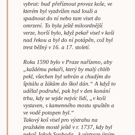
vybrat: buď přeříznout provaz koše, ve
kterém byl vyzdvižen nad louži a
spadnout do ní nebo tam viset do
omrzení. To byla ještě milosrdnější
verze, horší bylo, když pekař visel v koši
nad řekou a byl do ní potápěn, což byl
trest běžný v 16. a 17. století.
Roku 1590 bylo v Praze nařízeno, aby
„každému pekaři, který by malý chléb
pekl, všechen byl sebrán a chudým do
špitálu a žákům do škol dán.“ A když to
udělal podruhé, pak byl v den konání
trhu, kdy se sejde nejvíc lidí, „v koši
vystaven, s kamenného mostu spuštěn a
ve vodě potopen byl.“
Takový koš visel pro výstrahu na
pražském mostě ještě v r. 1737, kdy byl
pekař Jakub Svoboda „k výstraze jiným