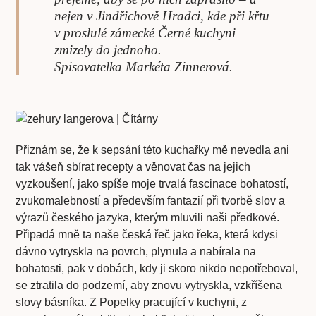
nejen v Jindřichově Hradci, kde při křtu
v proslulé zámecké Černé kuchyni
zmizely do jednoho.
Spisovatelka Markéta Zinnerová.
Přiznám se, že k sepsání této kuchařky mě nevedla ani
tak vášeň sbírat recepty a věnovat čas na jejich
vyzkoušení, jako spíše moje trvalá fascinace bohatostí,
zvukomalebností a především fantazií při tvorbě slov a
výrazů českého jazyka, kterým mluvili naši předkové.
Připadá mně ta naše česká řeč jako řeka, která kdysi
dávno vytryskla na povrch, plynula a nabírala na
bohatosti, pak v dobách, kdy ji skoro nikdo nepotřeboval,
se ztratila do podzemí, aby znovu vytryskla, vzkříšena
slovy básníka. Z Popelky pracující v kuchyni, z