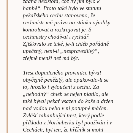
žádná nečistota, což by jim bylo k
hanbě“. Proto také bylo ve statutu
pekařského cechu stanoveno, že
cechmistr má právo na stánku výrobky
kontrolovat a rozkrajovat je. S
cechmistry chodíval i rychtář.
Zjišťovalo se také, je-li chléb pořádně
upečený, není-li „nespravedlivý“,
zřejmě menší než má být.
Trest dopadeného provinilce býval
obyčejně peněžitý, ale opakovalo-li se
to, hrozilo i vyloučení z cechu. Za
„nehodný“ chléb se nejen platilo, ale
také býval pekař vsazen do koše a držen
nad vodou nebo v ní potupně máčen.
Zvlášť zahanbující trest, který podle
příkladu z Norimberku byl používán i v
Čechách, byl ten, že hříšník si mohl