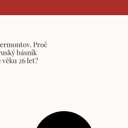
Lermontov. Proč
ruský básník
 věku 26 let?