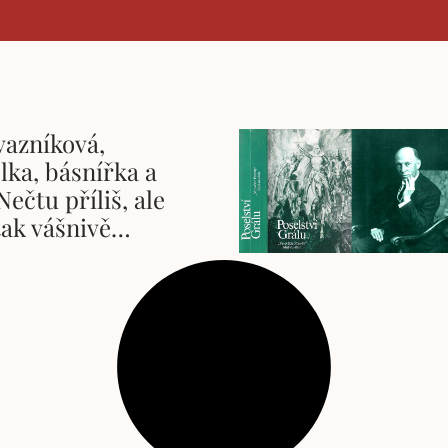
vazníková,
lka, básnířka a
Nečtu příliš, ale
tak vášnivě…