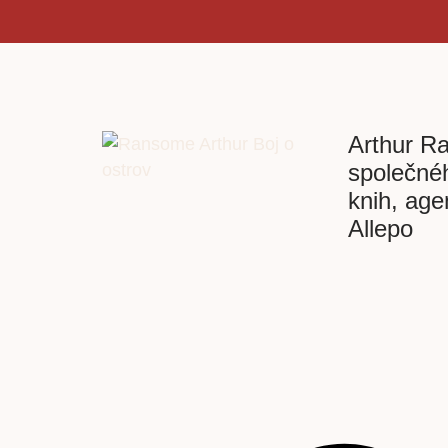
Arthur R
společné
knih, age
Allepo