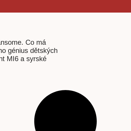
ansome. Co má
ho génius dětských
nt MI6 a syrské