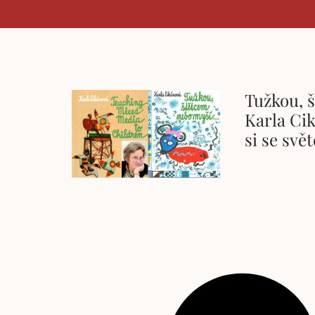
Tužkou, 
Karla Cik
si se svě