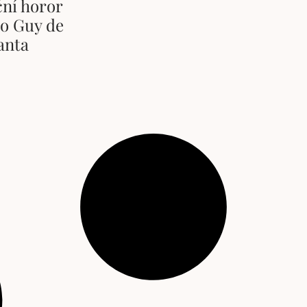
ční horor
ho Guy de
anta