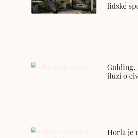
lidské sp
Golding.
iluzí o c
Horla je