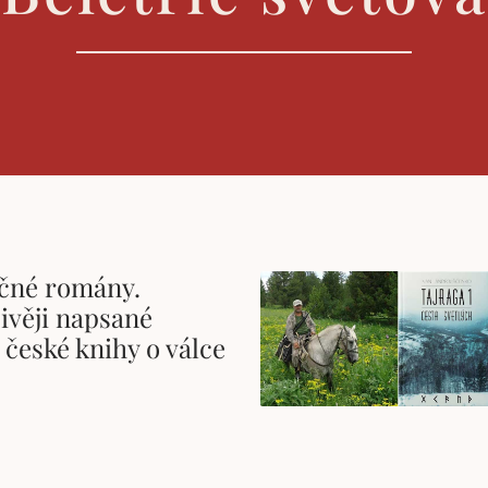
ečné romány.
ivěji napsané
 české knihy o válce