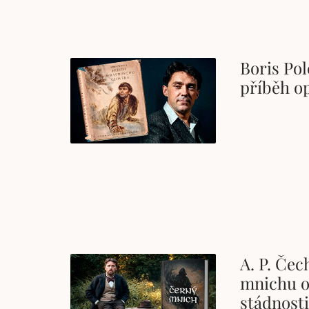
Boris Pol
příběh o
A. P. Če
mnichu o 
stádnost