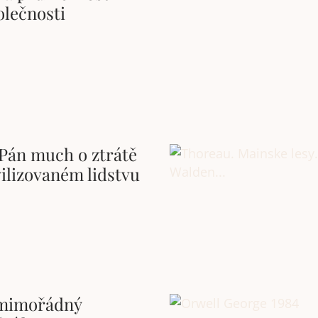
olečnosti
 Pán much o ztrátě
ivilizovaném lidstvu
 mimořádný