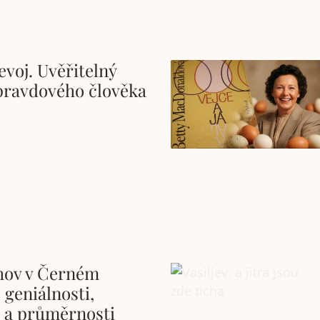
evoj. Uvěřitelný
pravdového člověka
chov v Černém
geniálnosti,
i a průměrnosti