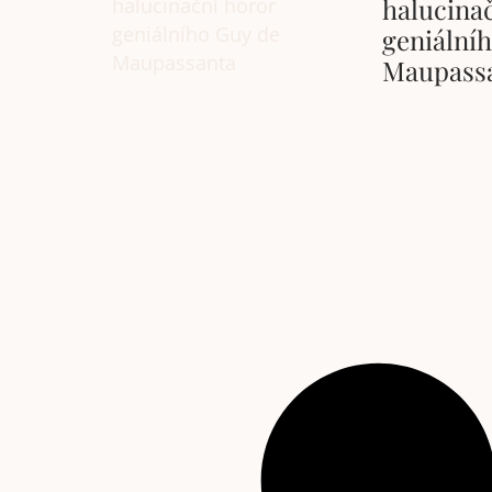
halucina
geniální
Maupass