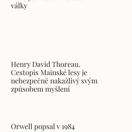
války
Henry David Thoreau.
Cestopis Mainské lesy je
nebezpečně nakažlivý svým
způsobem myšlení
Orwell popsal v 1984