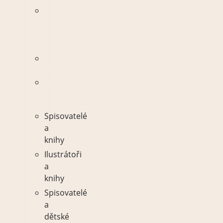
Autoři
a
dětské
knihy
Literární
ceny
O
Vánocích
Spisovatelé
a
knihy
Ilustrátoři
a
knihy
Spisovatelé
a
dětské