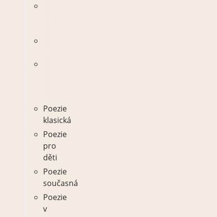
Poezie
pro
děti
Poezie
současná
Poezie
v
hudbě
Poezie
klasická
Poezie
pro
děti
Poezie
současná
Poezie
v