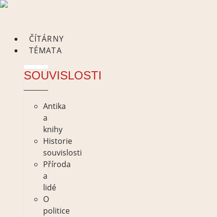
Skip
to
content
ČÍTÁRNY
TÉMATA
SOUVISLOSTI
Antika
a
knihy
Historie
souvislosti
Příroda
a
lidé
O
politice