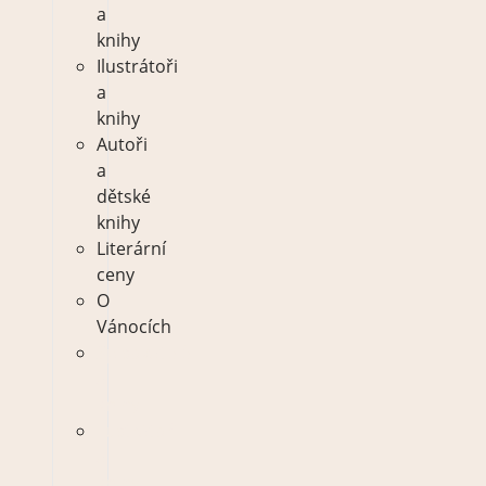
a
knihy
Ilustrátoři
a
knihy
Autoři
a
dětské
knihy
Literární
ceny
O
Vánocích
Spisovatelé
a
knihy
Ilustrátoři
a
knihy