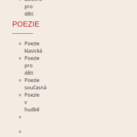
pro
děti
POEZIE
Poezie
klasická
Poezie
pro
děti
Poezie
současná
Poezie
v
hudbě
Poezie
klasická
Poezie