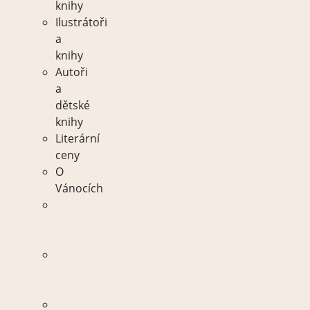
knihy
Ilustrátoři
a
knihy
Autoři
a
dětské
knihy
Literární
ceny
O
Vánocích
Spisovatelé
a
knihy
Ilustrátoři
a
knihy
Autoři