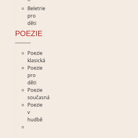
Beletrie
pro
děti
POEZIE
Poezie
klasická
Poezie
pro
děti
Poezie
současná
Poezie
v
hudbě
Poezie
klasická