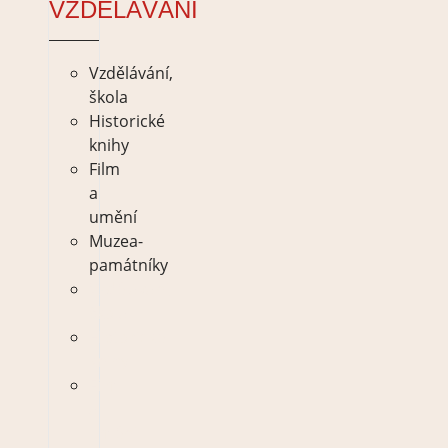
VZDĚLÁVÁNÍ
Vzdělávání,
škola
Historické
knihy
Film
a
umění
Muzea-
památníky
Vzdělávání,
škola
Historické
knihy
Film
a
umění