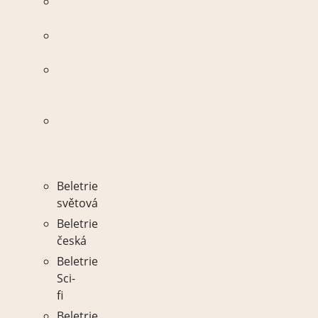
Beletrie
česká
Beletrie
světová
Beletrie
sci-
fi
Beletrie
pro
děti
Beletrie
světová
Beletrie
česká
Beletrie
Sci-
fi
Beletrie