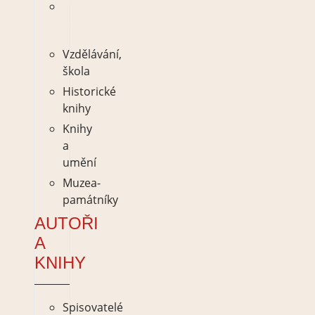
Muzea-
památníky
Vzdělávání,
škola
Historické
knihy
Knihy
a
umění
Muzea-
památníky
AUTOŘI
A
KNIHY
Spisovatelé