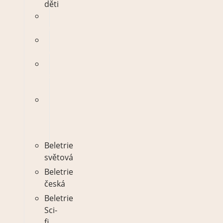
děti
Beletrie
česká
Beletrie
světová
Beletrie
sci-
fi
Beletrie
pro
děti
Beletrie
světová
Beletrie
česká
Beletrie
Sci-
fi