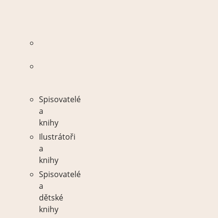
a
dětské
knihy
Literární
ceny
O
Vánocích
Spisovatelé
a
knihy
Ilustrátoři
a
knihy
Spisovatelé
a
dětské
knihy