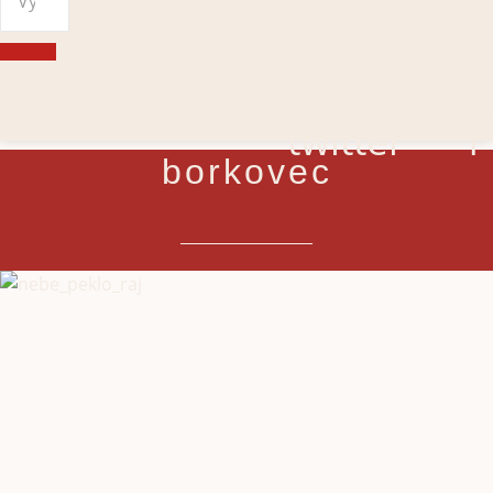
Telegram
X-
Youtub
Faceb
twitter
f
borkovec