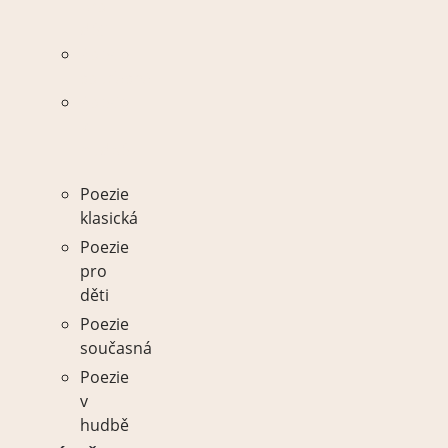
pro
děti
Poezie
současná
Poezie
v
hudbě
Poezie
klasická
Poezie
pro
děti
Poezie
současná
Poezie
v
hudbě