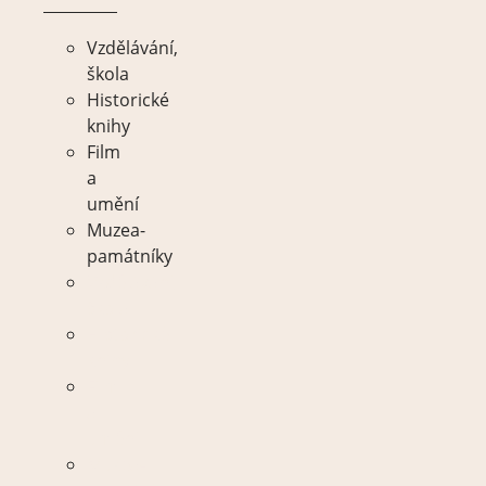
Vzdělávání,
škola
Historické
knihy
Film
a
umění
Muzea-
památníky
Vzdělávání,
škola
Historické
knihy
Film
a
umění
Muzea-