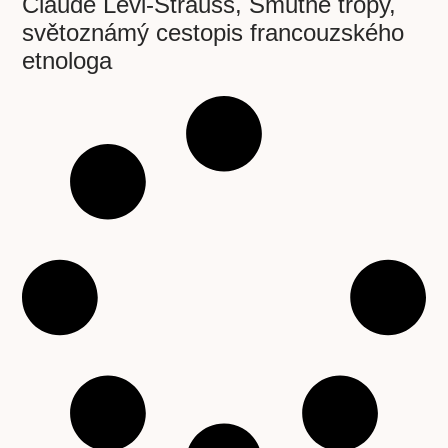
Claude Lévi-Strauss, Smutné tropy,
světoznámý cestopis francouzského
etnologa