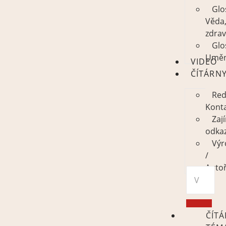
Glo
Věda
zdrav
Glo
Uměn
VIDEO
ČÍTÁRN
Red
Kont
Zaj
odka
Výr
/
Autoř
ČÍT