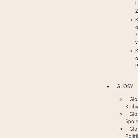
l
K
z
v
K
P
GLOSY
Glo
Knih
Glo
Spol
Glo
Polit