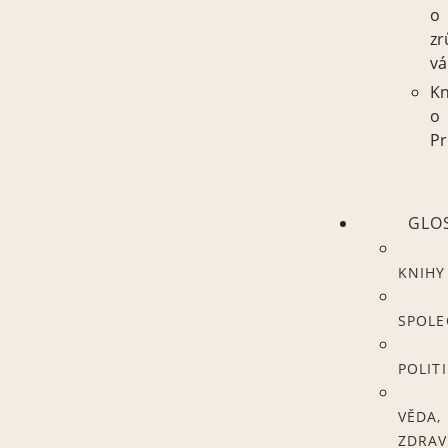
o
zr
vá
Kn
o
Pr
GLO
KNIHY
SPOL
POLIT
VĚDA,
ZDRAV