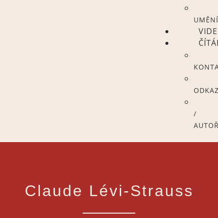
UMĚN
VID
ČÍT
KONT
ODKA
/
AUTOŘ
Claude Lévi-Strauss