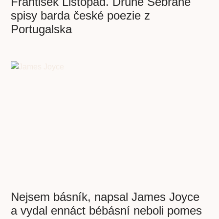
František Listopad. Druhé Sebrané
spisy barda české poezie z
Portugalska
Nejsem básník, napsal James Joyce
a vydal ennáct bébásní neboli pomes