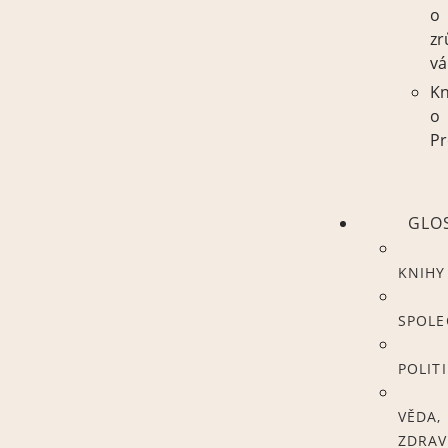
o
zr
vá
Kn
o
Pr
GLO
KNIHY
SPOL
POLIT
VĚDA,
ZDRAV