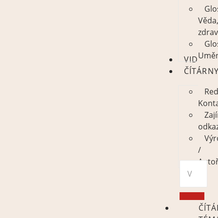
Glo
Věda
zdrav
Glo
Uměn
VIDEO
ČÍTÁRN
Red
Kont
Zaj
odka
Výr
/
Autoř
ČÍT