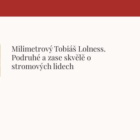
Milimetrový Tobiáš Lolness.
Podruhé a zase skvělě o
stromových lidech