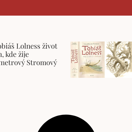
obiáš Lolness život
, kde žije
metrový Stromový