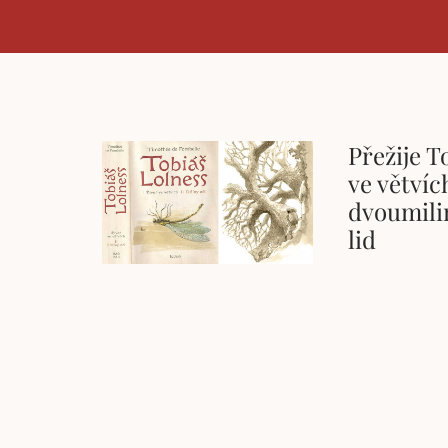
Přežije T
ve větvích
dvoumili
lid