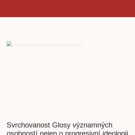
Svrchovanost Glosy významných
osobností nejen o progresivní ideologii