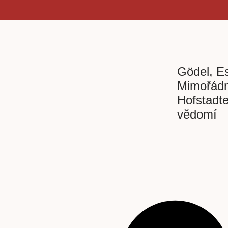
Gödel, E
Mimořádn
Hofstadte
vědomí