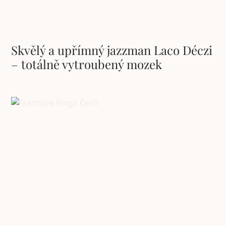
Skvělý a upřímný jazzman Laco Déczi
– totálně vytroubený mozek