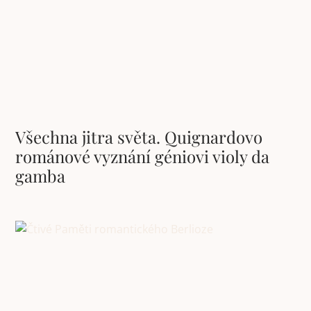
Všechna jitra světa. Quignardovo
románové vyznání géniovi violy da
gamba