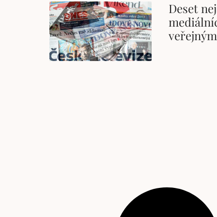
Deset nej
mediální
veřejný