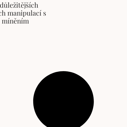
důležitějších
ch manipulací s
m míněním