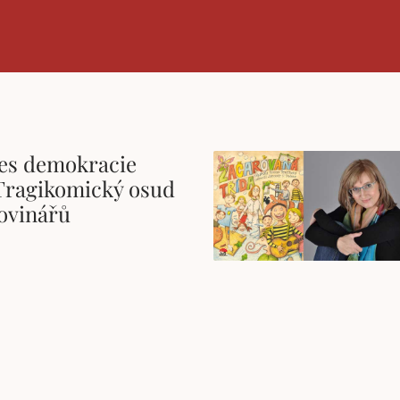
pes demokracie
 Tragikomický osud
novinářů