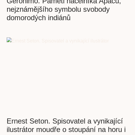
Geronimo. Paměti náčelníka Apačů,
nejznámějšího symbolu svobody
domorodých indiánů
Ernest Seton. Spisovatel a vynikající
ilustrátor moudře o stoupání na horu i