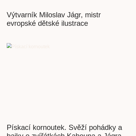
Výtvarník Miloslav Jágr, mistr
evropské dětské ilustrace
Pískací kornoutek. Svěží pohádky a
bajky o zvířátkách Kahouna a Jágra