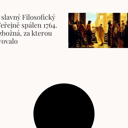
 slavný Filosofický
Veřejně spálen 1764.
zbožná, za kterou
vovalo