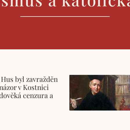
 Hus byl zavražděn
 názor v Kostnici
edověká cenzura a