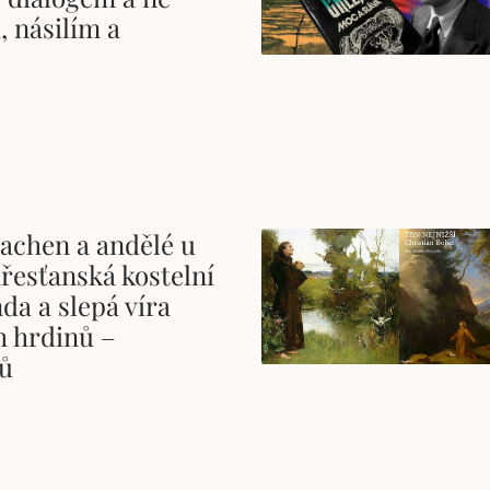
 násilím a
achen a andělé u
řesťanská kostelní
da a slepá víra
h hrdinů –
ů