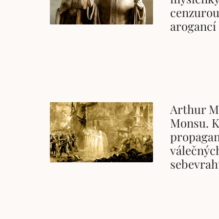
cenzurou,
arogancí
Arthur M
Monsu. K
propagan
válečnýc
sebevrah