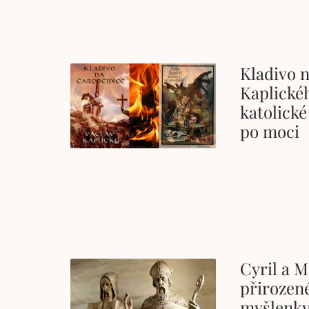
Kladivo n
Kaplické
katolické
po moci
Cyril a M
přirozené
myšlenky