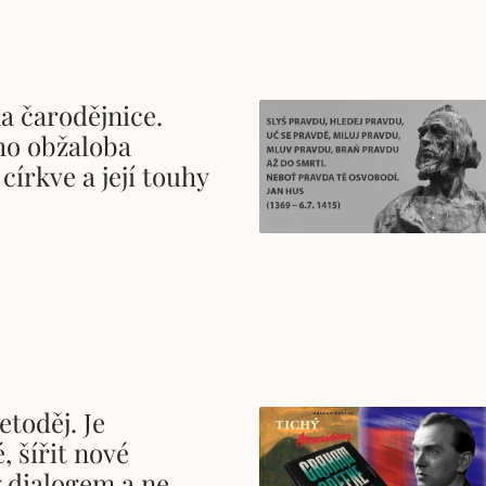
a čarodějnice.
ho obžaloba
 církve a její touhy
etoděj. Je
, šířit nové
 dialogem a ne