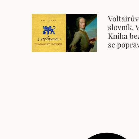
Voltairův
slovník. 
Kniha be
se popra