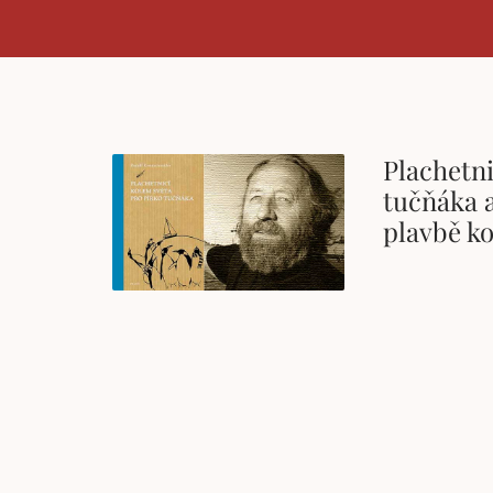
Plachetni
tučňáka 
plavbě k