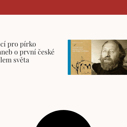
cí pro pírko
aneb o první české
olem světa