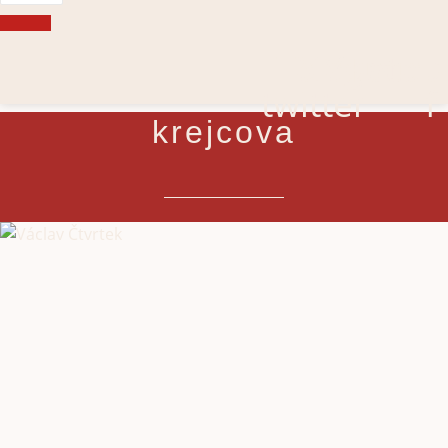
Telegram
X-
Youtub
Faceb
twitter
f
krejcova