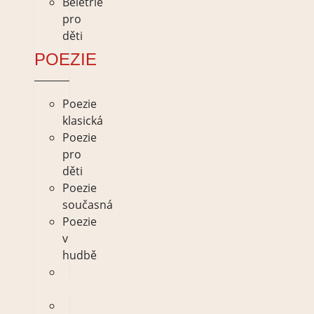
Beletrie
pro
děti
POEZIE
Poezie
klasická
Poezie
pro
děti
Poezie
současná
Poezie
v
hudbě
Poezie
klasická
Poezie