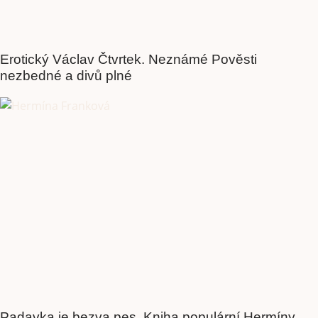
Erotický Václav Čtvrtek. Neznámé Pověsti
nezbedné a divů plné
Padavka je bezva pes. Kniha populární Hermíny