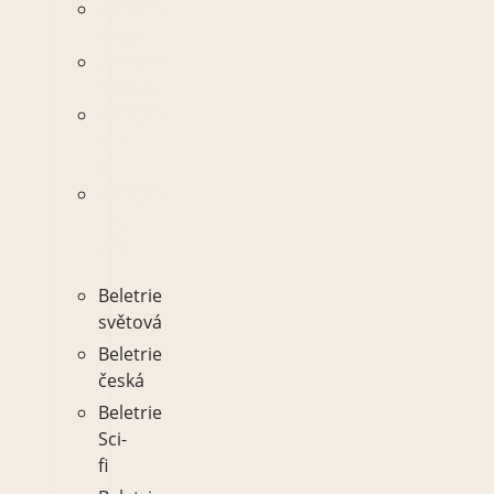
Beletrie
česká
Beletrie
světová
Beletrie
sci-
fi
Beletrie
pro
děti
Beletrie
světová
Beletrie
česká
Beletrie
Sci-
fi