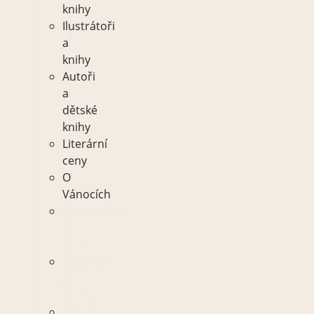
knihy
Ilustrátoři
a
knihy
Autoři
a
dětské
knihy
Literární
ceny
O
Vánocích
Spisovatelé
a
knihy
Ilustrátoři
a
knihy
Autoři