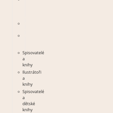
a
dětské
knihy
Literární
ceny
O
Vánocích
Spisovatelé
a
knihy
Ilustrátoři
a
knihy
Spisovatelé
a
dětské
knihy