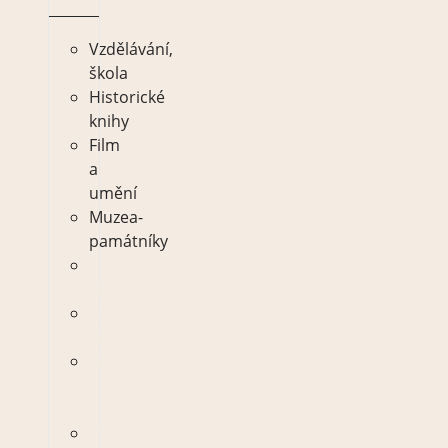
Vzdělávání,
škola
Historické
knihy
Film
a
umění
Muzea-
památníky
Vzdělávání,
škola
Historické
knihy
Film
a
umění
Muzea-