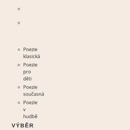
děti
Poezie
současná
Poezie
v
hudbě
Poezie
klasická
Poezie
pro
děti
Poezie
současná
Poezie
v
hudbě
VÝBĚR