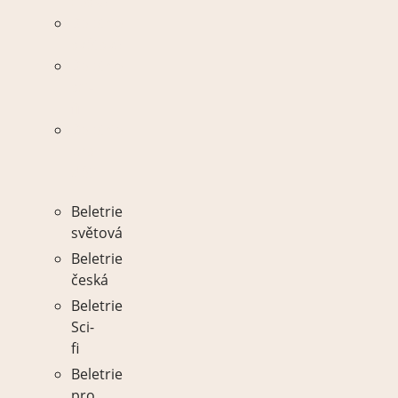
česká
Beletrie
světová
Beletrie
sci-
fi
Beletrie
pro
děti
Beletrie
světová
Beletrie
česká
Beletrie
Sci-
fi
Beletrie
pro