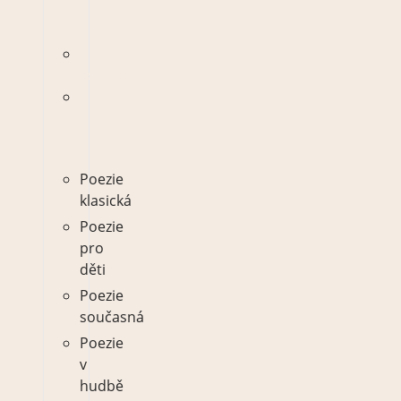
pro
děti
Poezie
současná
Poezie
v
hudbě
Poezie
klasická
Poezie
pro
děti
Poezie
současná
Poezie
v
hudbě