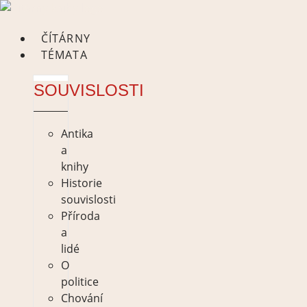
Skip
to
ČÍTÁRNY
content
TÉMATA
SOUVISLOSTI
Antika
a
knihy
Historie
souvislosti
Příroda
a
lidé
O
politice
Chování