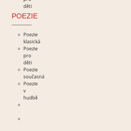
děti
POEZIE
Poezie
klasická
Poezie
pro
děti
Poezie
současná
Poezie
v
hudbě
Poezie
klasická
Poezie
pro