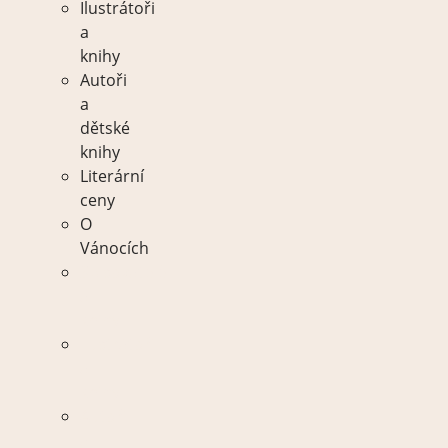
Ilustrátoři
a
knihy
Autoři
a
dětské
knihy
Literární
ceny
O
Vánocích
Spisovatelé
a
knihy
Ilustrátoři
a
knihy
Autoři
a