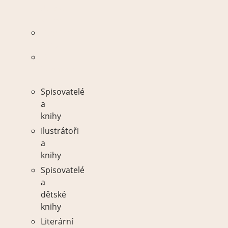
dětské
knihy
Literární
ceny
O
Vánocích
Spisovatelé
a
knihy
Ilustrátoři
a
knihy
Spisovatelé
a
dětské
knihy
Literární