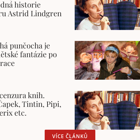
dná historie
ru Astrid Lindgren
uhá punčocha je
ětské fantázie po
erace
cenzura knih.
apek, Tintin, Pipi,
erix etc.
VÍCE ČLÁNKŮ