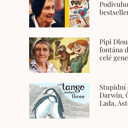
Podivuho
bestselle
Pipi Dlo
fontána d
celé gen
Stupidní 
Darwin, Č
Lada, Ast