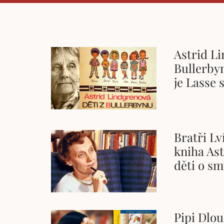
Astrid Li
Bullerbyn
je Lasse 
Bratři Lv
kniha As
děti o sm
Pipi Dlo