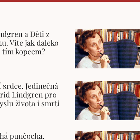
ndgren a Děti z
u. Víte jak daleko
s tím kopcem?
í srdce. Jedinečná
trid Lindgren pro
yslu života i smrti
uhá punčocha.