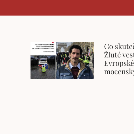
Co skute
Žluté ves
Evropské
mocenský