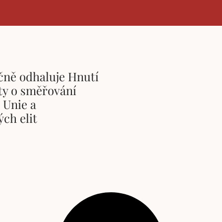
čně odhaluje Hnutí
ty o směřování
 Unie a
ch elit