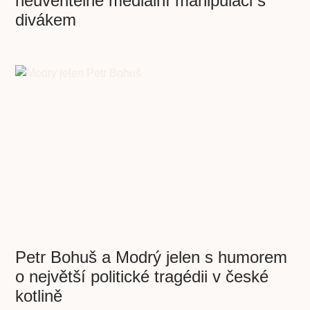
neuvěřitelné mediální manipulaci s
divákem
Petr Bohuš a Modrý jelen s humorem
o největší politické tragédii v české
kotlině