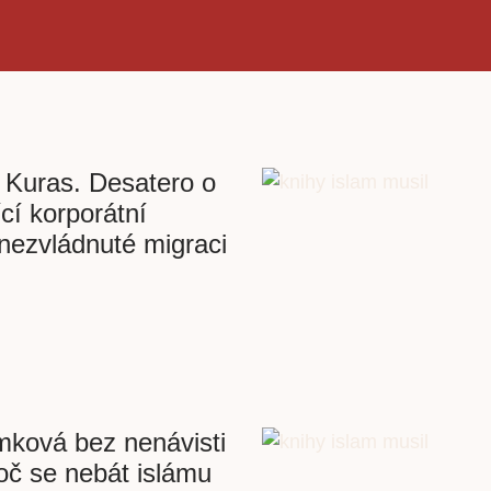
 Kuras. Desatero o
ící korporátní
a nezvládnuté migraci
mková bez nenávisti
oč se nebát islámu