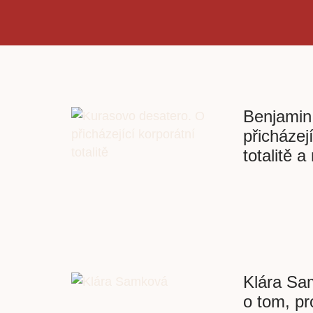
Benjamin
přicházej
totalitě 
Klára Sa
o tom, pr