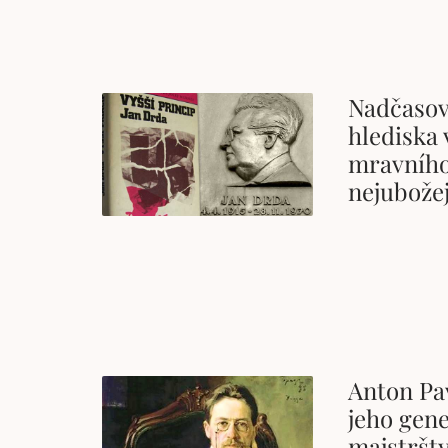
Nadčasov
hlediska 
mravního
nejubože
Anton Pa
jeho gen
majstršt