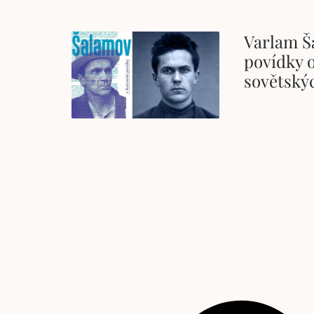
Varlam Š
povídky o
sovětský