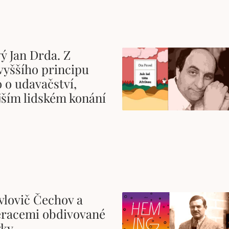
ý Jan Drda. Z
vyššího principu
 o udavačství,
jším lidském konání
vlovič Čechov a
eracemi obdivované
yky