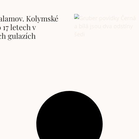
alamov. Kolymské
 17 letech v
ch gulazích