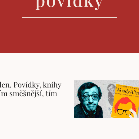
en. Povídky, knihy
čím směšnější, tím