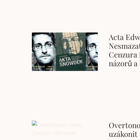
Acta Edw
Nesmazat
Cenzura 
názorů a
Overtono
uzákonit