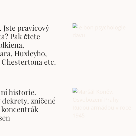
. Jste pravicový
a? Pak čtete
olkiena,
ara, Huxleyho,
 Chestertona etc.
ní historie.
 dekrety, zničené
 koncentrák
sen