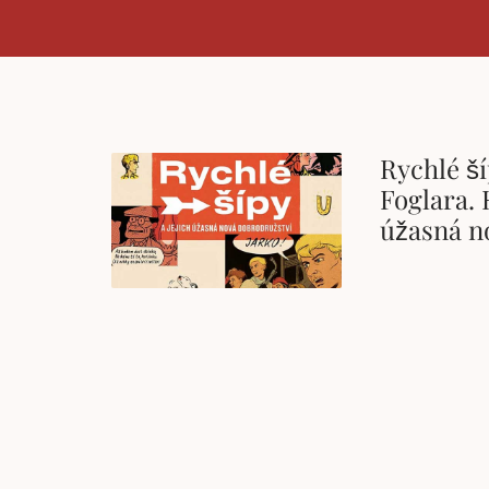
Rychlé ší
Foglara. 
úžasná n