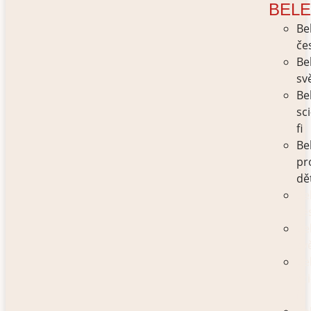
BELE
Be
če
Be
sv
Be
sci
fi
Be
pr
dě
Be
če
Be
sv
Be
sci
fi