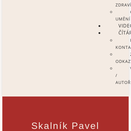
ZDRAV
UMĚNÍ
VIDE
ČÍTÁ
KONTA
ODKAZ
/
AUTOŘ
Skalník Pavel