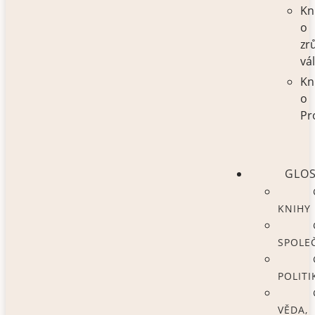
Kn
o
zr
vá
Kn
o
Pr
GLO
KNIHY
SPOLE
POLITI
VĚDA,