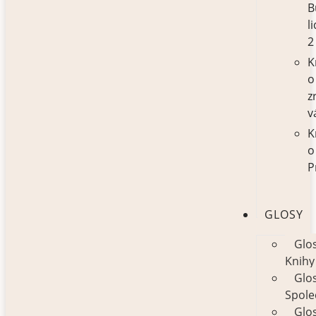
B
l
2
K
o
z
v
K
o
P
GLOSY
Glo
Knihy
Glo
Spole
Glo