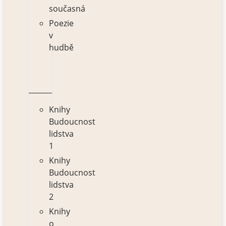
současná
Poezie
v
hudbě
VÝBĚR
KNIH
Knihy
Budoucnost
lidstva
1
Knihy
Budoucnost
lidstva
2
Knihy
o