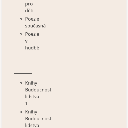
pro
děti
Poezie
současná
Poezie
v
hudbě
VÝBĚR
KNIH
Knihy
Budoucnost
lidstva
1
Knihy
Budoucnost
lidstva