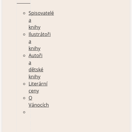
Spisovatelé
a
knihy
Ilustrátoři
a
knihy
Autoři
a
dětské
knihy
Literární
ceny
O
Vánocích
Spisovatelé
a
knihy