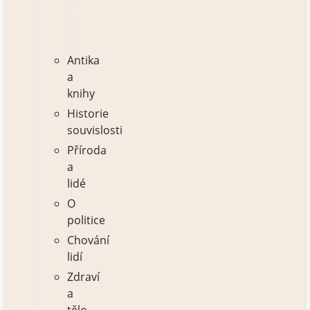
a
tělo
Antika
a
knihy
Historie
souvislosti
Příroda
a
lidé
O
politice
Chování
lidí
Zdraví
a
tělo