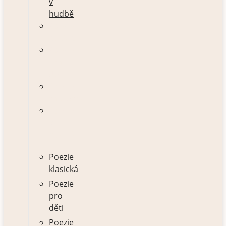
v
hudbě
Poezie
klasická
Poezie
pro
děti
Poezie
současná
Poezie
v
hudbě
Poezie
klasická
Poezie
pro
děti
Poezie