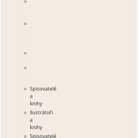
Ilustrátoři
a
knihy
Autoři
a
dětské
knihy
Literární
ceny
O
Vánocích
Spisovatelé
a
knihy
Ilustrátoři
a
knihy
Spisovatelé