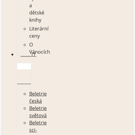
a
dětské
knihy
Literární
ceny
O
Vánocích
KNIHY
BELETRIE
Beletrie
česká
Beletrie
světová
Beletrie
sci-