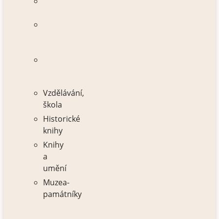
Historické
knihy
Film
a
umění
Muzea-
památníky
Vzdělávání,
škola
Historické
knihy
Knihy
a
umění
Muzea-
památníky
AUTOŘI