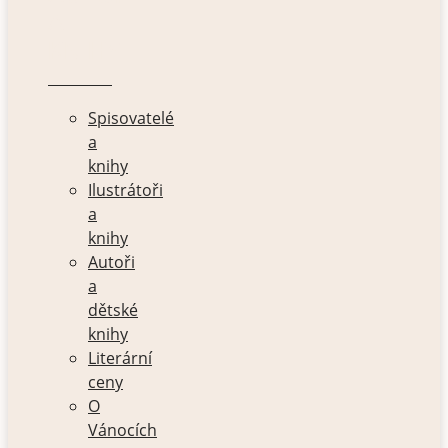
A
KNIHY
Spisovatelé
a
knihy
Ilustrátoři
a
knihy
Autoři
a
dětské
knihy
Literární
ceny
O
Vánocích