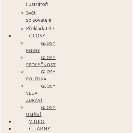
ilustrátoři
Svět
spisovatelé
Překladatelé
GLOSY
GLOSY
KNIHY
GLOSY
SPOLEČNOST
GLOSY
POLITIKA
GLOSY
VĚDA,
ZDRAVÍ
GLOSY
UMĚNÍ
VIDEO
ČÍTÁRNY