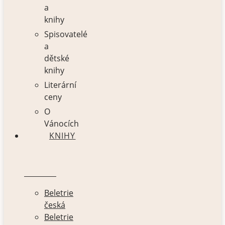
a
knihy
Spisovatelé
a
dětské
knihy
Literární
ceny
O
Vánocích
KNIHY
BELETRIE
Beletrie
česká
Beletrie