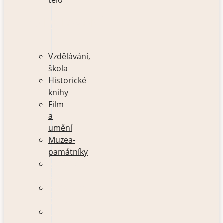
VZDĚLÁVÁNÍ
Vzdělávání,
škola
Historické
knihy
Film
a
umění
Muzea-
památníky
Vzdělávání,
škola
Historické
knihy
Film