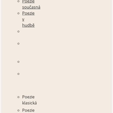
Poezie
současná
Poezie
v
hudbě
Poezie
klasická
Poezie
pro
děti
Poezie
současná
Poezie
v
hudbě
Poezie
klasická
Poezie