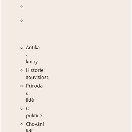
Chování
lidí
Zdraví
a
tělo
Antika
a
knihy
Historie
souvislosti
Příroda
a
lidé
O
politice
Chování
lidí