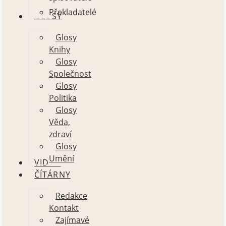
Překladatelé
GLOSY
Glosy
Knihy
Glosy
Společnost
Glosy
Politika
Glosy
Věda,
zdraví
Glosy
Umění
VIDEO
ČÍTÁRNY
Redakce
Kontakt
Zajímavé