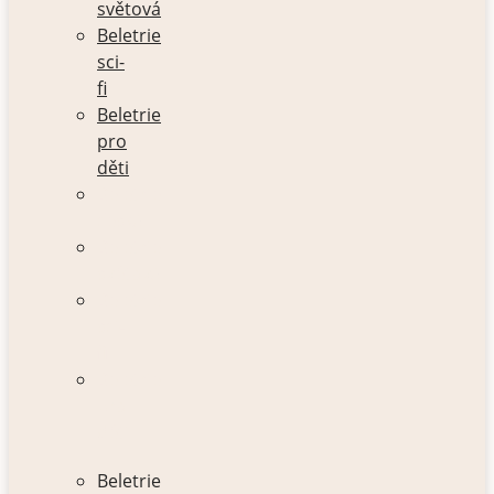
světová
Beletrie
sci-
fi
Beletrie
pro
děti
Beletrie
česká
Beletrie
světová
Beletrie
sci-
fi
Beletrie
pro
děti
Beletrie