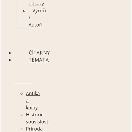
odkazy
Výročí
/
Autoři
ČÍTÁRNY
TÉMATA
SOUVISLOSTI
Antika
a
knihy
Historie
souvislosti
Příroda