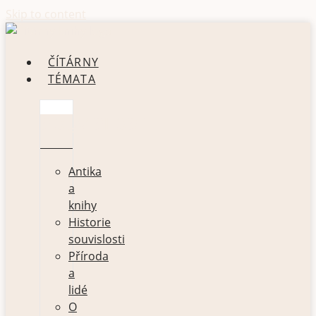
Skip to content
ČÍTÁRNY
TÉMATA
SOUVISLOSTI
Antika
a
knihy
Historie
souvislosti
Příroda
a
lidé
O