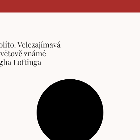
líto. Velezajímavá
 světově známé
gha Loftinga