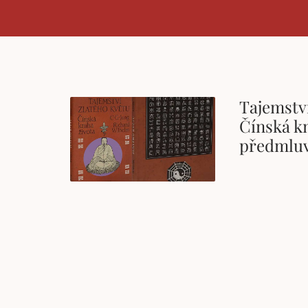
Tajemství
Čínská kn
předmluv