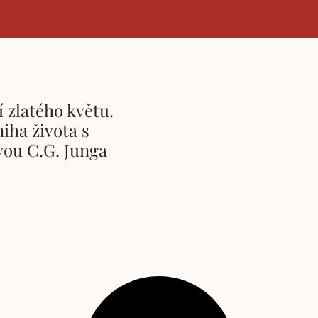
 zlatého květu.
iha života s
ou C.G. Junga