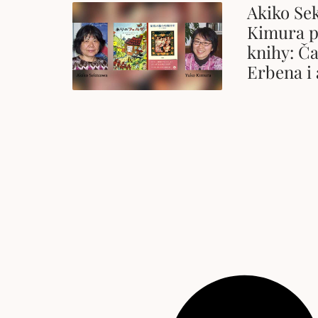
Akiko Se
Kimura p
knihy: Ča
Erbena i