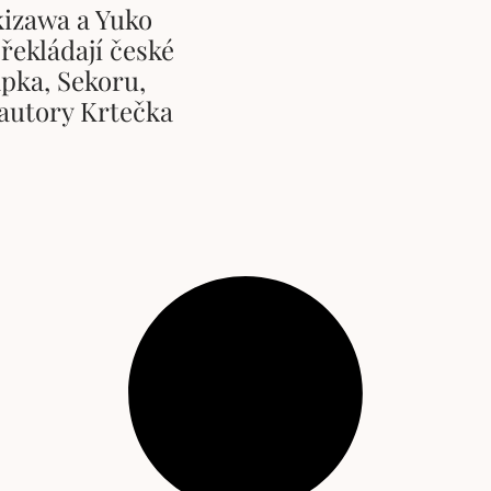
kizawa a Yuko
řekládají české
pka, Sekoru,
 autory Krtečka