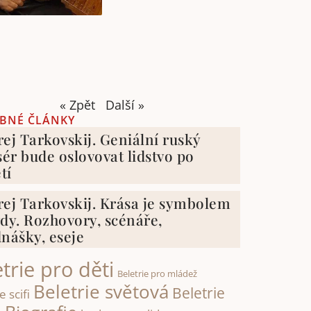
« Zpět
Další »
BNÉ ČLÁNKY
ej Tarkovskij. Geniální ruský
sér bude oslovovat lidstvo po
tí
ej Tarkovskij. Krása je symbolem
dy. Rozhovory, scénáře,
nášky, eseje
trie pro děti
Beletrie pro mládež
Beletrie světová
Beletrie
e scifi