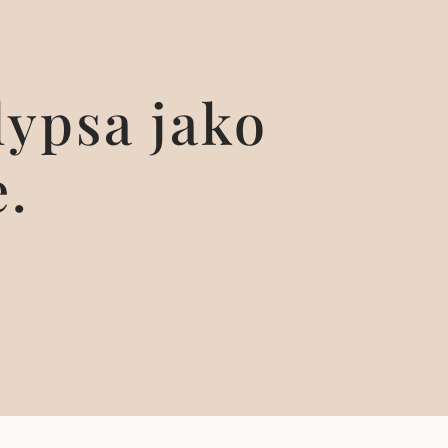
lypsa jako
e.