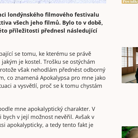
ámci londýnského filmového festivalu
iva všech jeho filmů. Bylo to v době,
éto příležitosti přednesl následující
bající se tomu, ke kterému se právě
 jakým je kostel. Trošku se ostýchám
 Protože však nehodlám přednést odborný
 tím, co znamená Apokalypsa pro mne jako
uaci a vysvětlí, proč se k tomu chystám
odle mne apokalyptický charakter. V
 bych v její možnost nevěřil. Avšak v
i apokalypticky, a tedy tento fakt je