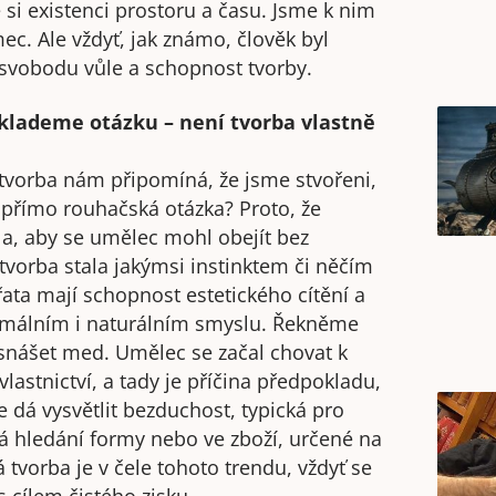
si existenci prostoru a času. Jsme k nim
mec. Ale vždyť, jak známo, člověk byl
svobodu vůle a schopnost tvorby.
o klademe otázku – není tvorba vlastně
e tvorba nám připomíná, že jsme stvořeni,
přímo rouhačská otázka? Proto, že
ila, aby se umělec mohl obejít bez
tvorba stala jakýmsi instinktem či něčím
řata mají schopnost estetického cítění a
rmálním i naturálním smyslu. Řekněme
m snášet med. Umělec se začal chovat k
lastnictví, a tady je příčina předpokladu,
 dá vysvětlit bezduchost, typická pro
 hledání formy nebo ve zboží, určené na
tvorba je v čele tohoto trendu, vždyť se