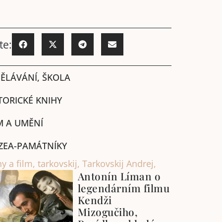
te:
ĚLÁVÁNÍ, ŠKOLA
TORICKÉ KNIHY
M A UMĚNÍ
ZEA-PAMÁTNÍKY
y a film
,
tarkovskij
,
Tarkovskij Andrej,
Antonín Líman o
legendárním filmu
Kendži
Mizogučiho,