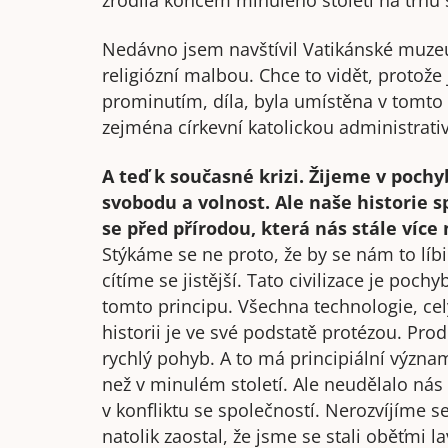
zrodila koncem minulého století na trhu s
Nedávno jsem navštívil Vatikánské muz
religiózní malbou. Chce to vidět, protože 
prominutím, díla, byla umístěna v tomto 
zejména církevní katolickou administrativ
A teď k současné krizi. Žijeme v poch
svobodu a volnost. Ale naše historie s
se před přírodou, která nás stále více 
Stýkáme se ne proto, že by se nám to líbi
cítíme se jistější. Tato civilizace je poc
tomto principu. Všechna technologie, celý
historii je ve své podstatě protézou. Pro
rychlý pohyb. A to má principiální význ
než v minulém století. Ale neudělalo nás 
v konfliktu se společností. Nerozvíjíme 
natolik zaostal, že jsme se stali oběťmi 