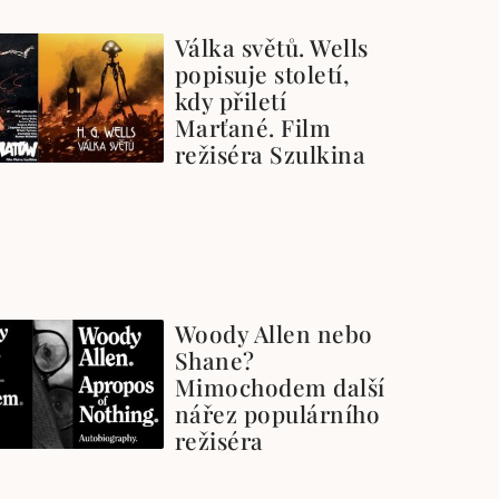
Válka světů. Wells
popisuje století,
kdy přiletí
Marťané. Film
režiséra Szulkina
Woody Allen nebo
Shane?
Mimochodem další
nářez populárního
režiséra