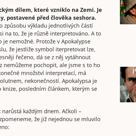
kým dílem, které vzniklo na Zemi. Je
y, postavené před člověka seshora.
o způsobu výkladu jednotlivých částí
si na to, že je různě interpretováno. A to
o je nemožné. Protože v Apokalypse
u, že jestliže symbol iterpretovat lze,
řesněji řečeno, dá se z něj vytáhnout
raz nemůžeme pochopit, ale jsme s to ho
ekonečné množství interpretací, má
olutnem, nekonečností. Apokalypsa je
o knize, posledním článkem, kterým se
st narůstá každým dnem. Ačkoli –
tě vzpomeneme, že již nejednou se mluvilo
eno: