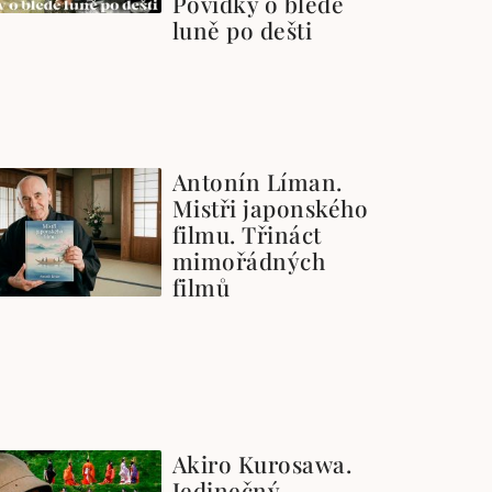
Povídky o bledé
luně po dešti
Antonín Líman.
Mistři japonského
filmu. Třináct
mimořádných
filmů
Akiro Kurosawa.
Jedinečný