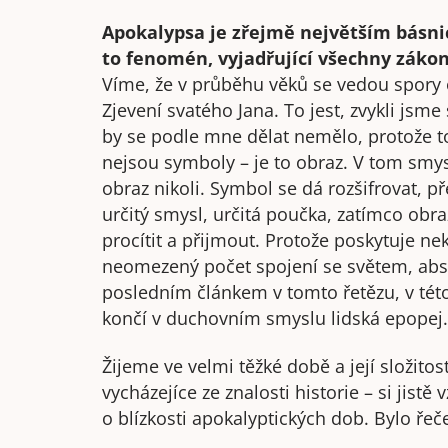
Apokalypsa je zřejmě největším básnic
to fenomén, vyjadřující všechny zákon
Víme, že v průběhu věků se vedou spory 
Zjevení svatého Jana. To jest, zvykli jsme 
by se podle mne dělat nemělo, protože t
nejsou symboly – je to obraz. V tom smysl
obraz nikoli. Symbol se dá rozšifrovat, p
určitý smysl, určitá poučka, zatímco ob
procítit a přijmout. Protože poskytuje n
neomezený počet spojení se světem, abs
posledním článkem v tomto řetězu, v tét
končí v duchovním smyslu lidská epopej.
Žijeme ve velmi těžké době a její složito
vycházejíce ze znalosti historie – si jis
o blízkosti apokalyptických dob. Bylo řeč