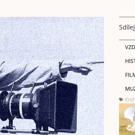
Sdílej
VZD
HIS
FIL
MU
Knih