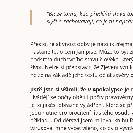
“Blaze tomu, kdo předčítá slova to
slyší a zachovávají, co je tu napsán
Přesto, relativnost doby je natolik zřejm
nastane to, o čem Jan píše. Může to být zítr
podstata duchovního stavu člověka, kter
život. Nelze si představit, že Zjevení vzni
nelze na základě jeho textu dělat závěry 
Jistě jste si všimli, že v Apokalypse j
Uvádějí se počty obětí i počty pravověrn
je to jakési obrazné vyjádření, které se
jsou nutné pro procítění lidského osudu
příkladu. Od dětství jsem miloval knihu R
vzrušoval mne výčet všeho, co bylo vyvr