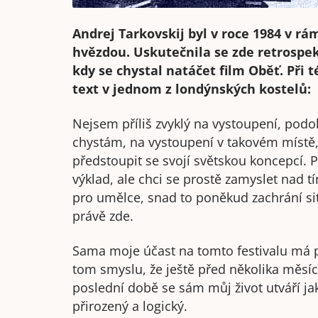
Andrej Tarkovskij byl v roce 1984 v r
hvězdou. Uskutečnila se zde retrospekt
kdy se chystal natáčet film Oběť. Při t
text v jednom z londýnských kostelů:
Nejsem příliš zvyklý na vystoupení, podo
chystám, na vystoupení v takovém místě,
předstoupit se svojí světskou koncepcí.
výklad, ale chci se prostě zamyslet nad
pro umělce, snad to poněkud zachrání sit
právě zde.
Sama moje účast na tomto festivalu má p
tom smyslu, že ještě před několika měsíci
poslední době se sám můj život utváří jaks
přirozený a logický.