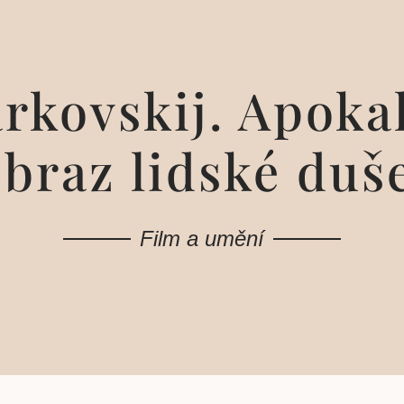
rkovskij. Apoka
braz lidské duš
Film a umění