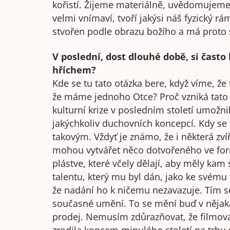
kořistí. Žijeme materiálně, uvědomujeme 
velmi vnímaví, tvoří jakýsi náš fyzický rá
stvořen podle obrazu božího a má proto 
V poslední, dost dlouhé době, si čast
hříchem?
Kde se tu tato otázka bere, když víme, ž
že máme jednoho Otce? Proč vzniká tato 
kulturní krize v posledním století umožn
jakýchkoliv duchovních koncepcí. Kdy se 
takovým. Vždyť je známo, že i některá zví
mohou vytvářet něco dotvořeného ve fo
plástve, které včely dělají, aby měly ka
talentu, který mu byl dán, jako ke svému v
že nadání ho k ničemu nezavazuje. Tím se
současné umění. To se mění buď v nějaká
prodej. Nemusím zdůrazňovat, že filmová 