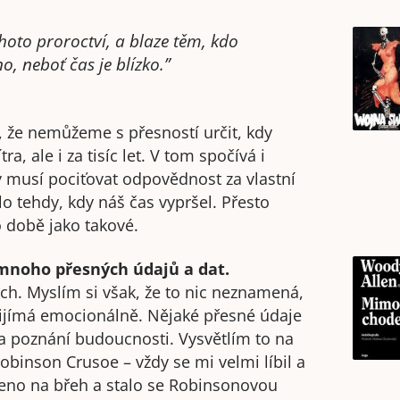
hoto proroctví, a blaze těm, kdo
o, neboť čas je blízko.”
á, že nemůžeme s přesností určit, kdy
a, ale i za tisíc let. V tom spočívá i
ý musí pociťovat odpovědnost za vlastní
klo tehdy, kdy náš čas vypršel. Přesto
o době jako takové.
e mnoho přesných údajů a dat.
ých. Myslím si však, že to nic neznamená,
 přijímá emocionálně. Nějaké přesné údaje
 a poznání budoucnosti. Vysvětlím to na
obinson Crusoe – vždy se mi velmi líbil a
ženo na břeh a stalo se Robinsonovou