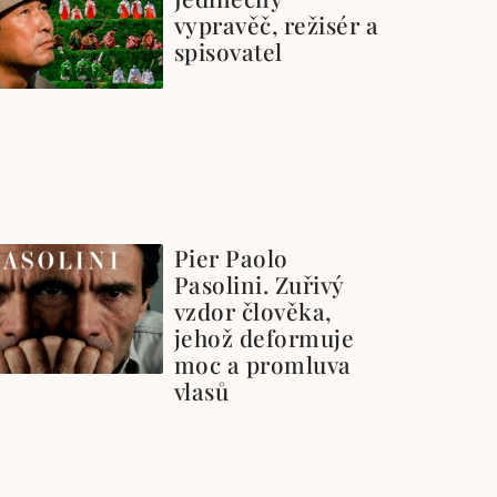
vypravěč, režisér a
spisovatel
Pier Paolo
Pasolini. Zuřivý
vzdor člověka,
jehož deformuje
moc a promluva
vlasů