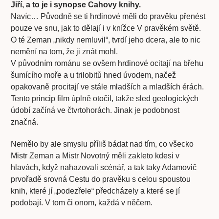
Jiří, a to je i synopse Cahovy knihy.
Navíc… Původně se ti hrdinové měli do pravěku přenést
pouze ve snu, jak to dělají i v knížce V pravěkém světě.
O té Zeman „nikdy nemluvil“, tvrdí jeho dcera, ale to nic
nemění na tom, že ji znát mohl.
V původním románu se ovšem hrdinové ocitají na břehu
šumícího moře a u trilobitů hned úvodem, načež
opakovaně procitají ve stále mladších a mladších érách.
Tento princip film úplně otočil, takže sled geologických
údobí začíná ve čtvrtohorách. Jinak je podobnost
značná.
Nemělo by ale smyslu příliš bádat nad tím, co všecko
Mistr Zeman a Mistr Novotný měli zakleto kdesi v
hlavách, když nahazovali scénář, a tak taky Adamovič
prvořadě srovná Cestu do pravěku s celou spoustou
knih, které jí „podezřele“ předcházely a které se jí
podobají. V tom či onom, každá v něčem.