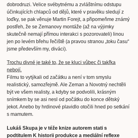
dobrodruzi. Velice svébytnému a zvláštnímu odstupu
účinkujících chlapců od dějů, které v pravěku sledují z
loďky, se pak věnuje Martin Forejt, a připomeňme známý
postřeh, že se Zemanovy montáže (až na výjimky
skutečně nemají přímou interakci s pozorovateli) linou
jen po levém břehu řečiště (a pravou stranou „toku času“
jsme především my, diváci).
Trochu divné je také to, že se kluci vůbec či takřka
nebojí.
Filmu to vytýkali od začátku a není v tom smyslu
realistický, samozřejmě. Ale Zeman a Novotný nechtěli
být ve všem realisty, a kdyby se podvolili, krásným
snímkem by se asi nesl od počátku do konce dětský
jekot. Anebo by hrdinové plavidlo otočili hned po setkání
s mamutem.
Lukáš Skupa je v téže knize autorem stati s
podtitulem K historii produkce a mediální reflexe