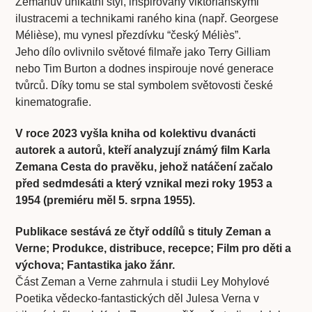
Zemanův unikátní styl, inspirovaný viktoriánskými
ilustracemi a technikami raného kina (např. Georgese
Mélièse), mu vynesl přezdívku “český Méliès”.
Jeho dílo ovlivnilo světové filmaře jako Terry Gilliam
nebo Tim Burton a dodnes inspirouje nové generace
tvůrců. Díky tomu se stal symbolem světovosti české
kinematografie.
V roce 2023 vyšla kniha od kolektivu dvanácti
autorek a autorů, kteří analyzují známý film Karla
Zemana Cesta do pravěku, jehož natáčení začalo
před sedmdesáti a který vznikal mezi roky 1953 a
1954 (premiéru měl 5. srpna 1955).
Publikace sestává ze čtyř oddílů s tituly Zeman a
Verne; Produkce, distribuce, recepce; Film pro děti a
výchova; Fantastika jako žánr.
Část Zeman a Verne zahrnula i studii Ley Mohylové
Poetika vědecko-fantastických děl Julesa Verna v