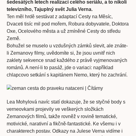
šedesátých letech realizaci celého seriálu, a to nikoli
televizního, Tajuplný svět Julia Verna.
Ten měl hrdě sestávat z adaptací Cesty na Měsíc,
Dvaceti tisíc mil pod mořem, Robura dobyvatele, Doktora
Oxe, Ocelového města a už zmíněné Cesty do středu
Země.
Bohužel se muselo u vzdušných zámků slevit, ale znáte-
li Zemanovy filmy, uvědomíte si, že jsou uvnitř nich
zaklety sekvence snad každého z právě vyjmenovaných
románů. A není-li to pasáž, jde o variaci: například
chlapcovo setkání s kapitánem Nemo, který ho zachrání.
Lea Mohylová navíc statí dokazuje, že se styčné body s
verneovkami projevily ve veškerých složkách
Zemanových filmů, takže rovněž v rovině tematické,
motivické, narativní a fikčně-fantastické. Ke všemu i v
charakterech postav. Odkazy na Julese Verna vidíme i