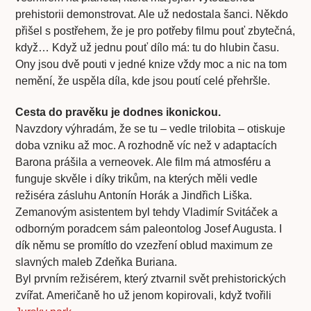
prehistorii demonstrovat. Ale už nedostala šanci. Někdo
přišel s postřehem, že je pro potřeby filmu pouť zbytečná,
když… Když už jednu pouť dílo má: tu do hlubin času.
Ony jsou dvě pouti v jedné knize vždy moc a nic na tom
nemění, že uspěla díla, kde jsou poutí celé přehršle.
Cesta do pravěku je dodnes ikonickou.
Navzdory výhradám, že se tu – vedle trilobita – otiskuje
doba vzniku až moc. A rozhodně víc než v adaptacích
Barona prášila a verneovek. Ale film má atmosféru a
funguje skvěle i díky trikům, na kterých měli vedle
režiséra zásluhu Antonín Horák a Jindřich Liška.
Zemanovým asistentem byl tehdy Vladimír Svitáček a
odborným poradcem sám paleontolog Josef Augusta. I
dík němu se promítlo do vzezření oblud maximum ze
slavných maleb Zdeňka Buriana.
Byl prvním režisérem, který ztvarnil svět prehistorických
zvířat. Američaně ho už jenom kopirovali, když tvořili