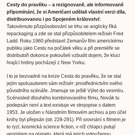
Cesty do pravěku – a rezignovaně, ale informovaně
připomínání, že si Američani udělali vlastní verzi díla,
distribuovanou i po Spojeném království:
Takovémuto přizpůsobování se trhu se anglicky říká
repackaging a zde se stal přizpůsobitelem režisér Fred
Ladd. Roku 1960 představil Zemanův film americkému
publiku jako Cestu na počátek věku a při premiéře se
distributoři dokonce pokoušeli vzbudit dojem, že kluci
hrající hrdiny pocházejí z New Yorku.
I to je bezvadné na knize Cesta do pravěku, že se stal
jejím spoluautorem sám režisér: prostřednictvím svého
původního scénáře. Jmenuje se ještě Výlet do vesmíru.
Scénosled dlouhého kombinovaného filmu, Novák tu
podepsán není a text existuje ve strojopise s datem
1953. Je uložen v Národním filmovém archivu a pro účel
knihy byl přepsán (str. 228-291). Při srovnání s filmem je
to ryzí, kosmická science fiction, v níž chlapci putují
vesmírem na planetu, která má jejich vytouženou