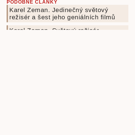
PODOBNÉ ČLÁNKY
Karel Zeman. Jedinečný světový
režisér a šest jeho geniálních filmů
Karel Zeman. Světový režisér,
animátor, jedinečný průkopník
fantastiky
Beletrie pro děti
Beletrie
Beletrie pro mládež
Beletrie světová
Beletrie česká
scifi
Biografie
cenzura
budoucnost lidstva
cenzura
Druhá světová válka
knih
eseje
covid-19
duchovní rozvoj
Fencl
historie
historie knihy
ilustrace
ilustrátor
Ilustrátoři a
Ivo
kritika
knihy pro děti
dětské knihy
Knihy a film
společnosti
poezie klasická
nacismus
Poezie
Pohádky pro děti
poezie současná
pro děti
politika
propaganda
Příroda
psychologie
první čtení
povidky
Rusko
Rozhovory
socialismus
Spisovatelé a knihy
stupidita