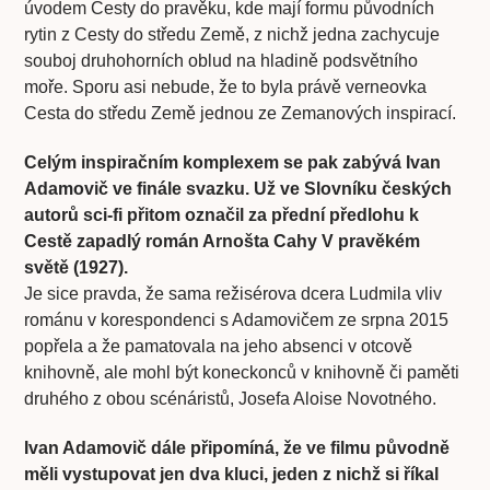
úvodem Cesty do pravěku, kde mají formu původních
rytin z Cesty do středu Země, z nichž jedna zachycuje
souboj druhohorních oblud na hladině podsvětního
moře. Sporu asi nebude, že to byla právě verneovka
Cesta do středu Země jednou ze Zemanových inspirací.
Celým inspiračním komplexem se pak zabývá Ivan
Adamovič ve finále svazku. Už ve Slovníku českých
autorů sci-fi přitom označil za přední předlohu k
Cestě zapadlý román Arnošta Cahy V pravěkém
světě (1927).
Je sice pravda, že sama režisérova dcera Ludmila vliv
románu v korespondenci s Adamovičem ze srpna 2015
popřela a že pamatovala na jeho absenci v otcově
knihovně, ale mohl být koneckonců v knihovně či paměti
druhého z obou scénáristů, Josefa Aloise Novotného.
Ivan Adamovič dále připomíná, že ve filmu původně
měli vystupovat jen dva kluci, jeden z nichž si říkal