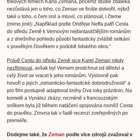
trikových filmech Karla Zemana, přičemž studie zdaleka
nezůstává jen u toho, co Zeman ve finále dotvořil, nýbrž
také u toho, o čem snil a mluvil, co plánoval, i čteme
(mimo jiné): „Například podle Ondřeje Neffa patří Cesta
do středu Země k Vernovým nejfantastičtějším románům
a z dnešního pohledu působí fantasticky zvláště setkání
s pravěkým člověkem v podobě lidského obra.“
Právě Cestu do středu Země sice Karel Zeman nikdy
nezfilmoval,
avšak byl Vernem prodchnut od dětství a
celý život se vracel k jeho románům. Výslovně pak
hovoří o jejich „romanticko-fantastické dobrodružnosti“ a
pro film postupně adaptoval knihy Dva roky prázdnin, Na
kometě a Vynález zkázy; nicméně s francouzským
snílkem byla již během natáčení spojována rovněž Cesta
do pravěku. Zrovna tak v řadě recenzí zveřejněných po
premiéře.
Dodejme také, že
Zeman
podle více zdrojů zvažoval v