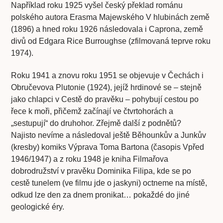
Například roku 1925 vyšel český překlad románu
polského autora Erasma Majewského V hlubinách země
(1896) a hned roku 1926 následovala i Caprona, země
divů od Edgara Rice Burroughse (zfilmovaná teprve roku
1974).
Roku 1941 a znovu roku 1951 se objevuje v Čechách i
Obručevova Plutonie (1924), jejíž hrdinové se – stejně
jako chlapci v Cestě do pravěku – pohybují cestou po
řece k moři, přičemž začínají ve čtvrtohorách a
„sestupují“ do druhohor. Zřejmě další z podnětů?
Najisto nevíme a následoval ještě Běhounkův a Junkův
(kresby) komiks Výprava Toma Bartona (časopis Vpřed
1946/1947) a z roku 1948 je kniha Filmařova
dobrodružství v pravěku Dominika Filipa, kde se po
cestě tunelem (ve filmu jde o jaskyni) octneme na místě,
odkud lze den za dnem pronikat… pokaždé do jiné
geologické éry.