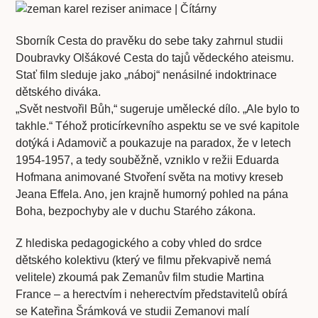
Sborník Cesta do pravěku do sebe taky zahrnul studii
Doubravky Olšákové Cesta do tajů vědeckého ateismu.
Stať film sleduje jako „náboj“ nenásilné indoktrinace
dětského diváka.
„Svět nestvořil Bůh,“ sugeruje umělecké dílo. „Ale bylo to
takhle.“ Téhož proticírkevního aspektu se ve své kapitole
dotýká i Adamovič a poukazuje na paradox, že v letech
1954-1957, a tedy souběžně, vzniklo v režii Eduarda
Hofmana animované Stvoření světa na motivy kreseb
Jeana Effela. Ano, jen krajně humorný pohled na pána
Boha, bezpochyby ale v duchu Starého zákona.
Z hlediska pedagogického a coby vhled do srdce
dětského kolektivu (který ve filmu překvapivě nemá
velitele) zkoumá pak Zemanův film studie Martina
France – a herectvím i neherectvím představitelů obírá
se Kateřina Šrámková ve studii Zemanovi malí